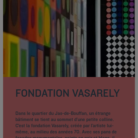
FONDATION VASARELY
Dans le quartier du Jas-de-Bouffan, un étrange
bâtiment se tient au sommet d’une petite colline.
C’est la fondation Vasarely, créée par l’artiste lui-
même, au milieu des années 70. Avec ses pans de
façades monumentales, peints en noir et blanc, il