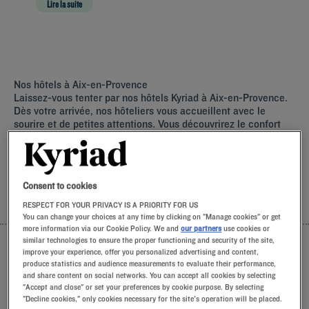
établissements, vous pourrez opt
Lire la suite
Nos hôtels à Aix-en-Provence
Laissez-vous tenter par nos hôtels Kyriad à Aix-en-Provence.
Dès votre arrivée, nos hôteliers vous accueillent avec le
sourire et de petites attentions. Vous découvrirez le confort
unique de notre oreiller à mémoire de forme. Et pour bien
commencer la journée, goûtez à la différence Kyriad et
laissez-vous tenter par la fraîcheur du Frozen Yogurt au petit-
déjeuner… Au moins deux bonnes raisons de revenir !
Consent to cookies
RESPECT FOR YOUR PRIVACY IS A PRIORITY FOR US
LISTE
CARTE
You can change your choices at any time by clicking on "Manage cookies" or get
more information via our Cookie Policy. We and
our partners
use cookies or
similar technologies to ensure the proper functioning and security of the site,
improve your experience, offer you personalized advertising and content,
produce statistics and audience measurements to evaluate their performance,
and share content on social networks. You can accept all cookies by selecting
"Accept and close" or set your preferences by cookie purpose. By selecting
"Decline cookies," only cookies necessary for the site's operation will be placed.