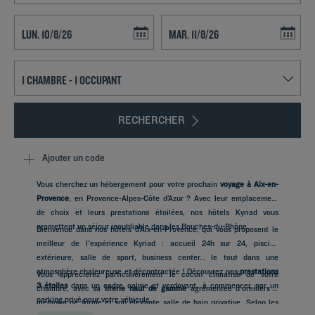
Navigate forward to interact with the calendar and select a date. Press t
Navigate backward to interact with th
RECHERCHER
Ajouter un code
Vous cherchez un hébergement pour votre prochain
voyage à Aix-en-
Provence
, en Provence-Alpes-Côte d’Azur ? Avec leur emplacement
de choix et leurs prestations étoilées, nos hôtels Kyriad vous
promettent un séjour inoubliable dans les Bouches-du-Rhône.
Bienvenue dans nos hôtels d’Aix-en-Provence, qui vous proposent le
meilleur de l'expérience Kyriad : accueil 24h sur 24, piscine
extérieure, salle de sport, business center… le tout dans une
atmosphère chaleureuse et décontractée ! Découvrez nos
prestations
Vous apprécierez particulièrement le cocon climatisé de votre
3 étoiles
dans un cadre calme et verdoyant, à commencer par un
chambre, avec sa
literie haut de gamme
agrémentée d'oreillers à
parking privé pour votre véhicule.
mémoire de forme et son élégante salle de bain privative. Selon les