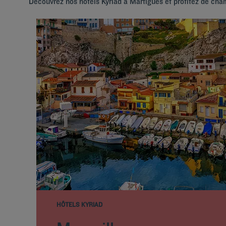
Découvrez nos hôtels Kyriad à Martigues et profitez de cha
HÔTELS KYRIAD