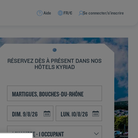
Aide
FR/€
Se connecter/s’inscrire
RÉSERVEZ DÈS À PRÉSENT DANS NOS
HÔTELS KYRIAD
Navigate forward to interact with the calendar and select a date. Press t
Navigate backward to interact with the calend