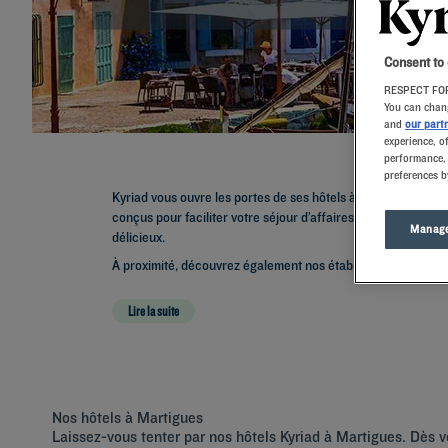
Consent to
RESPECT FOR
You can chang
and
our part
experience, o
performance, 
preferences b
Kyriad vous ouvre les portes de ses hôtels à Martigues, en
conçus pour faciliter votre séjour d’affaires ou en famille :
Manage
délicieux.
À proximité, découvrez également nos établissements dans le
Lire la suite
Nos hôtels à Martigues
Laissez-vous tenter par nos hôtels Kyriad à Martigues. Dès vo