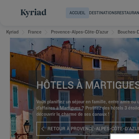
ACCUEIL
DESTINATIONS
RESTAURA
Kyriad
France
Provence-Alpes-Côte-D’azur
Bouches-
HÔTELS À MARTIGUE
Vous planifiez un séjour en famille, entre amis ou
d’affaires à Martigues ? Profitez des hôtels 3 étoil
découvrir le charme de ses canaux !
RETOUR À PROVENCE-ALPES-CÔTE-D'AZU