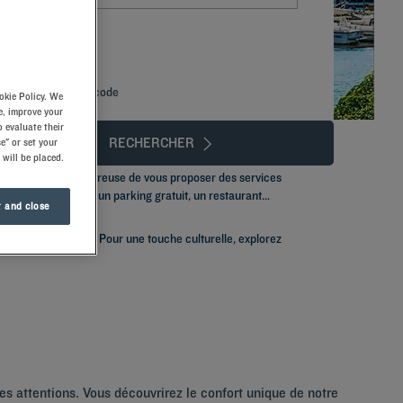
Ajouter un code
okie Policy. We
e, improve your
 evaluate their
RECHERCHER
e" or set your
 will be placed.
quipe dévouée et heureuse de vous proposer des services
vec le centre-ville, un parking gratuit, un restaurant
 and close
ble d'
Aix les Milles
. Pour une touche culturelle, explorez
tes attentions. Vous découvrirez le confort unique de notre