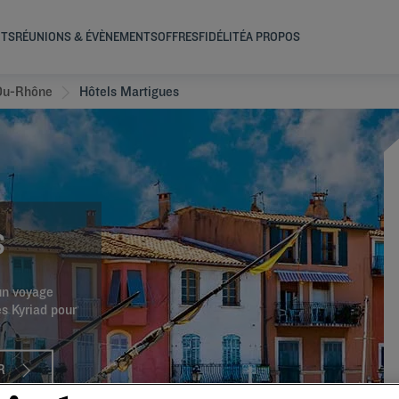
NTS
RÉUNIONS & ÉVÈNEMENTS
OFFRES
FIDÉLITÉ
A PROPOS
Du-Rhône
Hôtels Martigues
S
 un voyage
es Kyriad pour
R