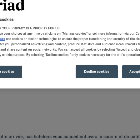
 cookies
 YOUR PRIVACY IS A PRIORITY FOR US
e your choices at any time by clicking on "Manage cookies" or get more information via our Co
ners
use cookies or similar technologies to ensure the proper functioning and security of the sit
ffer you personalized advertising and content, produce statistics and audience measurements to
and share content on social networks. You can accept all cookies by selecting "Accept and clos
y cookie purpose. By selecting "Decline cookies," only cookies necessary for the site's operation
 région Provence-Alpes-Côte d'Azur. Vous y appréciez le confort unique et une é
 une chambre tout confort, des oreillers à mémoire de forme, une proximité idéale a
 cookies
Decline cookies
Accept
s villes voisines. Profitez de l'effervescence de
Marseille
ou de l'ambiance paisi
tre arrivée, nos hôteliers vous accueillent avec le sourire et de peti