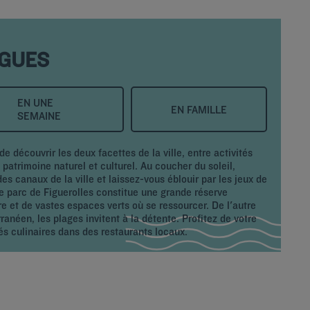
IGUES
EN UNE
EN FAMILLE
SEMAINE
découvrir les deux facettes de la ville, entre activités
e patrimoine naturel et culturel. Au coucher du soleil,
es canaux de la ville et laissez-vous éblouir par les jeux de
le parc de Figuerolles constitue une grande réserve
re et de vastes espaces verts où se ressourcer. De l'autre
rranéen, les plages invitent à la détente. Profitez de votre
és culinaires dans des restaurants locaux.