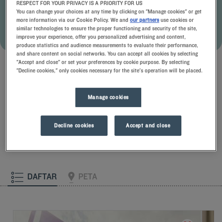
RESPECT FOR YOUR PRIVACY IS A PRIORITY FOR US
Di seluruh dunia
You can change your choices at any time by clicking on "Manage cookies" or get
more information via our Cookie Policy. We and
our partners
use cookies or
PESAN DENGAN PENAWARAN INI
similar technologies to ensure the proper functioning and security of the site,
improve your experience, offer you personalized advertising and content,
produce statistics and audience measurements to evaluate their performance,
Lihat syarat dan ketentuan
and share content on social networks. You can accept all cookies by selecting
"Accept and close" or set your preferences by cookie purpose. By selecting
"Decline cookies," only cookies necessary for the site's operation will be placed.
Hotel pilihan
Manage cookies
Decline cookies
Accept and close
DAFTAR
PETA