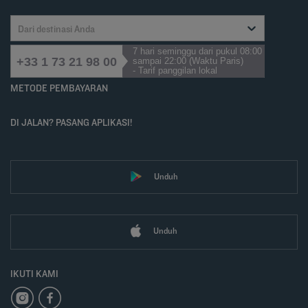
Dari destinasi Anda
7 hari seminggu dari pukul 08:00
+33 1 73 21 98 00
sampai 22:00 (Waktu Paris)
- Tarif panggilan lokal
METODE PEMBAYARAN
DI JALAN? PASANG APLIKASI!
Unduh
Unduh
IKUTI KAMI