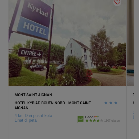
MONT SAINT AIGNAN
TU
HOTEL KYRIAD ROUEN NORD - MONT SAINT
HOT
AIGNAN
2 k
4 km Dari pusat kota
Lih
Good
4.0
Lihat di peta
1307 ulasan