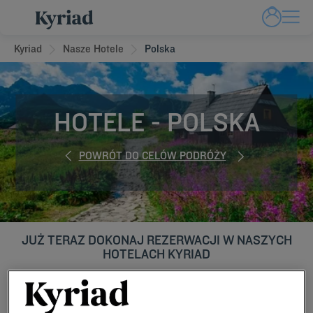
Kyriad
Nasze Hotele
Polska
HOTELE - POLSKA
POWRÓT DO CELÓW PODRÓŻY
JUŻ TERAZ DOKONAJ REZERWACJI W NASZYCH
HOTELACH KYRIAD