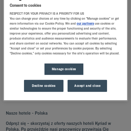
Consent to cookies
RESPECT FOR YOUR PRIVACY IS A PRIORITY FOR US
You can change your choices at any time by clicking on "Manage cookies" or get
Navigate forward to interact with the calendar and select a date. Press t
Navigate backward to interact with th
more information via our Cookie Policy. We and
our partners
use cookies or
similar technologies to ensure the proper functioning and security of the site,
improve your experience, offer you personalized advertising and content,
produce statistics and audience measurements to evaluate their performance,
and share content on social networks. You can accept all cookies by selecting
"Accept and close" or set your preferences by cookie purpose. By selecting
ZNAJDŹ HOTEL
"Decline cookies," only cookies necessary for the site's operation will be placed.
Dodaj specjalny kod
Manage cookies
Planują Państwo pobyt w Polska i poszukują hotelu? Kyriad oferuje
komfortowe pokoje i dobrą kuchnię w najlepszej cenie!
Decline cookies
Accept and close
Nasze hotele - Polska
Odpręż się − skorzystaj z oferty naszych hoteli Kyriad w
Polska. Po przyjeździe nasi pracownicy przywitają Cię