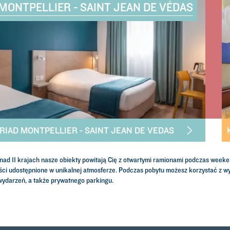
MONTPELLIER - SAINT JEAN DE VÉDAS
YRIAD MONTPELLIER - SAINT JEAN DE VEDAS
ponad 11 krajach nasze obiekty powitają Cię z otwartymi ramionami podczas wee
ści udostępnione w unikalnej atmosferze. Podczas pobytu możesz korzystać z 
 wydarzeń, a także prywatnego parkingu.