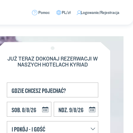
Pomoc
PL/zł
Logowanie/Rejestracja
JUŻ TERAZ DOKONAJ REZERWACJI W
NASZYCH HOTELACH KYRIAD
Navigate forward to interact with the calendar and select a date. Press t
Navigate backward to interact with the calend