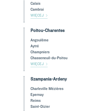
Calais
Cambrai
WIĘCEJ
Poitou-Charentes
Angoulême
Aytré
Champniers
Chasseneuil-du-Poitou
WIĘCEJ
Szampania-Ardeny
Charleville Mézières
Epernay
Reims
Saint-Dizier