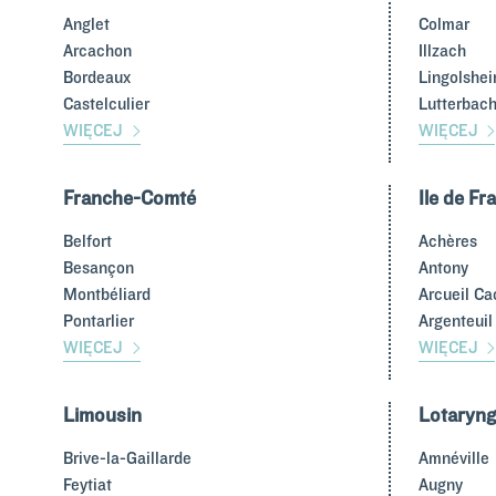
Anglet
Colmar
Arcachon
Illzach
Bordeaux
Lingolshe
Castelculier
Lutterbac
WIĘCEJ
WIĘCEJ
Franche-Comté
Ile de Fr
Belfort
Achères
Besançon
Antony
Montbéliard
Arcueil C
Pontarlier
Argenteuil
WIĘCEJ
WIĘCEJ
Limousin
Lotaryng
Brive-la-Gaillarde
Amnéville
Feytiat
Augny