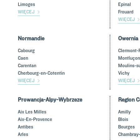
Limoges
Epinal
WIĘCEJ
Frouard
WIĘCEJ
Normandie
Owernia
Cabourg
Clermont-
Caen
Montluçon
Carentan
Moulins-su
Cherbourg-en-Cotentin
Vichy
WIĘCEJ
WIĘCEJ
Prowancja-Alpy-Wybrzeze
Region C
Aix Les Milles
Amilly
Aix-En-Provence
Blois
Antibes
Bourges
Arles
Chambray-