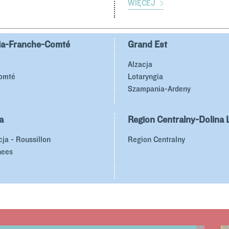
WIĘCEJ
ia-Franche-Comté
Grand Est
Alzacja
omté
Lotaryngia
Szampania-Ardeny
a
Region Centralny-Dolina 
a - Roussillon
Region Centralny
nees