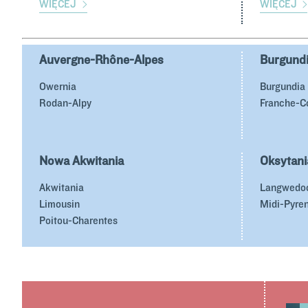
WIĘCEJ
WIĘCEJ
Auvergne-Rhône-Alpes
Burgund
Owernia
Burgundia
Rodan-Alpy
Franche-C
Nowa Akwitania
Oksytani
Akwitania
Langwedocj
Limousin
Midi-Pyre
Poitou-Charentes