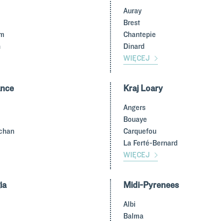
Auray
Brest
im
Chantepie
h
Dinard
WIĘCEJ
ance
Kraj Loary
Angers
Bouaye
achan
Carquefou
La Ferté-Bernard
WIĘCEJ
ia
Midi-Pyrenees
Albi
Balma