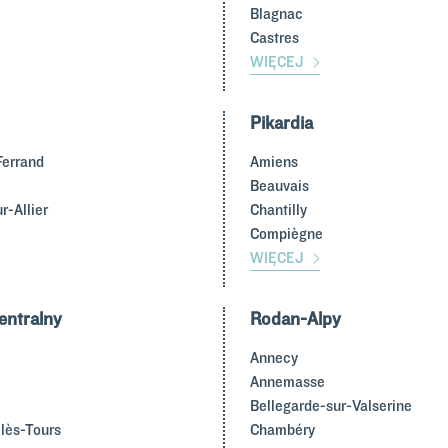
Blagnac
Castres
WIĘCEJ
Pikardia
Ferrand
Amiens
Beauvais
r-Allier
Chantilly
Compiègne
WIĘCEJ
entralny
Rodan-Alpy
Annecy
Annemasse
Bellegarde-sur-Valserine
lès-Tours
Chambéry