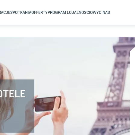
RACJE
SPOTKANIA
OFFERTY
PROGRAM LOJALNOSCIOWY
O NAS
OTELE