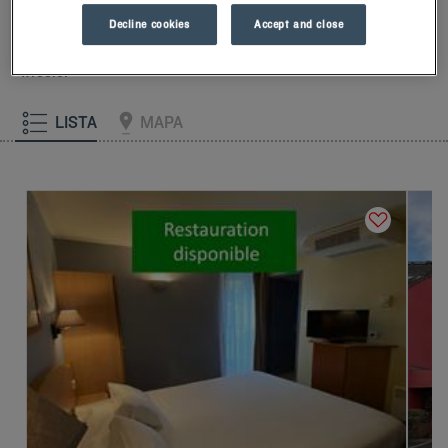
pianki z pamięcią kształtu.Aby dobrze rozpocząć dzień,
Decline cookies
Accept and close
poczuj różnicę w Kyriad.Skosztuj chłodnego mrożonego
jogurtu na śniadanie… Przynajmniej dwa dobre powody, aby
wrócić!
LISTA
MAPA