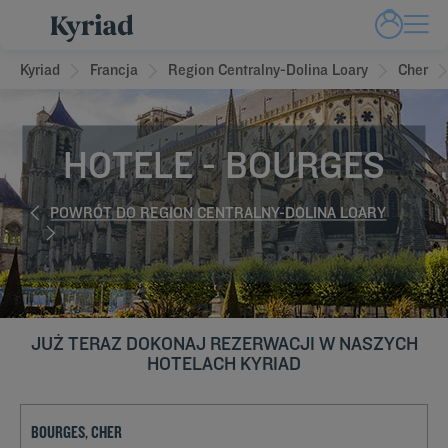
Kyriad
Francja
Region Centralny-Dolina Loary
Cher
HOTELE - BOURGES
POWRÓT DO REGION CENTRALNY-DOLINA LOARY
JUŻ TERAZ DOKONAJ REZERWACJI W NASZYCH
HOTELACH KYRIAD