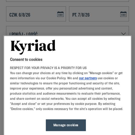
Navigate forward to interact with the calendar and select a date. Press t
Navigate backward to interact with th
ZNAJDŹ HOTEL
Consent to cookies
Dodaj specjalny kod
RESPECT FOR YOUR PRIVACY IS A PRIORITY FOR US
You can change your choices at any time by clicking on "Manage cookies" or get
VPlanują Państwo pobyt w Bourges i poszukują hotelu? Kyriad oferuje
more information via our Cookie Policy. We and
our partners
use cookies or
komfortowe pokoje i dobrą kuchnię w najlepszej cenie!
similar technologies to ensure the proper functioning and security of the site,
improve your experience, offer you personalized advertising and content,
produce statistics and audience measurements to evaluate their performance,
and share content on social networks. You can accept all cookies by selecting
"Accept and close" or set your preferences by cookie purpose. By selecting
"Decline cookies," only cookies necessary for the site's operation will be placed.
Nasze hotele - Bourges
Nasze hotele w Bourges.Po przyjeździe nasi pracownicy
Manage cookies
przywitają Cię uśmiechem oraz małymi, ale troskliwymi
gestami.Odkryjesz wyjątkowy komfort naszej poduszki z