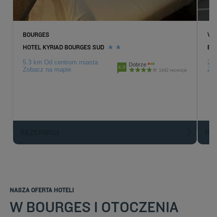
BOURGES
VI
HOTEL KYRIAD BOURGES SUD
ENZ
5.3 km Od centrum miasta
25.
Dobrze
4.0
Zobacz na mapie
Zob
1442 recenzje
REZERWUJ
R
NASZA OFERTA HOTELI
W BOURGES I OTOCZENIA