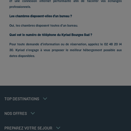
et une connexion internet performante afin de faciliter vos échanges
professionnels.
Les chambres disposent-elles d’un bureau ?
Oui, les chambres disposent toutes d'un bureau.
Quel est le numéro de téléphone du Kyriad Bourges Sud ?
Hôtels à Paris
Hôtels à Marseille
Pour toute demande d'information ou de réservation, appelez le 02 48 20 14
30. Kyriad s'engage à vous proposer le meilleur hébergement possible aux
Hôtels à Strasbourg
dates disponibles.
Hôtels à Bordeaux
Hôtels à Toulouse
Hôtels à Nantes
Hôtels à Montpellier
Hôtels à Lyon
Hôtels à La Rochelle
Mentions légales
Hôtels à Annecy
Tarif membre
TOP DESTINATIONS
Politique des données personnelles
Hôtels à Cabourg
Solutions pro
Politique d'utilisation des cookies
Ma réservation
Hôtels à Poitiers
Offre famille
Conditions générales d'utilisation Flavours Instant Benefit
Réunions et événements
NOS OFFRES
Offre demi-pension
Conditions générales de vente
Hôtels et Inspirations
Sportifs
Conditions générales d'utilisation
Kyriad Direct
PREPAREZ VOTRE SEJOUR
Politiques de taxes