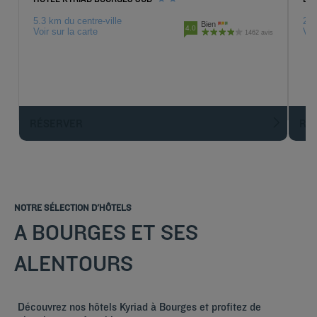
5.3 km du centre-ville
25.
Bien
4.0
Voir sur la carte
Voi
1462 avis
RÉSERVER
R
NOTRE SÉLECTION D'HÔTELS
A BOURGES ET SES
ALENTOURS
Découvrez nos hôtels Kyriad à Bourges et profitez de