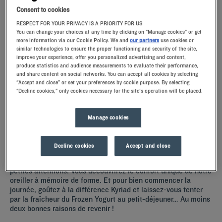
Des hôtels où il fait bon séjourner
Consent to cookies
RESPECT FOR YOUR PRIVACY IS A PRIORITY FOR US
Bienvenue dans nos hôtels étoilés Kyriad. Situés à proximité du
You can change your choices at any time by clicking on "Manage cookies" or get
more information via our Cookie Policy. We and
our partners
use cookies or
centre-ville et de la gare, nos établissements vous offrent des
similar technologies to ensure the proper functioning and security of the site,
services et des prestations de qualité
.
improve your experience, offer you personalized advertising and content,
À votre arrivée, garez votre véhicule sur notre
parkin
produce statistics and audience measurements to evaluate their performance,
and share content on social networks. You can accept all cookies by selecting
"Accept and close" or set your preferences by cookie purpose. By selecting
Lire la suite
"Decline cookies," only cookies necessary for the site's operation will be placed.
Manage cookies
Nos hôtels à Bourges
Decline cookies
Accept and close
Laissez-vous tenter par nos hôtels Kyriad à Bourges. Dès votre
arrivée, nos hôteliers vous accueillent avec le sourire et de
petites attentions. Vous découvrirez le confort unique de notre
oreiller à mémoire de forme. Et pour bien commencer la
journée, goûtez à la différence Kyriad et laissez-vous tenter
par la fraîcheur du Frozen Yogurt au petit-déjeuner… Au moins
deux bonnes raisons de revenir !