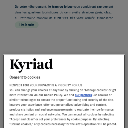
De votre hébergement,
le tram ou le bus
vous conduiront rapidement
dans les quartiers touristiques du centre-ville strasbourgeois, classé
au Patrimoine mondial de l’UNESCO. Dès votre arrivée, l’imposante
silhouette gothique de la
Lire la suite
Nos hôtels à Strasbourg
Laissez-vous tenter par nos hôtels Kyriad à Strasbourg. Dès
votre arrivée, nos hôteliers vous accueillent avec le sourire et
de petites attentions. Vous découvrirez le confort unique de
Consent to cookies
notre oreiller à mémoire de forme. Et pour bien commencer la
journée, goûtez à la différence Kyriad et laissez-vous tenter
RESPECT FOR YOUR PRIVACY IS A PRIORITY FOR US
par la fraîcheur du Frozen Yogurt au petit-déjeuner… Au moins
You can change your choices at any time by clicking on "Manage cookies" or get
more information via our Cookie Policy. We and
our partners
use cookies or
deux bonnes raisons de revenir !
similar technologies to ensure the proper functioning and security of the site,
improve your experience, offer you personalized advertising and content,
LISTE
CARTE
produce statistics and audience measurements to evaluate their performance,
and share content on social networks. You can accept all cookies by selecting
"Accept and close" or set your preferences by cookie purpose. By selecting
"Decline cookies," only cookies necessary for the site's operation will be placed.