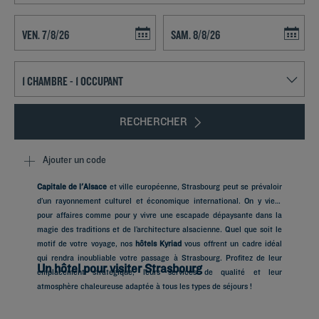
Navigate forward to interact with the calendar and select a date. Press t
Navigate backward to interact with th
RECHERCHER
Ajouter un code
Capitale de l'Alsace
et ville européenne, Strasbourg peut se prévaloir
d’un rayonnement culturel et économique international. On y vient
pour affaires comme pour y vivre une escapade dépaysante dans la
magie des traditions et de l’architecture alsacienne. Quel que soit le
motif de votre voyage, nos
hôtels Kyriad
vous offrent un cadre idéal
qui rendra inoubliable votre passage à Strasbourg. Profitez de leur
Un hôtel pour visiter Strasbourg
emplacement stratégique, leurs services de qualité et leur
atmosphère chaleureuse adaptée à tous les types de séjours !