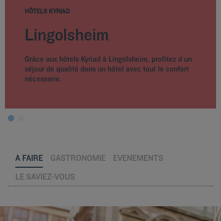
HÔTELS KYRIAD
Lingolsheim
Grâce aux hôtels Kyriad à Lingolsheim, profitez d un
séjour de qualité dans un hôtel avec tout le confort
nécessaire.
A FAIRE
GASTRONOMIE
EVENEMENTS
LE SAVIEZ-VOUS