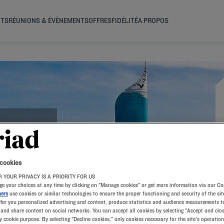
NTS
RÉUNIONS & ÉVÈNEMENTS
OFFRES
FIDÉLITÉ
A PROPOS
r l’île de
 cookies
e hôtel sur
 YOUR PRIVACY IS A PRIORITY FOR US
us propose
e your choices at any time by clicking on "Manage cookies" or get more information via our Co
ners
use cookies or similar technologies to ensure the proper functioning and security of the sit
ffer you personalized advertising and content, produce statistics and audience measurements to
and share content on social networks. You can accept all cookies by selecting "Accept and clos
y cookie purpose. By selecting "Decline cookies," only cookies necessary for the site's operation