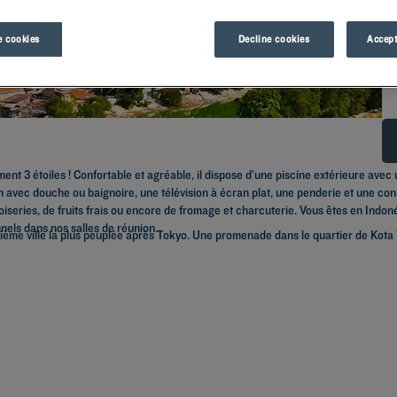
 cookies
Decline cookies
Accept
ent 3 étoiles ! Confortable et agréable, il dispose d’une piscine extérieure avec u
avec douche ou baignoire, une télévision à écran plat, une penderie et une conn
iseries, de fruits frais ou encore de fromage et charcuterie. Vous êtes en Indon
nels dans nos salles de réunion.
euxième ville la plus peuplée après Tokyo. Une promenade dans le quartier de Kot