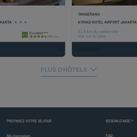
TANGERANG
AKARTA
KYRIAD HOTEL AIRPORT JAKARTA
21.8 km du centre-ville
Excellent
4.6
Voir sur la carte
606 avis
RÉSERVER
PLUS D’HÔTELS
PREPAREZ VOTRE SEJOUR
BESOIN D'AIDE ?
Ma réservation
FAQ