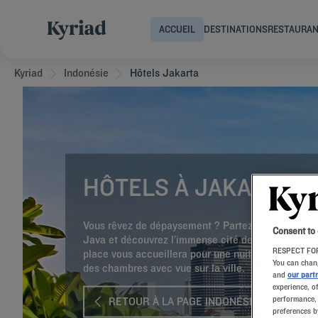
ACCUEIL
DESTINATIONS
RESTAURA
Kyriad
Indonésie
Hôtels Jakarta
HÔTELS À JAKARTA
Vous rêvez de dépaysement ? Partez en vacances su
Consent to
Java et découvrez l’immense cité de Jakarta. Notr
RESPECT FOR
place vous accueillera pour une nuit ou plus et vo
You can chang
des chambres avec vue sur la ville.
and
our part
experience, o
performance, 
RETOUR À LA PAGE INDONÉSIE
preferences b