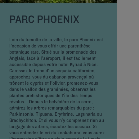
PARC PHOENIX
Loin du tumulte de la ville, le parc Phoenix est
N
l'occasion de vous offrir une parenthèse
B
botanique rare. Situé sur la promenade des
q
Anglais, face à l'aéroport, il est facilement
l
accessible depuis votre hôtel Kyriad à Nice.
f
Caressez le tronc d'un séquoia californien,
q
approchez-vous du cabanon provençal où
g
trônent le cyprès et l'olivier, promenez-vous
l
dans le vallon des graminées, observez les
1
plantes préhistoriques de l'île des Temps
d
révolus... Depuis le belvédère de la serre,
p
admirez les arbres remarquables du parc :
E
Parkinsonia, Tipuana, Erythrine, Lagunaria ou
m
Brachychiton. Et si vous n'y comprenez rien au
p
langage des arbres, écoutez les oiseaux. Si
r
vous entendez le cri du kookaburra, vous aurez
c
l'impression d'être en plein cœur de la jungle.
m