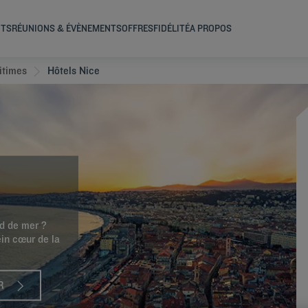
NTS
RÉUNIONS & ÉVÈNEMENTS
OFFRES
FIDÉLITÉ
A PROPOS
itimes
Hôtels Nice
rd de mer ?
ein cœur de la
R