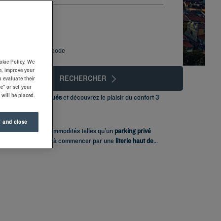
Ajouter un code
okie Policy. We
e, improve your
RECHERCHER
 evaluate their
e" or set your
 will be placed.
yriad idéalement situés
et découvrez le plaisir du confort 3
 and close
n vous offrant des commodités telles qu’un
parking privé
es à votre bien-être, à commencer par une
literie haut de