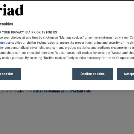
 cookies
 YOUR PRIVACY IS A PRIORITY FOR US
e your choices at any time by clicking on "Manage cookies" or get more information via our Co
ners
use cookies or similar technologies to ensure the proper functioning and security of the sit
ffer you personalized advertising and content, produce statistics and audience measurements to
and share content on social networks. You can accept all cookies by selecting "Accept and clos
y cookie purpose. By selecting "Decline cookies," only cookies necessary for the site's operation
ice, en Provence-Alpes-Côte d'Azur ? Posez vos valises dans l’un de nos
hôtels K
pes-Maritimes.
 cookies
Decline cookies
Accept
-à-terre niçois. Nos hôtels mettent un point d’honneur à vous faciliter la vie e
 le calme d’une
chambre climatisée
, dotée de tous les équipements indispensabl
t vous détendre, nos
espaces-lounge
et nos
restaurants