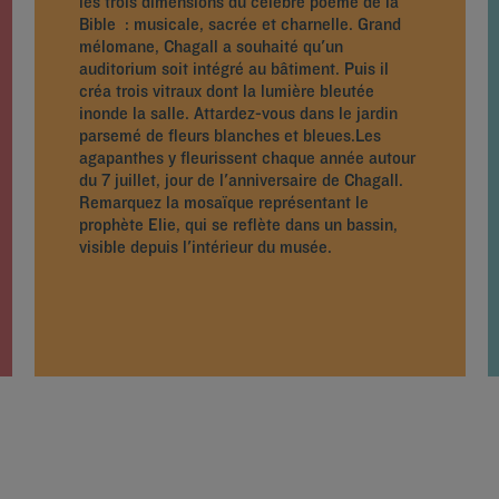
les trois dimensions du célèbre poème de la
Bible : musicale, sacrée et charnelle. Grand
mélomane, Chagall a souhaité qu'un
auditorium soit intégré au bâtiment. Puis il
créa trois vitraux dont la lumière bleutée
inonde la salle. Attardez-vous dans le jardin
parsemé de fleurs blanches et bleues.Les
agapanthes y fleurissent chaque année autour
du 7 juillet, jour de l'anniversaire de Chagall.
Remarquez la mosaïque représentant le
prophète Elie, qui se reflète dans un bassin,
visible depuis l'intérieur du musée.