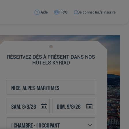
Aide
FR/€
Se connecter/s’inscrire
RÉSERVEZ DÈS À PRÉSENT DANS NOS
HÔTELS KYRIAD
Navigate forward to interact with the calendar and select a date. Press t
Navigate backward to interact with the calend