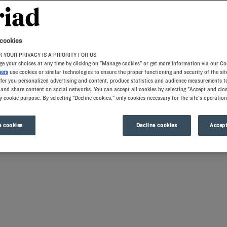
 cookies
 YOUR PRIVACY IS A PRIORITY FOR US
e your choices at any time by clicking on "Manage cookies" or get more information via our Co
ners
use cookies or similar technologies to ensure the proper functioning and security of the sit
ffer you personalized advertising and content, produce statistics and audience measurements to
and share content on social networks. You can accept all cookies by selecting "Accept and clos
y cookie purpose. By selecting "Decline cookies," only cookies necessary for the site's operation
namisme, son patrimoine et son art de vivre ensoleillé. Succombez à votre tour a
rtes de la cité. Après une journée intense, retrouvez votre chambre tout confort 
 cookies
Decline cookies
Accept
anisation de votre prochain projet de vacances.
 tout en profitant de nos oreillers ergonomiques exclusifs.