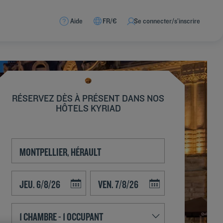
Aide
FR/€
Se connecter/s’inscrire
RÉSERVEZ DÈS À PRÉSENT DANS NOS
HÔTELS KYRIAD
Navigate forward to interact with the calendar and select a date. Press t
Navigate backward to interact with the calend