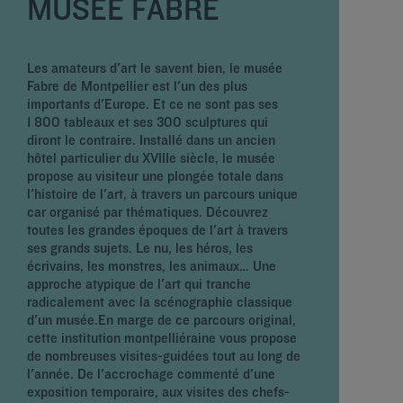
MUSÉE FABRE
Les amateurs d'art le savent bien, le musée
Fabre de Montpellier est l'un des plus
importants d'Europe. Et ce ne sont pas ses
1 800 tableaux et ses 300 sculptures qui
diront le contraire. Installé dans un ancien
A
hôtel particulier du XVIIIe siècle, le musée
e
propose au visiteur une plongée totale dans
d
l'histoire de l'art, à travers un parcours unique
r
car organisé par thématiques. Découvrez
a
toutes les grandes époques de l'art à travers
s
ses grands sujets. Le nu, les héros, les
M
écrivains, les monstres, les animaux… Une
i
approche atypique de l'art qui tranche
a
radicalement avec la scénographie classique
m
d'un musée.En marge de ce parcours original,
A
cette institution montpelliéraine vous propose
b
de nombreuses visites-guidées tout au long de
v
l'année. De l'accrochage commenté d'une
p
exposition temporaire, aux visites des chefs-
d