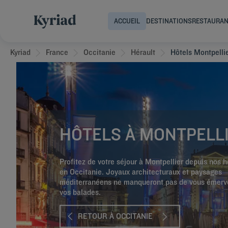
ACCUEIL
DESTINATIONS
RESTAURA
Kyriad
France
Occitanie
Hérault
Hôtels Montpelli
HÔTELS À MONTPELL
Profitez de votre séjour à Montpellier depuis nos h
en Occitanie. Joyaux architecturaux et paysages
méditerranéens ne manqueront pas de vous émervei
vos balades.
RETOUR À OCCITANIE