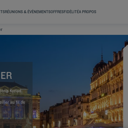
NTS
RÉUNIONS & ÉVÈNEMENTS
OFFRES
FIDÉLITÉ
A PROPOS
er
IER
ôtels Kyriad
ller au fil de