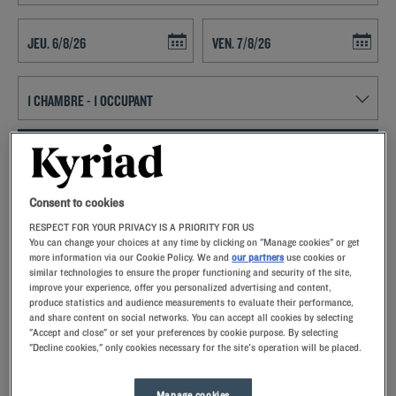
Navigate forward to interact with the calendar and select a date. Press t
Navigate backward to interact with th
RECHERCHER
Ajouter un code
Consent to cookies
RESPECT FOR YOUR PRIVACY IS A PRIORITY FOR US
Situé à 25 km de Montpellier, notre hôtel de Balaruc les Bains vous
You can change your choices at any time by clicking on "Manage cookies" or get
propose des chambres avec salle de bain privative, télévision à écran
more information via our Cookie Policy. We and
our partners
use cookies or
plat et connexion wifi gratuite. Pour le petit déjeuner, régalez-vous
similar technologies to ensure the proper functioning and security of the site,
avec des viennoiseries, du yaourt glacé ou encore des produits
Durant votre séjour, découvrez Sète ! Avec son vieux port, ses canaux
improve your experience, offer you personalized advertising and content,
locaux, grâce à notre buffet à volonté. Vous êtes en voyage pour les
produce statistics and audience measurements to evaluate their performance,
et ses maisons aux façades colorées, la ville dispose d’un charme
and share content on social networks. You can accept all cookies by selecting
affaires ? Bénéficiez des services proposés par les établissements
pittoresque. Vo
"Accept and close" or set your preferences by cookie purpose. By selecting
Kyriad lors de vos réunions et séminaires en organisant vos
Lire la suite
"Decline cookies," only cookies necessary for the site's operation will be placed.
événements professionnels dans l’une de nos salles de conférence.
Les équipes de notre hôtel vous proposeront une formule adaptée à
vos besoins. La plupart des établissements Kyriad disposent d’un
Manage cookies