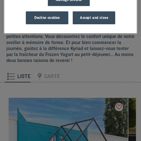
parking privé et des installations pour les personnes à mobilité
réduite.
Nos hôtels à Balaruc
Decline cookies
Accept and close
Laissez-vous tenter par nos hôtels Kyriad à Balaruc. Dès votre
arrivée, nos hôteliers vous accueillent avec le sourire et de
petites attentions. Vous découvrirez le confort unique de notre
oreiller à mémoire de forme. Et pour bien commencer la
journée, goûtez à la différence Kyriad et laissez-vous tenter
par la fraîcheur du Frozen Yogurt au petit-déjeuner… Au moins
deux bonnes raisons de revenir !
LISTE
CARTE