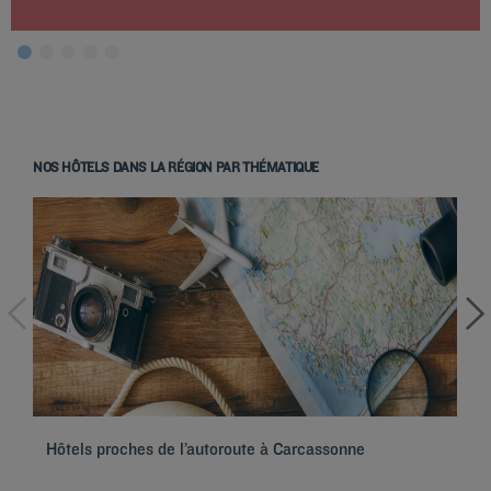
NOS HÔTELS DANS LA RÉGION PAR THÉMATIQUE
Hôtels à Paris
Hôtels à Marseille
Hôtels à Strasbourg
Hôtels à Bordeaux
Hôtels proches de l’autoroute à Carcassonne
Hô
Hôtels à Toulouse
Hôtels à Nantes