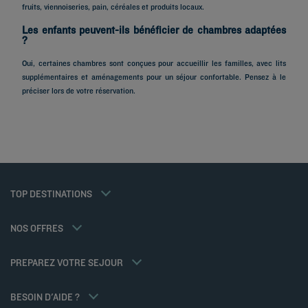
fruits, viennoiseries, pain, céréales et produits locaux.
Les enfants peuvent-ils bénéficier de chambres adaptées
?
Hôtels à Paris
Oui, certaines chambres sont conçues pour accueillir les familles, avec lits
Hôtels à Marseille
supplémentaires et aménagements pour un séjour confortable. Pensez à le
Hôtels à Strasbourg
préciser lors de votre réservation.
Hôtels à Bordeaux
Hôtels à Toulouse
Hôtels à Nantes
Hôtels à Montpellier
Hôtels à Lyon
Hôtels à La Rochelle
Mentions légales
Hôtels à Annecy
Tarif membre
TOP DESTINATIONS
Politique des données personnelles
Hôtels à Cabourg
Solutions pro
Politique d'utilisation des cookies
Ma réservation
Hôtels à Poitiers
Offre famille
Conditions générales d'utilisation Flavours Instant Benefit
Réunions et événements
NOS OFFRES
Offre demi-pension
Conditions générales de vente
Hôtels et Inspirations
Sportifs
Conditions générales d'utilisation
Kyriad Direct
PREPAREZ VOTRE SEJOUR
Politiques de taxes
Nos Standards de Développement Durable
Espace carrière
Politique animaux de compagnie
BESOIN D'AIDE ?
Louvre Hotels Group
FAQ