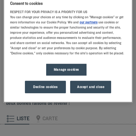
Consent to cookies
Nos hôtels 3 étoiles à Honfleur bénéficient de chambres spacieuses
RESPECT FOR YOUR PRIVACY IS A PRIORITY FOR US
et lumineuses, équipées d’une literie de qualité, d’une salle de bains
You can change your choices at any time by clicking on "Manage cookies" or get
privative, d’une télévision à écran plat et d’une
connexion Wi-Fi
more information via our Cookie Policy. We and
our partners
use cookies or
gratuite
. Certaines cham
Lire la suite
similar technologies to ensure the proper functioning and security of the site,
improve your experience, offer you personalized advertising and content,
produce statistics and audience measurements to evaluate their performance,
and share content on social networks. You can accept all cookies by selecting
"Accept and close" or set your preferences by cookie purpose. By selecting
"Decline cookies," only cookies necessary for the site's operation will be placed.
Nos hôtels à Honfleur
Laissez-vous tenter par nos hôtels Kyriad à Honfleur. Dès
Manage cookies
votre arrivée, nos hôteliers vous accueillent avec le sourire et
de petites attentions. Vous découvrirez le confort unique de
notre oreiller à mémoire de forme. Et pour bien commencer la
Decline cookies
Accept and close
journée, goûtez à la différence Kyriad et laissez-vous tenter
par la fraîcheur du Frozen Yogurt au petit-déjeuner… Au moins
deux bonnes raisons de revenir !
LISTE
CARTE