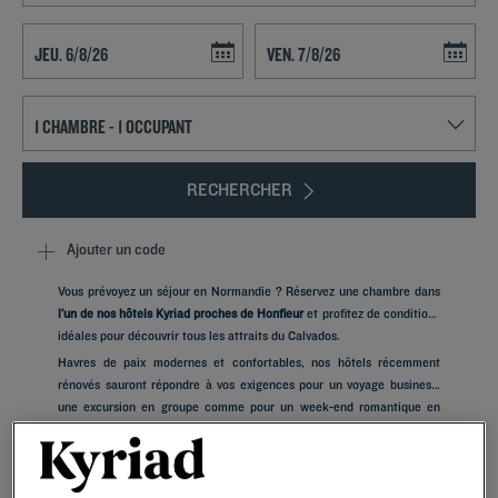
Navigate forward to interact with the calendar and select a date. Press t
Navigate backward to interact with th
RECHERCHER
Ajouter un code
Vous prévoyez un séjour en Normandie ? Réservez une chambre dans
l’un de nos hôtels Kyriad proches de Honfleur
et profitez de conditions
idéales pour découvrir tous les attraits du Calvados.
Havres de paix modernes et confortables, nos hôtels récemment
rénovés sauront répondre à vos exigences pour un voyage business,
une excursion en groupe comme pour un week-end romantique en
Normandie. Profitez de votre escale pour découvrir nos
hôtels
Un cadre confortable pour tous les profils de
proches du bord de mer en Normandie
.
voyageurs