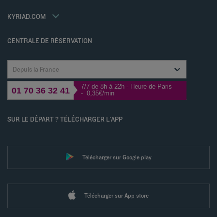
Jin Jiang International
Contactez-nous
Déclaration d'accessibilité
KYRIAD.COM
Gérer les cookies
CENTRALE DE RÉSERVATION
Depuis la France
7/7 de 8h à 22h - Heure de Paris
01 70 36 32 41
- 0,35€/min
SUR LE DÉPART ? TÉLÉCHARGER L'APP
Télécharger sur Google play
Télécharger sur App store