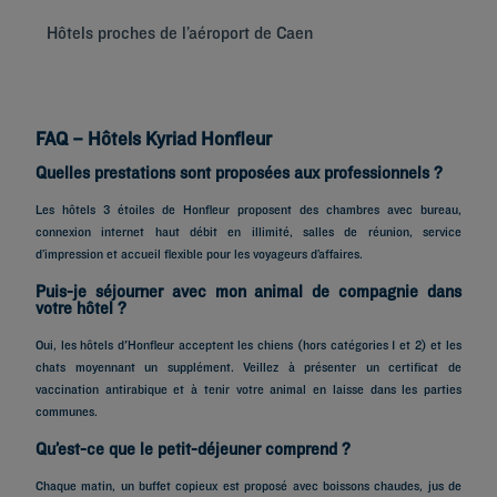
Hôtels proches de l’aéroport de Caen
Hô
FAQ – Hôtels Kyriad Honfleur
Quelles prestations sont proposées aux professionnels ?
Les hôtels 3 étoiles de Honfleur proposent des chambres avec bureau,
connexion internet haut débit en illimité, salles de réunion, service
d’impression et accueil flexible pour les voyageurs d’affaires.
Puis-je séjourner avec mon animal de compagnie dans
votre hôtel ?
Oui, les hôtels d'Honfleur acceptent les chiens (hors catégories 1 et 2) et les
chats moyennant un supplément. Veillez à présenter un certificat de
vaccination antirabique et à tenir votre animal en laisse dans les parties
communes.
Qu’est-ce que le petit-déjeuner comprend ?
Chaque matin, un buffet copieux est proposé avec boissons chaudes, jus de