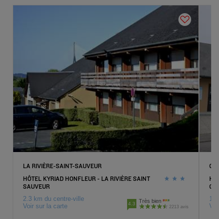
LA RIVIÈRE-SAINT-SAUVEUR
GO
HÔTEL KYRIAD HONFLEUR - LA RIVIÈRE SAINT
HÔT
SAUVEUR
GO
2.3 km du centre-ville
10 
Très bien
4.3
Voir sur la carte
Voi
2213 avis