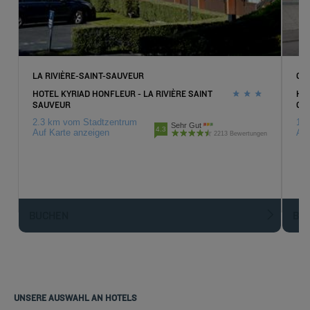
LA RIVIÈRE-SAINT-SAUVEUR
GO
HOTEL KYRIAD HONFLEUR - LA RIVIÈRE SAINT
HOT
SAUVEUR
GO
2.3 km vom Stadtzentrum
10 
Sehr Gut
4.3
Auf Karte anzeigen
Auf
2213 Bewertungen
BUCHEN
BU
UNSERE AUSWAHL AN HOTELS