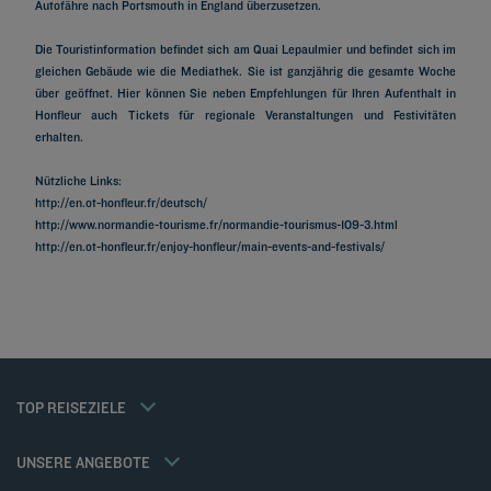
Autofähre nach Portsmouth in England überzusetzen.
Die Touristinformation befindet sich am Quai Lepaulmier und befindet sich im
gleichen Gebäude wie die Mediathek. Sie ist ganzjährig die gesamte Woche
über geöffnet. Hier können Sie neben Empfehlungen für Ihren Aufenthalt in
Honfleur auch Tickets für regionale Veranstaltungen und Festivitäten
erhalten.
Nützliche Links:
http://en.ot-honfleur.fr/deutsch/
http://www.normandie-tourisme.fr/normandie-tourismus-109-3.html
Hotels in Paris
http://en.ot-honfleur.fr/enjoy-honfleur/main-events-and-festivals/
Hotels in Marseille
Hotels in Straßburg
Hotels in Bordeaux
Hotels in Cannes
Hotels in Lyon
Hotels in Metz
Hotels in Dijon
Mitgliedsrate
TOP REISEZIELE
Impressum
Hotels in Colmar
Firmenlösungen
Datenschutzrichtlinie
Hotels in Reims
Familien Angebot
Richtlinie zur Verwendung von Cookies
UNSERE ANGEBOTE
Gourmet-Halbpension / Drei Mahlzeiten
Flavours Instant Benefit Allgemeine Nutzungsbedingungen