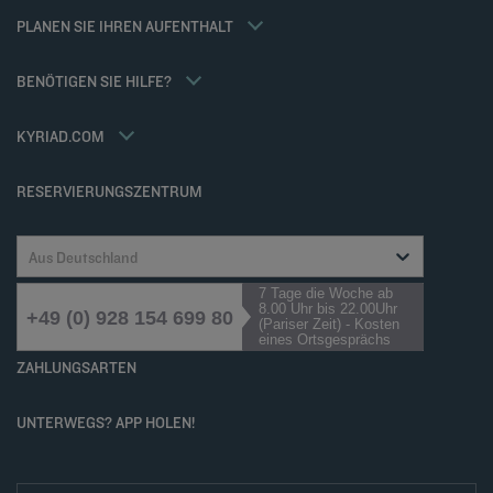
Weekend Angebote
Allgemeine Geschäftsbedingungen für den verkauf von dienstleistungen
Meine Buchung
PLANEN SIE IHREN AUFENTHALT
Allgemeinen Geschäftsbedingungen
Meetings und events
Tax Policy
Kyriad Direct
BENÖTIGEN SIE HILFE?
Karriere
Häufig gestellte Fragen
Louvre Hotels Group
Kontaktieren Sie uns
Accessibility statement
KYRIAD.COM
Cookies management
RESERVIERUNGSZENTRUM
Aus Deutschland
7 Tage die Woche ab
8.00 Uhr bis 22.00Uhr
+49 (0) 928 154 699 80
(Pariser Zeit) - Kosten
eines Ortsgesprächs
ZAHLUNGSARTEN
UNTERWEGS? APP HOLEN!