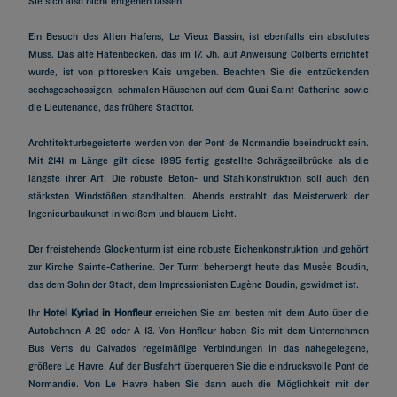
Sie sich also nicht entgehen lassen.
Ein Besuch des Alten Hafens, Le Vieux Bassin, ist ebenfalls ein absolutes
Muss. Das alte Hafenbecken, das im 17. Jh. auf Anweisung Colberts errichtet
wurde, ist von pittoresken Kais umgeben. Beachten Sie die entzückenden
sechsgeschossigen, schmalen Häuschen auf dem Quai Saint-Catherine sowie
die Lieutenance, das frühere Stadttor.
Archtitekturbegeisterte werden von der Pont de Normandie beeindruckt sein.
Mit 2141 m Länge gilt diese 1995 fertig gestellte Schrägseilbrücke als die
längste ihrer Art. Die robuste Beton- und Stahlkonstruktion soll auch den
stärksten Windstößen standhalten. Abends erstrahlt das Meisterwerk der
Ingenieurbaukunst in weißem und blauem Licht.
Der freistehende Glockenturm ist eine robuste Eichenkonstruktion und gehört
zur Kirche Sainte-Catherine. Der Turm beherbergt heute das Musée Boudin,
das dem Sohn der Stadt, dem Impressionisten Eugène Boudin, gewidmet ist.
Ihr
Hotel Kyriad in Honfleur
erreichen Sie am besten mit dem Auto über die
Autobahnen A 29 oder A 13. Von Honfleur haben Sie mit dem Unternehmen
Bus Verts du Calvados regelmäßige Verbindungen in das nahegelegene,
größere Le Havre. Auf der Busfahrt überqueren Sie die eindrucksvolle Pont de
Normandie. Von Le Havre haben Sie dann auch die Möglichkeit mit der