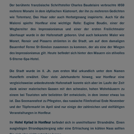
Der berühmte französische Schriftsteller Charles Baudelaire verbrachte 1859
mehrere Monate in dem idyllischen Küstenort, der ihn zu mehreren Gedichten
wie Totentanz, Das Haar oder auch Herbstgesang inspirierte. Auch für die
Malerei spielte Honfleur eine wichtige Rolle: Eugène Boudin, einer der
Wegbereiter des Impressionismus und einer der ersten Freilichtmaler
überhaupt wurde in der Hafenstadt geboren. Und auch bekannte Maler wie
Monet, Renoir und Pissarro strömten in die Stadt, um auf dem damaligen
Bauernhof Ferme St-Siméon zusammen zu kommen, der als eine der Wiegen
des Impressionismus gilt. Heute befindet sich hinter den Mauern ein stilvolles
5-Sterne-Spa-Hotel.
Die Stadt wurde im 11. Jh. zum ersten Mal urkundlich unter dem Namen
Hunefleth erwähnt. Über viele Jahrhunderte hinweg, war Honfleur eine
vergleichsweise unbedeutende Hafenstadt konnte sich aber im Laufe der Zeit
dank seiner malerischen Gassen mit den schmalen, hohen Wohnhäusern zu
einem bei Touristen sehr beliebten Ort entwickeln, in dem immer etwas los
ist. Das Seemannsfest zu Pfingsten, das russische Filmfestival Ende November
und der Töpfermarkt im April sind nur einige der zahlreichen und vielfältigen
Veranstaltungen in Honfleur.
Ihr
Hotel Kyriad in Honfleur
befindet sich in unmittelbarer Strandnähe. Einen
ausgiebigen Strandspaziergang oder eine Erfrischung im kühlen Nass sollten