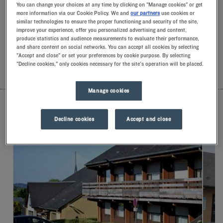
You can change your choices at any time by clicking on "Manage cookies" or get
aufmerksamen Gesten empfangen.Entdecken Sie den
more information via our Cookie Policy. We and
our partners
use cookies or
einzigartigen Komfort unserer Memoryfoam-Kissen.Und um
similar technologies to ensure the proper functioning and security of the site,
den Tag richtig zu beginnen, sollten Sie das Besondere bei
improve your experience, offer you personalized advertising and content,
Kyriad kosten.Gönnen Sie sich zum Frühstück einen kühlen
produce statistics and audience measurements to evaluate their performance,
gefrorenen Joghurt … Mindestens zwei gute Gründe, um
and share content on social networks. You can accept all cookies by selecting
wiederzukommen!
"Accept and close" or set your preferences by cookie purpose. By selecting
"Decline cookies," only cookies necessary for the site's operation will be placed.
LISTE
KARTE
Manage cookies
Decline cookies
Accept and close