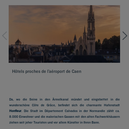
Hôtels proches de l’aéroport de Caen
Hô
Da, wo die Seine in den Ärmelkanal mündet und eingebettet in die
wunderschöne Côte de Grâce, befindet sich die charmante Hafenstadt
Honfleur
. Die Stadt im Département Calvados in der Normandie zählt ca.
8.000 Einwohner und die malerischen Gassen mit den alten Fachwerkhäusern
ziehen seit jeher Touristen und vor allem Künstler in Ihren Bann.