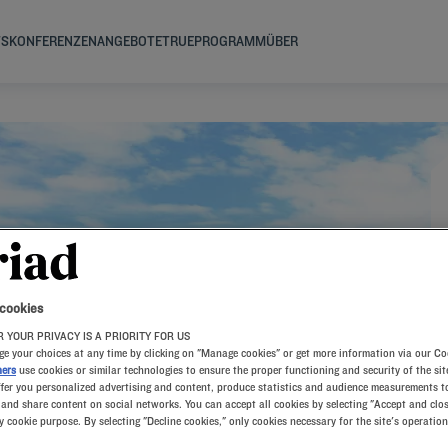
TS
KONFERENZEN
ANGEBOTE
TRUEPROGRAMM
ÜBER
D
 cookies
 YOUR PRIVACY IS A PRIORITY FOR US
e your choices at any time by clicking on "Manage cookies" or get more information via our Co
ners
use cookies or similar technologies to ensure the proper functioning and security of the sit
ffer you personalized advertising and content, produce statistics and audience measurements to
and share content on social networks. You can accept all cookies by selecting "Accept and clos
y cookie purpose. By selecting "Decline cookies," only cookies necessary for the site's operation