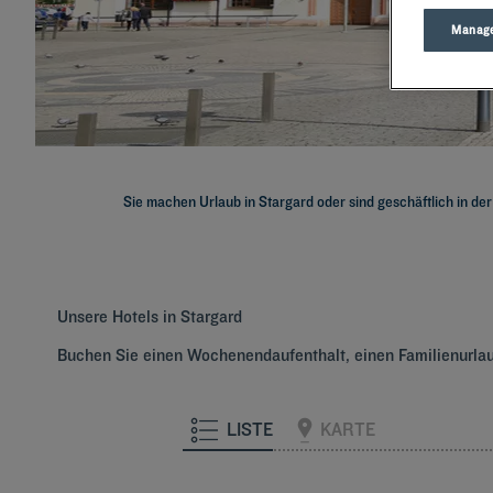
Manage
Sie machen Urlaub in Stargard oder sind geschäftlich in de
Unsere Hotels in Stargard
Buchen Sie einen Wochenendaufenthalt, einen Familienurlaub
LISTE
KARTE