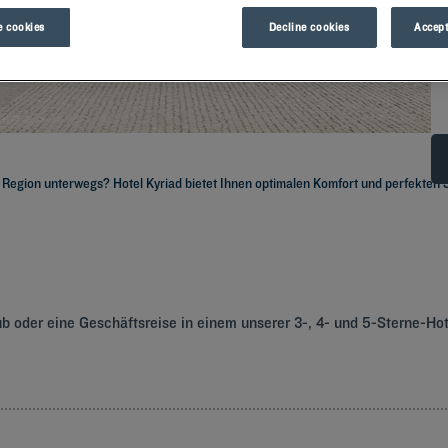
 cookies
Decline cookies
Accept
r Region unterwegs? Hotel Kyriad bietet Ihnen optimalen Komfort und perfekten S
 oder eine Geschäftsreise in einem unserer 3-, 4- und 5-Sterne-Hot