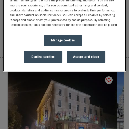
similar technologies to ensure the proper functioning and security of the site,
Mitarbeitern mit einem Lächeln begrüßt und mit kleinen,
improve your experience, offer you personalized advertising and content,
aufmerksamen Gesten empfangen.Entdecken Sie den
produce statistics and audience measurements to evaluate their performance,
einzigartigen Komfort unserer Memoryfoam-Kissen.Und um
and share content on social networks. You can accept all cookies by selecting
"Accept and close" or set your preferences by cookie purpose. By selecting
den Tag richtig zu beginnen, sollten Sie das Besondere bei
"Decline cookies," only cookies necessary for the site's operation will be placed.
Kyriad kosten.Gönnen Sie sich zum Frühstück einen kühlen
gefrorenen Joghurt … Mindestens zwei gute Gründe, um
wiederzukommen!
Manage cookies
LISTE
KARTE
Decline cookies
Accept and close