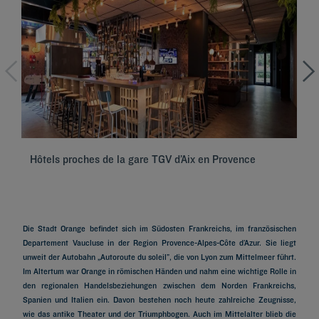
Hôtels proches de la gare TGV d’Aix en Provence
Hô
Die Stadt Orange befindet sich im Südosten Frankreichs, im französischen
Departement Vaucluse in der Region Provence-Alpes-Côte d’Azur. Sie liegt
unweit der Autobahn „Autoroute du soleil”, die von Lyon zum Mittelmeer führt.
Im Altertum war Orange in römischen Händen und nahm eine wichtige Rolle in
den regionalen Handelsbeziehungen zwischen dem Norden Frankreichs,
Spanien und Italien ein. Davon bestehen noch heute zahlreiche Zeugnisse,
wie das antike Theater und der Triumphbogen. Auch im Mittelalter blieb die