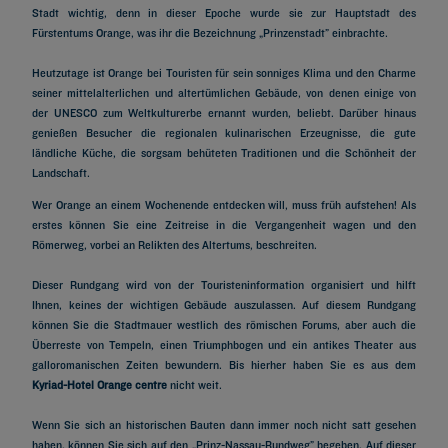
Stadt wichtig, denn in dieser Epoche wurde sie zur Hauptstadt des
Fürstentums Orange, was ihr die Bezeichnung „Prinzenstadt” einbrachte.
Heutzutage ist Orange bei Touristen für sein sonniges Klima und den Charme
seiner mittelalterlichen und altertümlichen Gebäude, von denen einige von
der UNESCO zum Weltkulturerbe ernannt wurden, beliebt. Darüber hinaus
genießen Besucher die regionalen kulinarischen Erzeugnisse, die gute
ländliche Küche, die sorgsam behüteten Traditionen und die Schönheit der
Landschaft.
Wer Orange an einem Wochenende entdecken will, muss früh aufstehen! Als
erstes können Sie eine Zeitreise in die Vergangenheit wagen und den
Römerweg, vorbei an Relikten des Altertums, beschreiten.
Dieser Rundgang wird von der Touristeninformation organisiert und hilft
Ihnen, keines der wichtigen Gebäude auszulassen. Auf diesem Rundgang
können Sie die Stadtmauer westlich des römischen Forums, aber auch die
Überreste von Tempeln, einen Triumphbogen und ein antikes Theater aus
galloromanischen Zeiten bewundern. Bis hierher haben Sie es aus dem
Kyriad-Hotel Orange centre
nicht weit.
Wenn Sie sich an historischen Bauten dann immer noch nicht satt gesehen
haben, können Sie sich auf den „Prinz-Nassau-Rundweg” begeben. Auf dieser