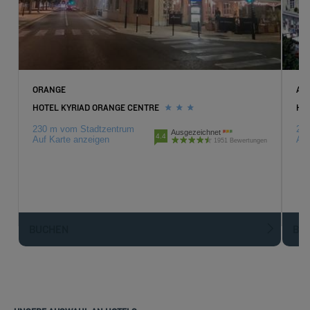
ORANGE
AV
HOTEL KYRIAD ORANGE CENTRE
HOT
230 m vom Stadtzentrum
20.
Ausgezeichnet
4.4
Auf Karte anzeigen
Auf
1951 Bewertungen
BUCHEN
BU