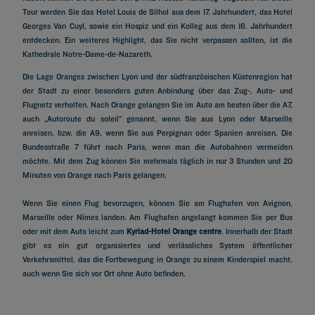
Tour werden Sie das Hotel Louis de Silhol aus dem 17. Jahrhundert, das Hotel
Georges Van Cuyl, sowie ein Hospiz und ein Kolleg aus dem 16. Jahrhundert
entdecken. Ein weiteres Highlight, das Sie nicht verpassen sollten, ist die
Kathedrale Notre-Dame-de-Nazareth.
Die Lage Oranges zwischen Lyon und der südfranzösischen Küstenregion hat
der Stadt zu einer besonders guten Anbindung über das Zug-, Auto- und
Flugnetz verholfen. Nach Orange gelangen Sie im Auto am besten über die A7,
auch „Autoroute du soleil” genannt, wenn Sie aus Lyon oder Marseille
anreisen, bzw. die A9, wenn Sie aus Perpignan oder Spanien anreisen. Die
Bundesstraße 7 führt nach Paris, wenn man die Autobahnen vermeiden
möchte. Mit dem Zug können Sie mehrmals täglich in nur 3 Stunden und 20
Minuten von Orange nach Paris gelangen.
Wenn Sie einen Flug bevorzugen, können Sie am Flughafen von Avignon,
Marseille oder Nîmes landen. Am Flughafen angelangt kommen Sie per Bus
oder mit dem Auto leicht zum
Kyriad-Hotel Orange centre
. Innerhalb der Stadt
gibt es ein gut organisiertes und verlässliches System öffentlicher
Verkehrsmittel, das die Fortbewegung in Orange zu einem Kinderspiel macht,
Hotels in Paris
auch wenn Sie sich vor Ort ohne Auto befinden.
Hotels in Marseille
Hotels in Straßburg
Hotels in Bordeaux