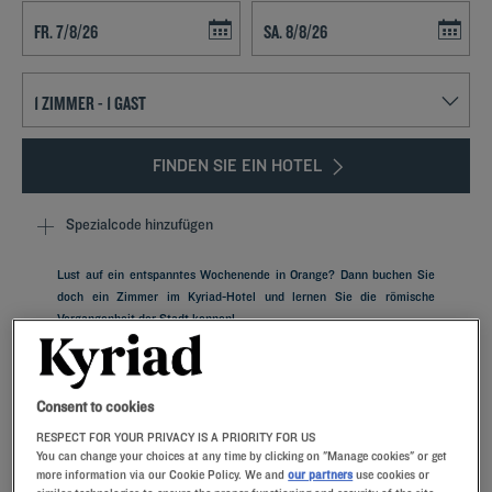
Navigate forward to interact with the calendar and select a date. Press t
Navigate backward to interact with th
FINDEN SIE EIN HOTEL
Spezialcode hinzufügen
Lust auf ein entspanntes Wochenende in Orange? Dann buchen Sie
doch ein Zimmer im Kyriad-Hotel und lernen Sie die römische
Vergangenheit der Stadt kennen!
Consent to cookies
RESPECT FOR YOUR PRIVACY IS A PRIORITY FOR US
Unsere Hotels in Orange
You can change your choices at any time by clicking on "Manage cookies" or get
Lassen Sie sich verwöhnen – entdecken Sie unsere Kyriad-
more information via our Cookie Policy. We and
our partners
use cookies or
Hotels in Orange. Bei Ihrer Ankunft werden Sie von unseren