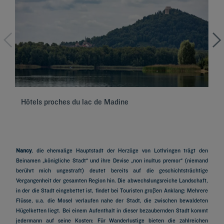
Hôtels proches du lac de Madine
Hô
Nancy
, die ehemalige Hauptstadt der Herzöge von Lothringen trägt den
Beinamen „königliche Stadt“ und ihre Devise „non inultus premor“ (niemand
berührt mich ungestraft) deutet bereits auf die geschichtsträchtige
Vergangenheit der gesamten Region hin. Die abwechslungsreiche Landschaft,
in der die Stadt eingebettet ist, findet bei Touristen groβen Anklang: Mehrere
Flüsse, u.a. die Mosel verlaufen nahe der Stadt, die zwischen bewaldeten
Hügelketten liegt. Bei einem Aufenthalt in dieser bezaubernden Stadt kommt
jedermann auf seine Kosten: Für Wanderlustige bieten die zahlreichen