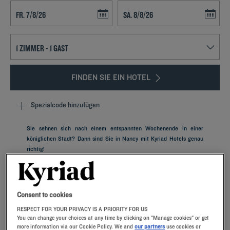
Navigate forward to interact with the calendar and select a date. Press t
Navigate backward to interact with th
FINDEN SIE EIN HOTEL
Spezialcode hinzufügen
Sie sehnen sich nach einem entspannten Wochenende in einer
königlichen Stadt? Dann sind Sie in Nancy mit Kyriad Hotels genau
richtig!
Consent to cookies
Unsere Hotels in Nancy
RESPECT FOR YOUR PRIVACY IS A PRIORITY FOR US
Lassen Sie sich verwöhnen – entdecken Sie unsere Kyriad-
You can change your choices at any time by clicking on "Manage cookies" or get
more information via our Cookie Policy. We and
our partners
use cookies or
Hotels in Nancy. Bei Ihrer Ankunft werden Sie von unseren