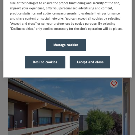
similar technologies to ensure the proper functioning and security of the site,
Mitarbeitern mit einem Lächeln begrüßt und mit kleinen,
improve your experience, offer you personalized advertising and content,
aufmerksamen Gesten empfangen.Entdecken Sie den
produce statistics and audience measurements to evaluate their performance,
einzigartigen Komfort unserer Memoryfoam-Kissen.Und um
and share content on social networks. You can accept all cookies by selecting
den Tag richtig zu beginnen, sollten Sie das Besondere bei
"Accept and close" or set your preferences by cookie purpose. By selecting
Kyriad kosten.Gönnen Sie sich zum Frühstück einen kühlen
"Decline cookies," only cookies necessary for the site's operation will be placed.
gefrorenen Joghurt … Mindestens zwei gute Gründe, um
wiederzukommen!
Manage cookies
LISTE
KARTE
Decline cookies
Accept and close