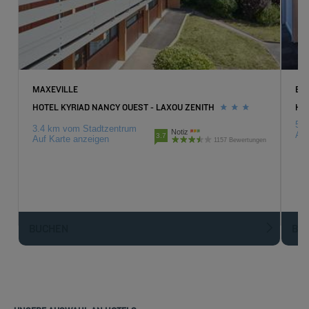
MAXEVILLE
ES
HOTEL KYRIAD NANCY OUEST - LAXOU ZENITH
HOT
5.3
3.4 km vom Stadtzentrum
Notiz
Auf
3.7
Auf Karte anzeigen
1157 Bewertungen
BUCHEN
BU