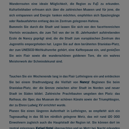
Wanderrouten eine ideale Möglichkeit, die Region zu Fuβ zu erkunden.
Kulturliebhaber erfreuen sich über die zahlreichen Museen und für jene, die
sich entspannen und Energie tanken möchten, empfehlen sich Spaziergänge
oder Radausfahrten entlang des im Zentrum gelegenen Hafens.
Bummeln Sie durch die Stadt und lassen Sie sich von den facettenreichen
Vierteln verzaubern, die zum Teil von der im 19. Jahrhundert aufstrebenden
Ecole de Nancy geprägt sind, die die Stadt zum europäischen Zentrum des
Jugenstils emporgehoben hat. Legen Sie auf dem berühmten Stanislas-Platz,
der zum UNESCO-Weltkulturerbe gehört, eine Kaffeepause ein, und genieβen
Sie sein Flair sowie die wunderschönen goldenen Tore, die ein wahres
Meisterwerk der Schmiedekunst sind.
Tauchen Sie ein Wochenende lang in das Flair Lothringens ein und entdecken
Sie bei einem Stadtrundgang die Vielfalt von
Nancy
! Beginnen Sie beim
Stanislas-Platz, der die Grenze zwischen alter Stadt im Norden und neuer
Stadt im Süden bildet. Zahlreiche Prachtbauten umgeben den Platz: das
Rathaus, die Oper, das Museum der schönen Künste sowie der Triumphbogen,
der zu Ehren Ludwig XV errichtet wurde.
Planen Sie einen längeren Aufenthalt in Lothringen, so empfiehlt sich ein
Tagesausflug in das 55 km nördlich gelegene Metz, das mit rund 120 000
Einwohnern zugleich auch die Hauptstadt der Region ist. Sie können dort im
zentral gelegenen
Kyriad Hotel
übernachten und so Metz bei Nacht erkunden