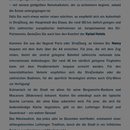
– mit seinem goldgelben Naturkalkstein, der zu schimmern beginnt, sobald
die Sonne untergegangen ist.
Falls Sie noch etwas weiter reisen möchten, so empfiehlt sich ein Aufenthalt
in Straβburg, der Hauptstadt des Elsass, die rund 150 km östlich gelegen und
Sitz zahlreicher europäischer Institutionen ist, beispielsweise des EU-
Parlaments. Genieβen Sie auch hier den Komfort der
Kyriad Hotels
.
Kommen Sie aus der Gegend Paris oder Straβburg, so können Sie
Nancy
bequem mit dem Auto über die A4 erreichen. Für jene, die mit dem Zug
reisen, bietet der zentral gelegene Bahnhof zahlreiche nationale bzw.
internationale Anbindungen. Der rund 45 km nördlich gelegene Flughafen
kann mit dem Pendlerverkehr bequem erreicht werden. Für den
innerstädtischen Verkehr empfehlen sich die Straβenbahn oder die
zahlreichen Buslinien, für die sportlich Veranlagten stehen auch City-Bikes
zur Verfügung!
Kulinarisch ist die Stadt vor allem für seine Bergamotte-Bonbons und
Macarons (Makronen) bekannt. Kosten Sie unbedingt auch die typische
Quiche Lorraine, die ohne Käse zubereitet wird. Für jene, die sich für
bodenständige Küche begeistern, gibt es den Lothringer Eintopf und
Sauerkraut – ein wahrer Genuss!
Das Nikolausfest, das jedes Jahr im Dezember stattfindet, entstammt einer
althergebrachten Lothringer Tradition, durch die die Stadt in ein fröhliches
Hotels in Paris