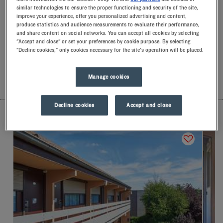
Nancy. A su llegada, nuestros empleados lo recibirán con una
similar technologies to ensure the proper functioning and security of the site,
improve your experience, offer you personalized advertising and content,
sonrisa y pequeños detalles llenos de significado.Descubrirá
produce statistics and audience measurements to evaluate their performance,
la comodidad exclusiva de nuestra almohada de espuma con
and share content on social networks. You can accept all cookies by selecting
memoria de forma.Y, para empezar el día con buen pie, podrá
"Accept and close" or set your preferences by cookie purpose. By selecting
experimentar la diferencia de alojarse en un Kyriad.Mímese
"Decline cookies," only cookies necessary for the site's operation will be placed.
con un yogurt helado para desayunar… ¡Y ya tendrá dos
buenas razones para volver!
Manage cookies
LISTA
MAPA
Decline cookies
Accept and close