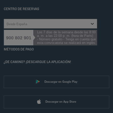
Cookies management
CENTRO DE RESERVAS
Desde España
Los 7 días de la semana desde las 8:00
a. m. a las 22:00 p. m. (hora de París)
900 802 901
- Número gratuito - Tenga en cuenta que
esta convocatoria se realizará en inglés.
MÉTODOS DE PAGO
¿DE CAMINO? ¡DESCARGUE LA APLICACIÓN!
Descargar en Google Play
Descargar en App Store