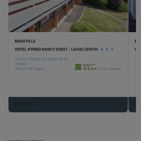
MAXEVILLE
ES
HOTEL KYRIAD NANCY OUEST - LAXOU ZENITH
HOT
5.3
3.4 km Desde el centro de la
ciu
ciudad
Nota
Ver
3.7
Ver en un mapa
1157 opiniones
RESERVAR
R