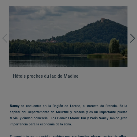
Hôtels proches du lac de Madine
Hô
Nancy
se encuentra en la Región de Lorena, al noreste de Francia. Es la
capital del Departamento de Meurthe y Mosela y es un importante puerto
fluvial y ciudad comercial. Los Canales Marne-Rin y París-Nancy son de gran
importancia para la economía de la zona.
El municipio es conocido también por sus bonitas plazas, varias de ellas,