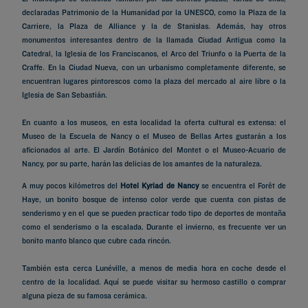
declaradas Patrimonio de la Humanidad por la UNESCO, como la Plaza de la
Carriere, la Plaza de Alliance y la de Stanislas. Además, hay otros
monumentos interesantes dentro de la llamada Ciudad Antigua como la
Catedral, la Iglesia de los Franciscanos, el Arco del Triunfo o la Puerta de la
Craffe. En la Ciudad Nueva, con un urbanismo completamente diferente, se
encuentran lugares pintorescos como la plaza del mercado al aire libre o la
Iglesia de San Sebastián.
En cuanto a los museos, en esta localidad la oferta cultural es extensa: el
Museo de la Escuela de Nancy o el Museo de Bellas Artes gustarán a los
aficionados al arte. El Jardín Botánico del Montet o el Museo-Acuario de
Nancy, por su parte, harán las delicias de los amantes de la naturaleza.
A muy pocos kilómetros del
Hotel Kyriad de Nancy
se encuentra el Forêt de
Haye, un bonito bosque de intenso color verde que cuenta con pistas de
senderismo y en el que se pueden practicar todo tipo de deportes de montaña
como el senderismo o la escalada. Durante el invierno, es frecuente ver un
bonito manto blanco que cubre cada rincón.
También esta cerca Lunéville, a menos de media hora en coche desde el
centro de la localidad. Aquí se puede visitar su hermoso castillo o comprar
alguna pieza de su famosa cerámica.