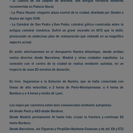
- El Castillo de los Duques de Bretaña: una antigua fortaleza medieval
reconvertida en Palacio Ducal.
- La Place Royale: elegante plaza central de la ciudad, diseñada por Graslin a
finales del siglo XVIII.
- La Catedral de San Pedro y San Pablo: catedral gótica construida sobre la
antigua catedral románica. Sufrió un grave incendio en 1972 que la dañó,
provocando un ambicioso plan de restauración que redundó en su magnífico
aspecto actual.
En avión aterrizaremos en el Aeropuerto Nantes Atlantique, donde arriban
vuelos directos desde Barcelona, Madrid y otras ciudades españolas. La
conexión con el centro de la ciudad se realiza mediante autobús, en un
trayecto de unos 20 minutos de duración.
En tren, llegaremos a la Estación de Nantes, que se halla conectada con
líneas de alta velocidad, a 2 horas de París-Montparnasse, a 4 horas de
Burdeos y a 4 horas y media de Lyon.
Los viajes por carretera están bien comunicados mediante autopistas:
A11 desde París y A83 desde Burdeos.
Desde Madrid, previamente A1 hasta Irún, cruzar la frontera y continuar E5
hasta Burdeos.
Desde Barcelona, vía Figueras y Perpiñán-Narbona-Toulouse y de ahí E9 y E72