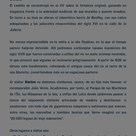
El castillo se reconstruyó en el XV sobre la fortaleza original, ganando en
elegancia frente a la sobriedad medieval de sus murallas y puente levadizo.
En torno a su foso se ubican el laberíntico barrio de Bouffay, con sus calles
adoquinadas y los palacetes renacentistas del siglo XVI en la calle de la
Judería.
No menos imprescindible es la visita a la isla Feydeau, en la que el tiempo
parece haberse detenido. Allí podremos contemplar lujosas mansiones del
siglo XVIII que fueron construidas a orillas del río en suelo arenoso inestable,
lo que provocó que algunas se inclinaran peligrosamente. A partir de 1926 se
detuvo este hundimiento, rellenando el antiguo cauce del río al norte de la
isla Gloriette, convirtiéndose éste en un espacioso parterre.
Al visitar
Nantes
no debemos olvidarnos, nunca, de su hijo más famoso: el
incomparable Julio Verne. Acudiremos, por tanto, al Parque de las Machines
de l'Île, las Máquinas de la Isla, a orillas del Loira donde podremos pasear a
lomos del imponente elefante articulado de madera y deleitarnos -o
asustarnos- con todo tipo de gigantescas máquinas o autómatas que evocan,
entre otras, las maravillas y temibles bestias que Verne imaginó en sus
"20.000 leguas de viaje submarino".
Otros lugares a visitar son: