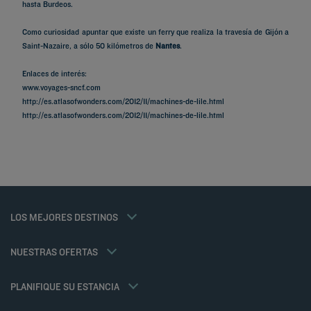
hasta Burdeos.
Como curiosidad apuntar que existe un ferry que realiza la travesía de Gijón a
Saint-Nazaire, a sólo 50 kilómetros de
Nantes
.
Enlaces de interés:
www.voyages-sncf.com
http://es.atlasofwonders.com/2012/11/machines-de-lile.html
Hoteles en Paris
http://es.atlasofwonders.com/2012/11/machines-de-lile.html
Hoteles en Marsella
Hoteles en Estrasburgo
Hoteles en Niza
Hoteles en Burdeos
Hoteles en Toulouse
Hoteles en Montpellier
Hoteles en Lyon
Tarifa del miembro
LOS MEJORES DESTINOS
Avisos legales
Hoteles en Andorra
Soluciones para profesionales
Política de Datos Personales
Hoteles en Carcasona
Oferta familias
Política de cookies
NUESTRAS OFERTAS
MEDIA PENSIÓN GOURMET/COMIDA PARA TRES
Flavours Instant Benefit Términos y Condiciones Generales de Uso
Oferta Weekend
Términos y Condiciones Generales
Mi reserva
PLANIFIQUE SU ESTANCIA
Términos y Condiciones de Uso
Reuniones y eventos
Tax Policy
Kyriad Direct