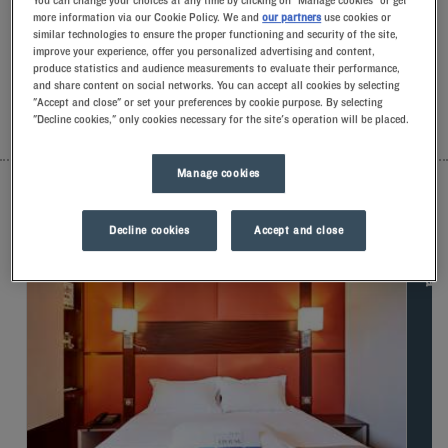
You can change your choices at any time by clicking on "Manage cookies" or get
la comodidad exclusiva de nuestra almohada de espuma con
more information via our Cookie Policy. We and
our partners
use cookies or
memoria de forma.Y, para empezar el día con buen pie, podrá
similar technologies to ensure the proper functioning and security of the site,
experimentar la diferencia de alojarse en un Kyriad.Mímese
improve your experience, offer you personalized advertising and content,
produce statistics and audience measurements to evaluate their performance,
con un yogurt helado para desayunar… ¡Y ya tendrá dos
and share content on social networks. You can accept all cookies by selecting
buenas razones para volver!
"Accept and close" or set your preferences by cookie purpose. By selecting
"Decline cookies," only cookies necessary for the site's operation will be placed.
LISTA
MAPA
Manage cookies
Decline cookies
Accept and close
D
e
s
c
u
b
r
a
l
a
s
o
t
r
a
s
m
a
r
c
a
s
d
e
L
o
u
v
r
e
H
o
t
e
l
s
G
r
o
u