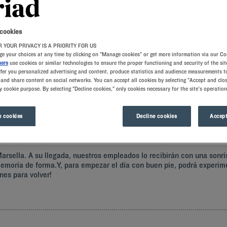
 cookies
 YOUR PRIVACY IS A PRIORITY FOR US
e your choices at any time by clicking on "Manage cookies" or get more information via our Co
ners
use cookies or similar technologies to ensure the proper functioning and security of the sit
ffer you personalized advertising and content, produce statistics and audience measurements to
and share content on social networks. You can accept all cookies by selecting "Accept and clos
y cookie purpose. By selecting "Decline cookies," only cookies necessary for the site's operation
sa Marsella, embriagándose de su atmósfera marinera, turística y cosmopolita de
 cookies
Decline cookies
Accept
rsella. A su llegada, nuestros empleados lo recibirán con una sonri
oria de forma.Y, para empezar el día con buen pie, podrá experimen
nes para volver!