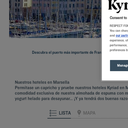
Consent to
RESPECT FOR
You can chang
and
our part
experience, o
performance, 
preferences b
Descubra el puerto más importante de Francia, la maravillo
Manage
Nuestros hoteles en Marsella
Permítase un capricho y pruebe nuestros hoteles Kyriad en Ma
comodidad exclusiva de nuestra almohada de espuma con mem
yogurt helado para desayunar… ¡Y ya tendrá dos buenas razo
LISTA
MAPA