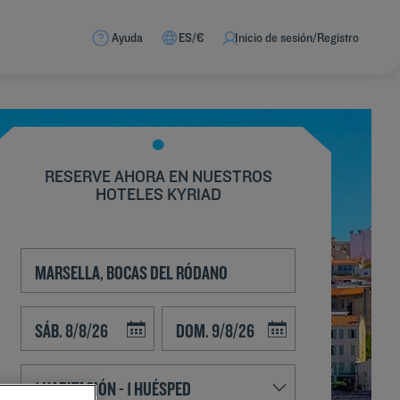
Ayuda
ES/€
Inicio de sesión/Registro
RESERVE AHORA EN NUESTROS
HOTELES KYRIAD
Navigate forward to interact with the calendar and select a date. Press t
Navigate backward to interact with the calend