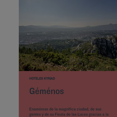
HOTELES KYRIAD
Géménos
Enamórese de la magnífica ciudad, de sus
gentes y de su Fiesta de las Luces gracias a la