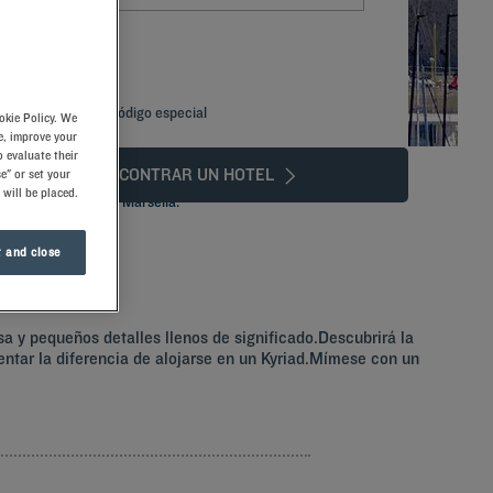
Añadir un código especial
okie Policy. We
e, improve your
 evaluate their
ENCONTRAR UN HOTEL
e" or set your
 will be placed.
sde su Hotel Kyriad Marsella.
 and close
sa y pequeños detalles llenos de significado.Descubrirá la
tar la diferencia de alojarse en un Kyriad.Mímese con un