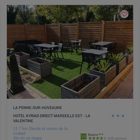
LA PENNE-SUR-HUVEAUNE
HOTEL KYRIAD DIRECT MARSEILLE EST - LA
VALENTINE
11.7 km Desde el centro de la
ciudad
Bueno
3.9
Ver en un mapa
1008 opiniones