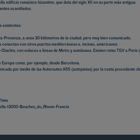
llo edificio románico-bizantino, que data del siglo XII en su parte más antigua.
antes acantilados.
 existentes:
lla-Provenza, a unos 30 kilómetros de la ciudad, pero muy bien comunicado.
la conectan con otros puertos mediterráneos e, incluso, americanos.
nt-Charles, con enlaces a líneas de Metro y autobuses. Existen rutas TGV a París (
 de Europa como, por ejemplo, desde Barcelona.
nicada por medio de las Autoroutes A55 (autopistas) por la costa procedente d
7.htm
ella-13000-Bouches_du_Rhone-Francia