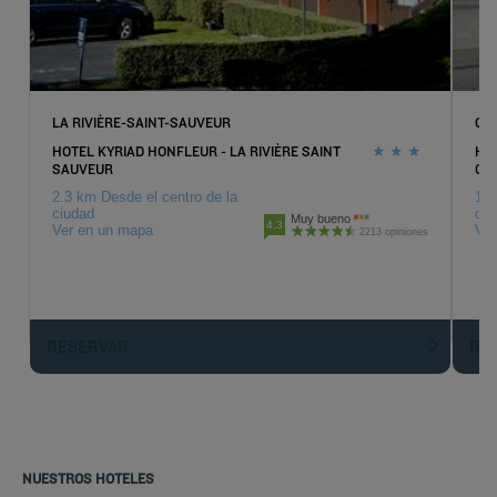
LA RIVIÈRE-SAINT-SAUVEUR
GO
HOTEL KYRIAD HONFLEUR - LA RIVIÈRE SAINT
HOT
SAUVEUR
GO
2.3 km Desde el centro de la
10 
ciudad
ciu
Muy bueno
4.3
Ver en un mapa
Ver
2213 opiniones
RESERVAR
R
NUESTROS HOTELES