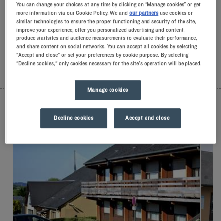
You can change your choices at any time by clicking on "Manage cookies" or get
una sonrisa y pequeños detalles llenos de
more information via our Cookie Policy. We and
our partners
use cookies or
significado.Descubrirá la comodidad exclusiva de nuestra
similar technologies to ensure the proper functioning and security of the site,
almohada de espuma con memoria de forma.Y, para empezar
improve your experience, offer you personalized advertising and content,
el día con buen pie, podrá experimentar la diferencia de
produce statistics and audience measurements to evaluate their performance,
alojarse en un Kyriad.Mímese con un yogurt helado para
and share content on social networks. You can accept all cookies by selecting
desayunar… ¡Y ya tendrá dos buenas razones para volver!
"Accept and close" or set your preferences by cookie purpose. By selecting
"Decline cookies," only cookies necessary for the site's operation will be placed.
LISTA
MAPA
Manage cookies
Decline cookies
Accept and close