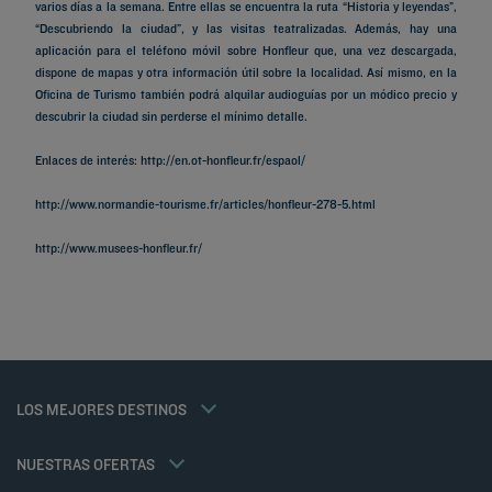
varios días a la semana. Entre ellas se encuentra la ruta “Historia y leyendas”,
“Descubriendo la ciudad”, y las visitas teatralizadas. Además, hay una
aplicación para el teléfono móvil sobre Honfleur que, una vez descargada,
dispone de mapas y otra información útil sobre la localidad. Así mismo, en la
Oficina de Turismo también podrá alquilar audioguías por un módico precio y
descubrir la ciudad sin perderse el mínimo detalle.
Enlaces de interés: http://en.ot-honfleur.fr/espaol/
http://www.normandie-tourisme.fr/articles/honfleur-278-5.html
Hoteles en Paris
http://www.musees-honfleur.fr/
Hoteles en Marsella
Hoteles en Estrasburgo
Hoteles en Niza
Hoteles en Burdeos
Hoteles en Toulouse
Hoteles en Montpellier
Hoteles en Lyon
Tarifa del miembro
LOS MEJORES DESTINOS
Avisos legales
Hoteles en Andorra
Soluciones para profesionales
Política de Datos Personales
Hoteles en Carcasona
Oferta familias
Política de cookies
NUESTRAS OFERTAS
MEDIA PENSIÓN GOURMET/COMIDA PARA TRES
Flavours Instant Benefit Términos y Condiciones Generales de Uso