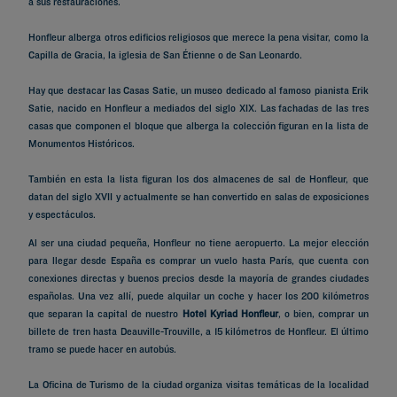
a sus restauraciones.
Honfleur alberga otros edificios religiosos que merece la pena visitar, como la
Capilla de Gracia, la iglesia de San Étienne o de San Leonardo.
Hay que destacar las Casas Satie, un museo dedicado al famoso pianista Erik
Satie, nacido en Honfleur a mediados del siglo XIX. Las fachadas de las tres
casas que componen el bloque que alberga la colección figuran en la lista de
Monumentos Históricos.
También en esta la lista figuran los dos almacenes de sal de Honfleur, que
datan del siglo XVII y actualmente se han convertido en salas de exposiciones
y espectáculos.
Al ser una ciudad pequeña, Honfleur no tiene aeropuerto. La mejor elección
para llegar desde España es comprar un vuelo hasta París, que cuenta con
conexiones directas y buenos precios desde la mayoría de grandes ciudades
españolas. Una vez allí, puede alquilar un coche y hacer los 200 kilómetros
que separan la capital de nuestro
Hotel Kyriad Honfleur
, o bien, comprar un
billete de tren hasta Deauville-Trouville, a 15 kilómetros de Honfleur. El último
tramo se puede hacer en autobús.
La Oficina de Turismo de la ciudad organiza visitas temáticas de la localidad