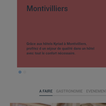
Montivilliers
Grâce aux hôtels Kyriad à Montivilliers,
profitez d un séjour de qualité dans un hôtel
avec tout le confort nécessaire.
A FAIRE
GASTRONOMIE
EVENEMEN