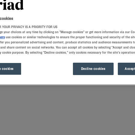
 cookies
 YOUR PRIVACY IS A PRIORITY FOR US
e your choices at any time by clicking on "Manage cookies" or get more information via our Co
ners
use cookies or similar technologies to ensure the proper functioning and security of the sit
ffer you personalized advertising and content, produce statistics and audience measurements to
and share content on social networks. You can accept all cookies by selecting "Accept and clos
y cookie purpose. By selecting "Decline cookies," only cookies necessary for the site's operation
os établissements vous accueilleront dans des chambres optimisées pour votre co
e restaurants avec buffet petit-déjeuner. La ville du Havre est un secret bien gar
 cookies
Decline cookies
Accept
remarquable.
ivilliers
, qui offre un charme tout particulier avec ses paysages pittoresques. No