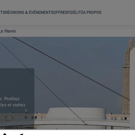
NTS
RÉUNIONS & ÉVÈNEMENTS
OFFRES
FIDÉLITÉ
A PROPOS
Le Havre
. Profitez
es et visitez