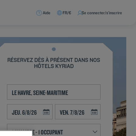
Aide
FR/€
Se connecter/s’inscrire
RÉSERVEZ DÈS À PRÉSENT DANS NOS
HÔTELS KYRIAD
Navigate forward to interact with the calendar and select a date. Press t
Navigate backward to interact with the calend