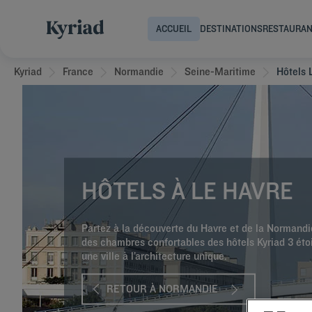
ACCUEIL
DESTINATIONS
RESTAURA
Kyriad
France
Normandie
Seine-Maritime
Hôtels 
HÔTELS À LE HAVRE
Partez à la découverte du Havre et de la Normandie
des chambres confortables des hôtels Kyriad 3 étoil
une ville à l’architecture unique.
RETOUR À NORMANDIE