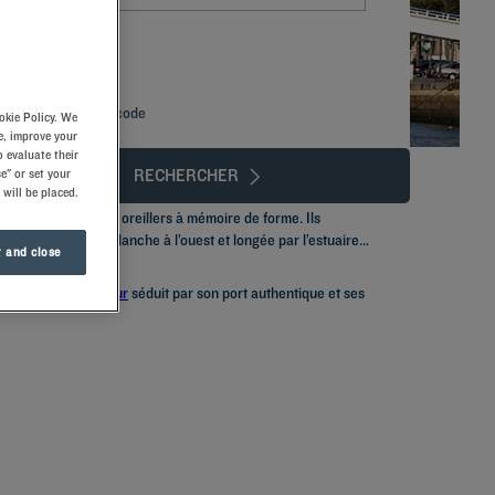
Ajouter un code
okie Policy. We
e, improve your
 evaluate their
RECHERCHER
e" or set your
 will be placed.
nfort grâce à nos oreillers à mémoire de forme. Ils
dé. Bordée par la Manche à l’ouest et longée par l’estuaire
 and close
n loin de là,
Honfleur
séduit par son port authentique et ses