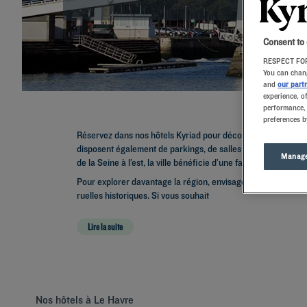
Consent to
RESPECT FOR
You can chang
and
our part
experience, o
performance, 
preferences b
Réservez dans nos hôtels Kyriad pour découvrir Le Havre. N
disposent également de parkings, de salles de réunions, et d
Manage
de la Seine à l’est, la ville bénéficie d’une façade maritime 
Pour explorer davantage la région, envisagez de visiter
Mont
ruelles historiques. Si vous souhait
Lire la suite
Nos hôtels à Le Havre