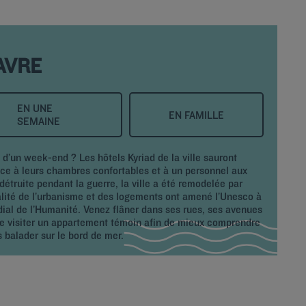
AVRE
EN UNE
EN FAMILLE
SEMAINE
d’un week-end ? Les hôtels Kyriad de la ville sauront
âce à leurs chambres confortables et à un personnel aux
détruite pendant la guerre, la ville a été remodelée par
ualité de l’urbanisme et des logements ont amené l’Unesco à
dial de l’Humanité. Venez flâner dans ses rues, ses avenues
ite visiter un appartement témoin afin de mieux comprendre
s balader sur le bord de mer.