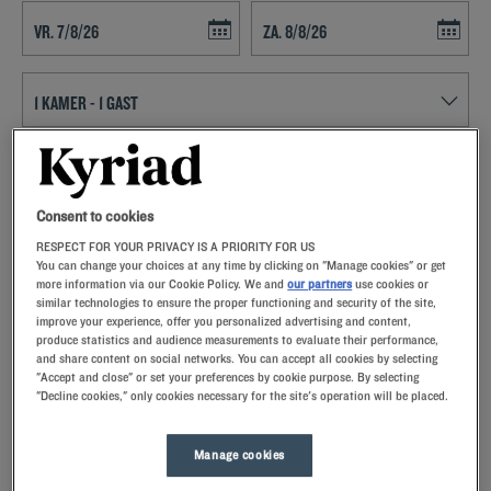
Navigate forward to interact with the calendar and select a date. Press t
Navigate backward to interact with th
ZOEK EEN HOTEL
Consent to cookies
Voeg kortingscode toe
RESPECT FOR YOUR PRIVACY IS A PRIORITY FOR US
You can change your choices at any time by clicking on "Manage cookies" or get
Sta eens stil bij Le Havre en bezoek de tweede stad van Frankrijk die
more information via our Cookie Policy. We and
our partners
use cookies or
een rijke geschiedenis heeft. Plan uw uitstappen vanuit uw Kyriad
similar technologies to ensure the proper functioning and security of the site,
hotel.
improve your experience, offer you personalized advertising and content,
produce statistics and audience measurements to evaluate their performance,
and share content on social networks. You can accept all cookies by selecting
"Accept and close" or set your preferences by cookie purpose. By selecting
"Decline cookies," only cookies necessary for the site's operation will be placed.
Onze hotels in Le Havre
Manage cookies
Verwen uzelf – probeer onze Kyriad-hotels in Le Havre
eens.Bij aankomst zullen onze medewerkers u met een