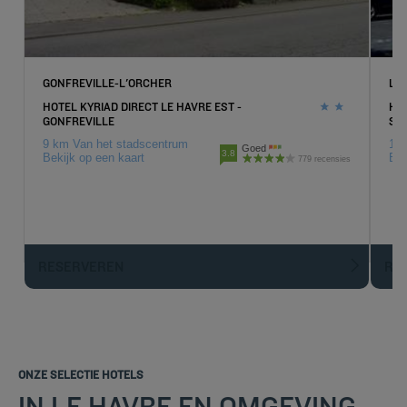
GONFREVILLE-L'ORCHER
LA 
HOTEL KYRIAD DIRECT LE HAVRE EST -
HOT
GONFREVILLE
SA
9 km Van het stadscentrum
14.
Goed
3.8
Bekijk op een kaart
Bek
779 recensies
RESERVEREN
R
ONZE SELECTIE HOTELS
IN LE HAVRE EN OMGEVING