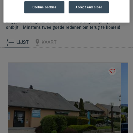
glimlach begroeten en verwelkomen met kleine maar attente
Decline cookies
Accept and close
gebaren.U zult het unieke comfort van onze kussens met
traagschuim ontdekken.En proef het Kyriad-verschil om de
dag goed te beginnen.Trakteer uzelf op yoghurtijs bij het
ontbijt… Minstens twee goede redenen om terug te komen!
LIJST
KAART