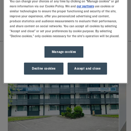
You can change your choices at any time by clicking on "Manage cookies" or get
gebaren.U zult het unieke comfort van onze kussens met
more information via our Cookie Policy. We and
our partners
use cookies or
traagschuim ontdekken.En proef het Kyriad-verschil om de
similar technologies to ensure the proper functioning and security of the site,
dag goed te beginnen.Trakteer uzelf op yoghurtijs bij het
improve your experience, offer you personalized advertising and content,
ontbijt… Minstens twee goede redenen om terug te komen!
produce statistics and audience measurements to evaluate their performance,
and share content on social networks. You can accept all cookies by selecting
"Accept and close" or set your preferences by cookie purpose. By selecting
LIJST
KAART
"Decline cookies," only cookies necessary for the site's operation will be placed.
Manage cookies
Decline cookies
Accept and close