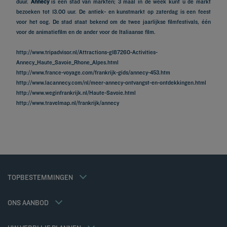
duur.
Annecy
is een stad van markten; 3 maal in de week kunt u de markt
bezoeken tot 13.00 uur. De antiek- en kunstmarkt op zaterdag is een feest
voor het oog. De stad staat bekend om de twee jaarlijkse filmfestivals, één
voor de animatiefilm en de ander voor de Italiaanse film.
http://www.tripadvisor.nl/Attractions-g187260-Activities-
Annecy_Haute_Savoie_Rhone_Alpes.html
http://www.france-voyage.com/frankrijk-gids/annecy-453.htm
http://www.lacannecy.com/nl/meer-annecy-ontvangst-en-ontdekkingen.html
http://www.weginfrankrijk.nl/Haute-Savoie.html
Hotels in Parijs
http://www.travelmap.nl/frankrijk/annecy
Hotels in Nice
Hotels in Lille
Hotels in Bordeaux
Hotels in Lyon
Hotels in Metz
Hotels in Dijon
Hotels in Reims
Lid tarief
TOPBESTEMMINGEN
Juridische kennisgeving
Hotels in Beaune
Oplossingen voor professionals
Beleid Inzake Persoonsgegevens
Hotels in Nancy
Gezinnen Aanbieding
Cookiebeleid
ONS AANBOD
Gastronomisch halfpension / driegangenmaaltijd
Flavours Instant Benefit Algemene bepalingen en gebruiksvoorwaarden
Weekend Aanbieding
Algemene voorwaarden voor de verkoop van diensten door
Mijn reservering