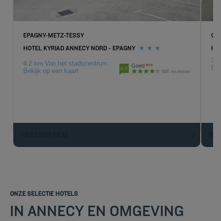
EPAGNY-METZ-TESSY
GA
HOTEL KYRIAD ANNECY NORD - EPAGNY
HO
32.
4.2 km Van het stadscentrum
Goed
Bek
4.0
Bekijk op een kaart
886 recensies
RESERVEREN
R
ONZE SELECTIE HOTELS
IN ANNECY EN OMGEVING