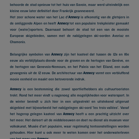
behoorde de stad opnieuw tot het huis van Savoie, maar werd uiteindelijk een
kleine eeuw later definitief door Frankrijk geannexeerd.
Het zeer schone water van het Lac d'
Annecy
is afkomstig van de gletsjers in
de omliggende Alpen en heeft
Annecy
tot een populaire trekpleister gemaakt
voor (water)sporters. Daarnaast behoort de stad tot een van de mooiste
Europese skigebieden, samen met de nabijgelegen ski-oorden Avoriaz en
Chamonix.
Belangrijke symbolen van
Annecy
zijn het kasteel dat tussen de 12e en 16e
eeuw als verblijfplaats diende voor de graven en de hertogen van Genève, en
de hertogen van Genevois-Nemours, en het Paleis van het Eiland, een oude
gevangenis uit de 12 eeuw. De architectuur van
Annecy
vormt een verbluffend
mooie eenheid en maakt een betoverende indruk.
Annecy
is een bestemming die zowel sportliefhebbers als cultuurtoeristen
trekt. Rond het meer vindt u nagenoeg alle mogelijkheden voor watersport. In
de winter bevindt u zich hier in een uitgestrekt en uitstekend uitgerust
skigebied met bijvoorbeeld het nabijgelegen ski-oord 'les trois vallées'. Vanaf
het hogerop gelegen kasteel van
Annecy
heeft u een prachtig uitzicht over
het meer. Het dateert uit de middeleeuwen en doet nu dienst als museum voor
volkskunst, Musée d'art populaire, waar regelmatig tentoonstellingen worden
gehouden. Hier kunt u ook meer te weten komen over het onderwaterleven
van het meer van
Annecy
.