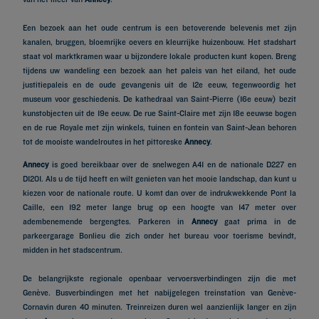
Een bezoek aan het oude centrum is een betoverende belevenis met zijn
kanalen, bruggen, bloemrijke oevers en kleurrijke huizenbouw. Het stadshart
staat vol marktkramen waar u bijzondere lokale producten kunt kopen. Breng
tijdens uw wandeling een bezoek aan het paleis van het eiland, het oude
justitiepaleis en de oude gevangenis uit de 12e eeuw, tegenwoordig het
museum voor geschiedenis. De kathedraal van Saint-Pierre (16e eeuw) bezit
kunstobjecten uit de 19e eeuw. De rue Saint-Claire met zijn 18e eeuwse bogen
en de rue Royale met zijn winkels, tuinen en fontein van Saint-Jean behoren
tot de mooiste wandelroutes in het pittoreske
Annecy
.
Annecy
is goed bereikbaar over de snelwegen A41 en de nationale D227 en
D1201. Als u de tijd heeft en wilt genieten van het mooie landschap, dan kunt u
kiezen voor de nationale route. U komt dan over de indrukwekkende Pont la
Caille, een 192 meter lange brug op een hoogte van 147 meter over
adembenemende bergengtes. Parkeren in
Annecy
gaat prima in de
parkeergarage Bonlieu die zich onder het bureau voor toerisme bevindt,
midden in het stadscentrum.
De belangrijkste regionale openbaar vervoersverbindingen zijn die met
Genève. Busverbindingen met het nabijgelegen treinstation van Genève-
Cornavin duren 40 minuten. Treinreizen duren wel aanzienlijk langer en zijn