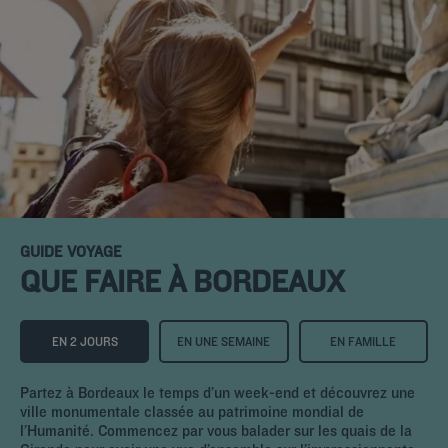
GUIDE VOYAGE
QUE FAIRE À BORDEAUX
EN 2 JOURS
EN UNE SEMAINE
EN FAMILLE
Partez à Bordeaux le temps d’un week-end et découvrez une
ville monumentale classée au patrimoine mondial de
l’Humanité. Commencez par vous balader sur les quais de la