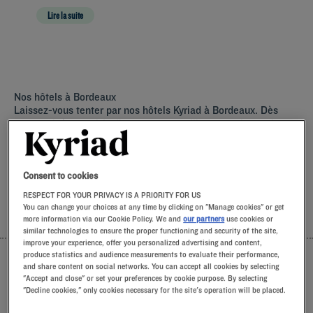
L'assurance de dormir dans une chambre cosy tout équipée.
Lire la suite
Une escale fluide portée par des équipes locales soucieuses
de parfaire votre séjour.
Un réveil gourmand aux saveurs régionales grâce aux canelés
artisanaux de notre buf
Nos hôtels à Bordeaux
Laissez-vous tenter par nos hôtels Kyriad à Bordeaux. Dès
votre arrivée, nos hôteliers vous accueillent avec le sourire et
de petites attentions. Vous découvrirez le confort unique de
notre oreiller à mémoire de forme. Et pour bien commencer la
journée, goûtez à la différence Kyriad et laissez-vous tenter
par la fraîcheur du Frozen Yogurt au petit-déjeuner… Au moins
Consent to cookies
deux bonnes raisons de revenir !
RESPECT FOR YOUR PRIVACY IS A PRIORITY FOR US
You can change your choices at any time by clicking on "Manage cookies" or get
more information via our Cookie Policy. We and
our partners
use cookies or
LISTE
CARTE
similar technologies to ensure the proper functioning and security of the site,
improve your experience, offer you personalized advertising and content,
produce statistics and audience measurements to evaluate their performance,
and share content on social networks. You can accept all cookies by selecting
"Accept and close" or set your preferences by cookie purpose. By selecting
"Decline cookies," only cookies necessary for the site's operation will be placed.