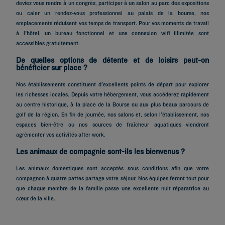
deviez vous rendre à un congrès, participer à un salon au parc des expositions
ou caler un rendez-vous professionnel au palais de la bourse, nos
emplacements réduisent vos temps de transport. Pour vos moments de travail
à l'hôtel, un bureau fonctionnel et une connexion wifi illimitée sont
accessibles gratuitement.
De quelles options de détente et de loisirs peut-on
bénéficier sur place ?
Nos établissements constituent d'excellents points de départ pour explorer
les richesses locales. Depuis votre hébergement, vous accéderez rapidement
au centre historique, à la place de la Bourse ou aux plus beaux parcours de
golf de la région. En fin de journée, nos salons et, selon l'établissement, nos
espaces bien-être ou nos sources de fraîcheur aquatiques viendront
agrémenter vos activités after work.
Les animaux de compagnie sont-ils les bienvenus ?
Hôtels à Paris
Les animaux domestiques sont acceptés sous conditions afin que votre
Hôtels à Marseille
compagnon à quatre pattes partage votre séjour. Nos équipes feront tout pour
que chaque membre de la famille passe une excellente nuit réparatrice au
Hôtels à Strasbourg
cœur de la ville.
Hôtels à Bordeaux
Hôtels à Toulouse
Hôtels à Nantes