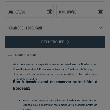
Navigate forward to interact with the calendar and select a date. Press t
Navigate backward to interact with th
RECHERCHER
Ajouter un code
Vous prévoyez un voyage d’affaires ou un week-end à Bordeaux, en
Nouvelle-Aquitaine ? Posez vos valises dans l’un de nos hôtels Kyriad
et découvrez le plaisir d’un pied-à-terre confortable et bien situé dans
la capitale girondine.
Bon à savoir avant de réserver votre hôtel à
Bordeaux
Kyriad vous propose des adresses idéalement réparties en
Gironde pour concrétiser facilement votre prochain projet de
voyage.