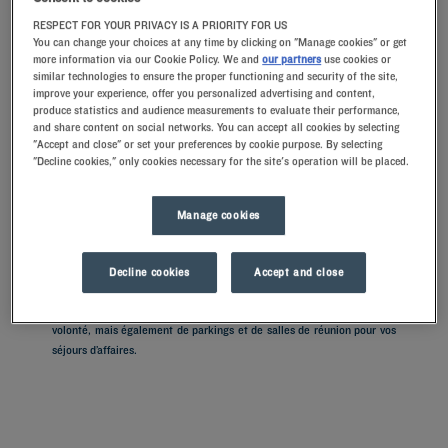
RESPECT FOR YOUR PRIVACY IS A PRIORITY FOR US
You can change your choices at any time by clicking on "Manage cookies" or get
more information via our Cookie Policy. We and
our partners
use cookies or
similar technologies to ensure the proper functioning and security of the site,
Navigate forward to interact with the calendar and select a date. Press t
Navigate backward to interact with th
improve your experience, offer you personalized advertising and content,
produce statistics and audience measurements to evaluate their performance,
and share content on social networks. You can accept all cookies by selecting
"Accept and close" or set your preferences by cookie purpose. By selecting
"Decline cookies," only cookies necessary for the site's operation will be placed.
RECHERCHER
Manage cookies
Ajouter un code
Découvrez Lampung en séjournant dans l'un de nos hôtels Kyriad. Les
chambres aménagées pour votre confort et dotées d’oreillers à
Decline cookies
Accept and close
mémoire de forme sont propices à une nuit reposante. Nos
établissements disposent d'un restaurant pour le petit-déjeuner à
volonté, mais également de parkings et de salles de réunion pour vos
séjours d’affaires.