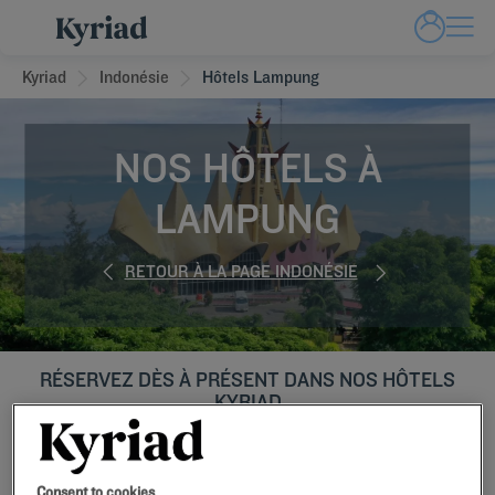
Kyriad
Indonésie
Hôtels Lampung
NOS HÔTELS À
LAMPUNG
RETOUR À LA PAGE INDONÉSIE
RÉSERVEZ DÈS À PRÉSENT DANS NOS HÔTELS
KYRIAD
Consent to cookies