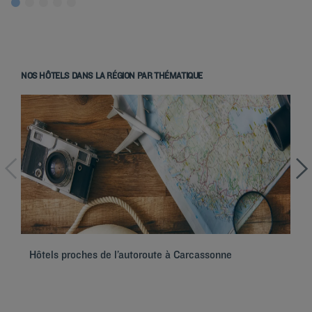
NOS HÔTELS DANS LA RÉGION PAR THÉMATIQUE
Hôtels à Paris
Hôtels à Marseille
Hôtels à Strasbourg
Hôtels à Bordeaux
Hôtels proches de l’autoroute à Carcassonne
Hô
Hôtels à Toulouse
Hôtels à Nantes
Hôtels à Montpellier
Hôtels à Lyon