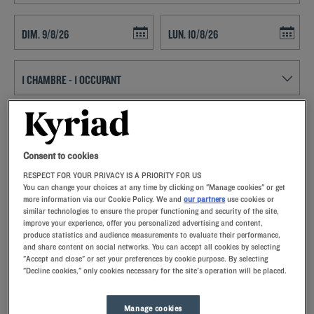
Navigate forward to interact with the calendar and select a date. Press t
Navigate backward to interact with th
RECHERCHER
Consent to cookies
Ajouter un code
RESPECT FOR YOUR PRIVACY IS A PRIORITY FOR US
Profitez du confort offert par un établissement Kyriad 3 étoiles durant
You can change your choices at any time by clicking on "Manage cookies" or get
vos vacances en famille ou votre escale professionnelle dans
more information via our Cookie Policy. We and
our partners
use cookies or
l’Hérault. Notre hôtel de Lunel vous propose des chambres modernes
similar technologies to ensure the proper functioning and security of the site,
improve your experience, offer you personalized advertising and content,
et confortables avec une télévision à écran plat, et une salle de bain
Le centre historique de Lunel vaut le détour ! La ville possède un joli
produce statistics and audience measurements to evaluate their performance,
privative équipée d’un sèche-cheveux. Notre petit déjeuner est
patrimoi
and share content on social networks. You can accept all cookies by selecting
proposé sous la forme d’un buffet à volonté. Grâce à notre piscine
"Accept and close" or set your preferences by cookie purpose. By selecting
extérieure et notre bar, détendez-vous durant votre séjour à Lunel. Le
"Decline cookies," only cookies necessary for the site's operation will be placed.
Lire la suite
soir, dégustez une cuisine méridionale préparée avec des produits
frais dans notre restaurant ou sur la terrasse. La plupart de nos
Manage cookies
établissements Kyriad disposent d’un parking privé, de salles de