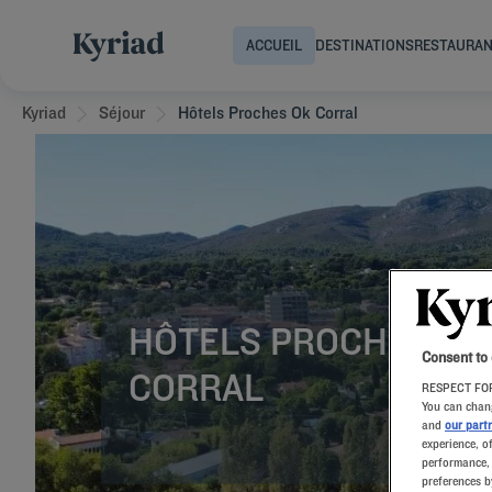
ACCUEIL
DESTINATIONS
RESTAURA
Kyriad
Séjour
Hôtels Proches Ok Corral
HÔTELS PROCHES D’
Consent to
CORRAL
RESPECT FOR
You can chang
and
our part
experience, o
performance, 
preferences b