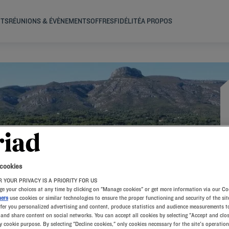
NTS
RÉUNIONS & ÉVÈNEMENTS
OFFRES
FIDÉLITÉ
A PROPOS
OK
 cookies
 YOUR PRIVACY IS A PRIORITY FOR US
e your choices at any time by clicking on "Manage cookies" or get more information via our Co
ners
use cookies or similar technologies to ensure the proper functioning and security of the sit
ffer you personalized advertising and content, produce statistics and audience measurements to
and share content on social networks. You can accept all cookies by selecting "Accept and clos
y cookie purpose. By selecting "Decline cookies," only cookies necessary for the site's operation