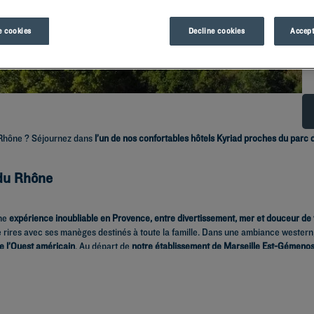
 cookies
Decline cookies
Accept
-Rhône ? Séjournez dans
l’un de nos confortables hôtels Kyriad proches du parc d
 du Rhône
une
expérience inoubliable en Provence, entre divertissement, mer et douceur de 
e rires avec ses manèges destinés à toute la famille. Dans une ambiance western,
de l’Ouest américain
. Au départ de
notre établissement de Marseille Est-Gémenos,