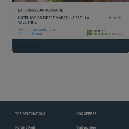
LA PENNE-SUR-HUVEAUNE
HÔTEL KYRIAD DIRECT MARSEILLE EST - LA
VALENTINE
14.6 km du centre-ville
Bien
3.9
Voir sur la carte
1008 avis
RÉSERVER
TOP DESTINATIONS
NOS OFFRES
Hôtels à Paris
Tarif membre