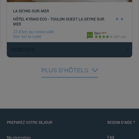
LA SEYNE-SUR-MER
HÔTEL KYRIAD ECO - TOULON OUEST LA SEYNE SUR
MER
22.4 km du centre-ville
Bien
4.0
Voir sur la carte
2257 avis
RÉSERVER
PLUS D’HÔTELS
PREPAREZ VOTRE SEJOUR
BESOIN D'AIDE ?
Ma réservation
FAQ