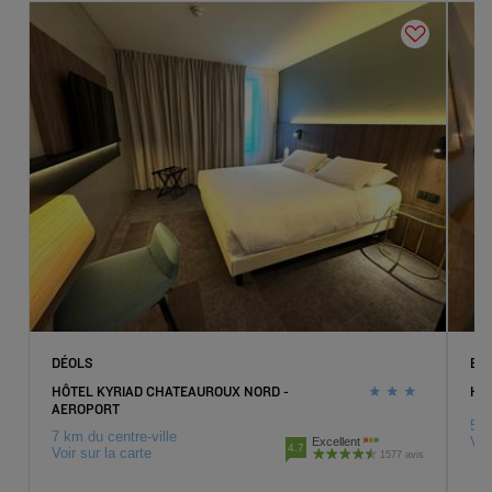
Hôtels
Saint-Pierre-des-Corps
Hôtels
Saran
Hôtels
Tours
Hôtels
Vierzon
DÉOLS
BO
HÔTEL KYRIAD CHATEAUROUX NORD -
HÔ
AEROPORT
5 k
7 km du centre-ville
Voi
Excellent
4.7
Voir sur la carte
1577 avis