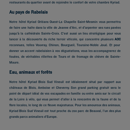
restaurants
du quartier avant de rejoindre le confort de votre chambre Kyriad.
Au pays de Rabelais
Notre hôtel
Kyriad Orléans Ouest-La Chapelle Saint-Mesmin
vous permettra
de faire une halte dans la ville de Jeanne d'Arc, et d'arpenter ses rues pavées
jusqu'à la cathédrale Sainte-Croix. C'est aussi un lieu stratégique pour vous
lancer à la découverte du riche
terroir viticole
, qui concentre plusieurs
AOC
reconnues, telles Vouvray, Chinon, Bourgueil, Touraine-Noble Joué. Et pour
donner un accent rabelaisien à vos
dégustations
, vous les accompagnerez de
fouées, de véritables rillettes de Tours et de fromage de chèvre de Sainte-
Maure.
Eau, animaux et forêts
Notre
hôtel Kyriad Blois Sud Vineuil
est idéalement situé par rapport aux
châteaux de Blois, Amboise et Cheverny
. Son grand
parking gratuit
sera le
point de départ idéal de vos escapades en famille ou entre amis sur le circuit
de la
Loire à vélo
, qui vous permet d'aller à la rencontre de la faune et de la
flore locales, le long de ce fleuve majestueux. Pour les amoureux des animaux,
Hôtels à Paris
Kyriad Blois Sud Vineuil est tout proche du zoo parc de Beauval, l'un des plus
Hôtels à Marseille
grands parcs animaliers d'Europe.
Hôtels à Strasbourg
Hôtels à Bordeaux