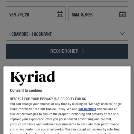
Navigate forward to interact with the calendar and select a date. Press t
Navigate backward to interact with th
RECHERCHER
Ajouter un code
Pour le petit déjeuner, votre
restaurant Kyriad
vous propose un
délicieux
buffet à volonté
, et pour le dîner, notre carte vous proposera
un étonnant voyage gustatif, entre les saveurs du terroir et la cuisine
Consent to cookies
inventive de la carte. Proche de la gare TGV et de l'A10,
l'hôtel Kyriad
Lire la suite
RESPECT FOR YOUR PRIVACY IS A PRIORITY FOR US
Saint-Pierre des Corps
, et
You can change your choices at any time by clicking on "Manage cookies" or get
more information via our Cookie Policy. We and
our partners
use cookies or
similar technologies to ensure the proper functioning and security of the site,
improve your experience, offer you personalized advertising and content,
produce statistics and audience measurements to evaluate their performance,
and share content on social networks. You can accept all cookies by selecting