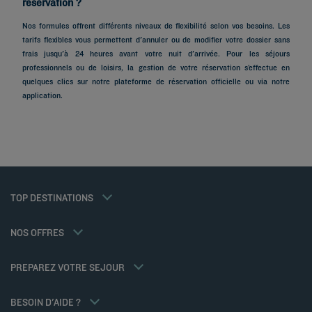
réservation ?
Nos formules offrent différents niveaux de flexibilité selon vos besoins. Les
tarifs flexibles vous permettent d'annuler ou de modifier votre dossier sans
Hôtels à Paris
frais jusqu'à 24 heures avant votre nuit d'arrivée. Pour les séjours
Hôtels à Marseille
professionnels ou de loisirs, la gestion de votre réservation s’effectue en
quelques clics sur notre plateforme de réservation officielle ou via notre
Hôtels à Strasbourg
application.
Hôtels à Bordeaux
Hôtels à Toulouse
Hôtels à Nantes
Hôtels à Montpellier
Hôtels à Lyon
Hôtels à La Rochelle
Mentions légales
Hôtels à Annecy
Tarif membre
TOP DESTINATIONS
Politique des données personnelles
Hôtels à Cabourg
Solutions pro
Politique d'utilisation des cookies
Ma réservation
Hôtels à Poitiers
Offre famille
Conditions générales d'utilisation Flavours Instant Benefit
Réunions et événements
NOS OFFRES
Offre demi-pension
Conditions générales de vente
Hôtels et Inspirations
Sportifs
Conditions générales d'utilisation
Kyriad Direct
PREPAREZ VOTRE SEJOUR
Politiques de taxes
Nos Standards de Développement Durable
Espace carrière
Politique animaux de compagnie
BESOIN D'AIDE ?
Louvre Hotels Group
FAQ