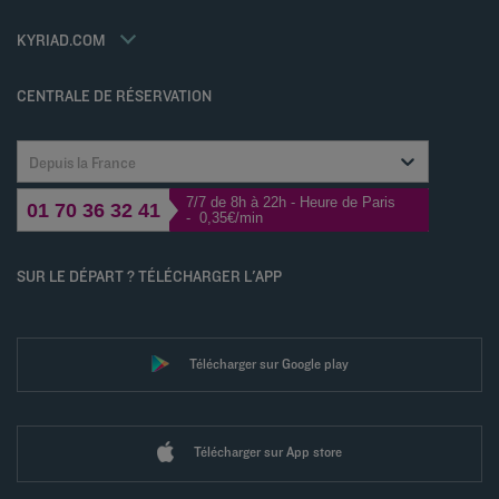
Jin Jiang International
Contactez-nous
Déclaration d'accessibilité
KYRIAD.COM
Gérer les cookies
CENTRALE DE RÉSERVATION
Depuis la France
7/7 de 8h à 22h - Heure de Paris
01 70 36 32 41
- 0,35€/min
SUR LE DÉPART ? TÉLÉCHARGER L'APP
Télécharger sur Google play
Télécharger sur App store