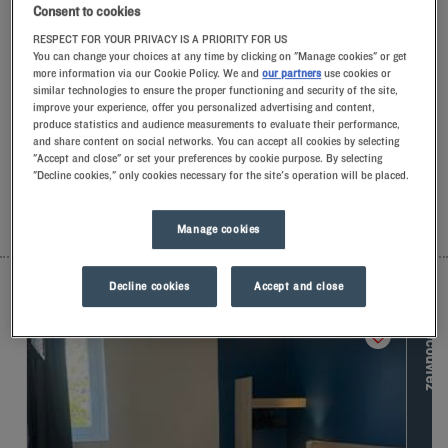
produits d’artisa
Consent to cookies
RESPECT FOR YOUR PRIVACY IS A PRIORITY FOR US
Nos hôtels à Chartres
You can change your choices at any time by clicking on "Manage cookies" or get
Laissez-vous tenter par nos hôtels Kyriad à Chartres. Dès
more information via our Cookie Policy. We and
our partners
use cookies or
votre arrivée, nos hôteliers vous accueillent avec le sourire et
similar technologies to ensure the proper functioning and security of the site,
improve your experience, offer you personalized advertising and content,
de petites attentions. Vous découvrirez le confort unique de
produce statistics and audience measurements to evaluate their performance,
notre oreiller à mémoire de forme. Et pour bien commencer la
and share content on social networks. You can accept all cookies by selecting
journée, goûtez à la différence Kyriad et laissez-vous tenter
"Accept and close" or set your preferences by cookie purpose. By selecting
par la fraîcheur du Frozen Yogurt au petit-déjeuner… Au moins
"Decline cookies," only cookies necessary for the site's operation will be placed.
deux bonnes raisons de revenir !
Manage cookies
LISTE
CARTE
Decline cookies
Accept and close
D
é
c
o
u
v
r
e
z
l
e
s
a
u
t
r
e
s
m
a
r
q
u
e
s
d
e
L
o
u
v
r
e
H
o
t
e
l
s
G
r
o
u