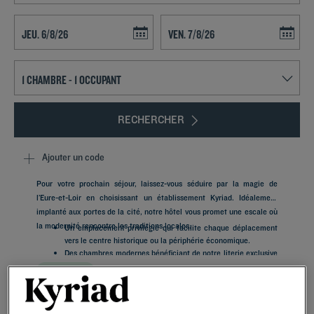
Navigate forward to interact with the calendar and select a date. Press t
Navigate backward to interact with th
RECHERCHER
Ajouter un code
Pour votre prochain séjour, laissez-vous séduire par la magie de
l’Eure-et-Loir en choisissant un établissement Kyriad. Idéalement
implanté aux portes de la cité, notre hôtel vous promet une escale où
la modernité rencontre les traditions locales.
Un emplacement privilégié qui facilite chaque déplacement
vers le centre historique ou la périphérie économique.
Des chambres modernes bénéficiant de notre literie exclusive
et de nos fameux oreillers à mémoire de forme.
Lire la suite
Un accueil chaleureux personnalisé par une équipe dévouée,
disponible dès votre arrivée à la réception.
Une offre gourmande authentique mettant à l'honneur des