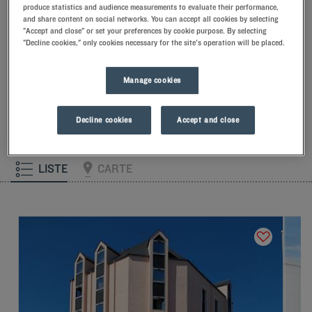
produce statistics and audience measurements to evaluate their performance,
and share content on social networks. You can accept all cookies by selecting
"Accept and close" or set your preferences by cookie purpose. By selecting
Nos hôtels à Nevers
"Decline cookies," only cookies necessary for the site's operation will be placed.
Laissez-vous tenter par nos hôtels Kyriad à Nevers. Dès votre
arrivée, nos hôteliers vous accueillent avec le sourire et de
petites attentions. Vous découvrirez le confort unique de notre
Manage cookies
oreiller à mémoire de forme. Et pour bien commencer la
journée, goûtez à la différence Kyriad et laissez-vous tenter
par la fraîcheur du Frozen Yogurt au petit-déjeuner… Au moins
Decline cookies
Accept and close
deux bonnes raisons de revenir !
LISTE
CARTE