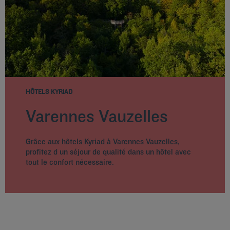
HÔTELS KYRIAD
Varennes Vauzelles
Grâce aux hôtels Kyriad à Varennes Vauzelles,
profitez d un séjour de qualité dans un hôtel avec
tout le confort nécessaire.