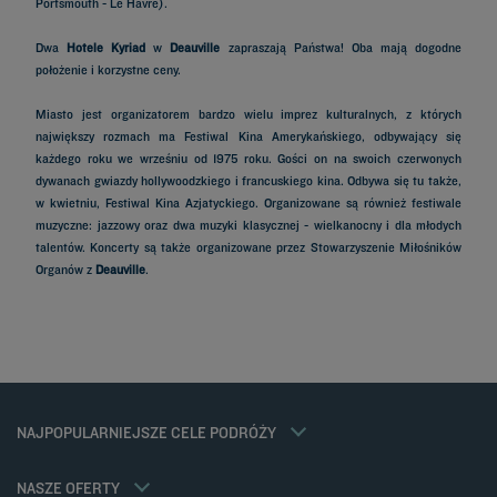
Portsmouth - Le Havre).
Dwa
Hotele Kyriad
w
Deauville
zapraszają Państwa! Oba mają dogodne
położenie i korzystne ceny.
Miasto jest organizatorem bardzo wielu imprez kulturalnych, z których
największy rozmach ma Festiwal Kina Amerykańskiego, odbywający się
każdego roku we wrześniu od 1975 roku. Gości on na swoich czerwonych
dywanach gwiazdy hollywoodzkiego i francuskiego kina. Odbywa się tu także,
w kwietniu, Festiwal Kina Azjatyckiego. Organizowane są również festiwale
muzyczne: jazzowy oraz dwa muzyki klasycznej - wielkanocny i dla młodych
talentów. Koncerty są także organizowane przez Stowarzyszenie Miłośników
Hotele w Paryz
Organów z
Deauville
.
Hotele w Strasburgu
Hotele w Nicei
Hotele w Bordeaux
Hotele w Cannes
Hotele w Casablanca
Hotele w Nantes
Hotele w Lyonie
Stawka członkowska
NAJPOPULARNIEJSZE CELE PODRÓŻY
Informacje prawne
Hotele w Belfort
Rozwiązania dla profesjonalistów
Ochrona Danych Osobowych
Hotele w Orange
Oferta na Rodziny
Polityka cookies
NASZE OFERTY