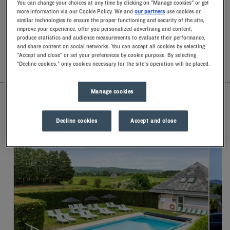
You can change your choices at any time by clicking on "Manage cookies" or get
gestami.Odkryjesz wyjątkowy komfort naszej poduszki z
more information via our Cookie Policy. We and
our partners
use cookies or
pianki z pamięcią kształtu.Aby dobrze rozpocząć dzień,
similar technologies to ensure the proper functioning and security of the site,
poczuj różnicę w Kyriad.Skosztuj chłodnego mrożonego
improve your experience, offer you personalized advertising and content,
jogurtu na śniadanie… Przynajmniej dwa dobre powody, aby
produce statistics and audience measurements to evaluate their performance,
wrócić!
and share content on social networks. You can accept all cookies by selecting
"Accept and close" or set your preferences by cookie purpose. By selecting
"Decline cookies," only cookies necessary for the site's operation will be placed.
LISTA
MAPA
Manage cookies
Decline cookies
Accept and close