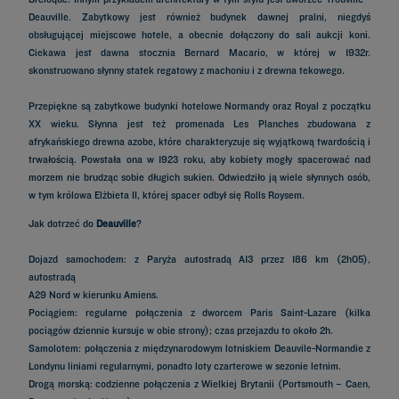
Deauville. Zabytkowy jest również budynek dawnej pralni, niegdyś
obsługującej miejscowe hotele, a obecnie dołączony do sali aukcji koni.
Ciekawa jest dawna stocznia Bernard Macario, w której w 1932r.
skonstruowano słynny statek regatowy z machoniu i z drewna tekowego.
Przepiękne są zabytkowe budynki hotelowe Normandy oraz Royal z początku
XX wieku. Słynna jest też promenada Les Planches zbudowana z
afrykańskiego drewna azobe, które charakteryzuje się wyjątkową twardością i
trwałością. Powstała ona w 1923 roku, aby kobiety mogły spacerować nad
morzem nie brudząc sobie długich sukien. Odwiedziło ją wiele słynnych osób,
w tym królowa Elżbieta II, której spacer odbył się Rolls Roysem.
Jak dotrzeć do
Deauville
?
Dojazd samochodem: z Paryża autostradą A13 przez 186 km (2h05),
autostradą
A29 Nord w kierunku Amiens.
Pociągiem: regularne połączenia z dworcem Paris Saint-Lazare (kilka
pociągów dziennie kursuje w obie strony); czas przejazdu to około 2h.
Samolotem: połączenia z międzynarodowym lotniskiem Deauvile-Normandie z
Londynu liniami regularnymi, ponadto loty czarterowe w sezonie letnim.
Drogą morską: codzienne połączenia z Wielkiej Brytanii (Portsmouth – Caen,