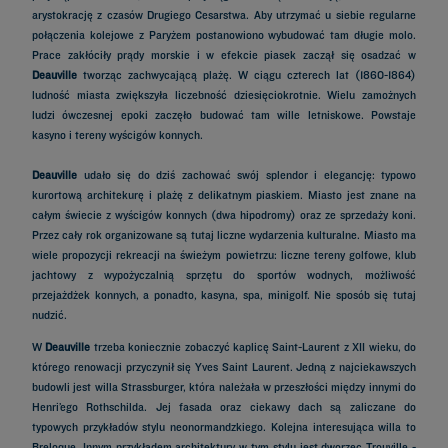
arystokrację z czasów Drugiego Cesarstwa. Aby utrzymać u siebie regularne
połączenia kolejowe z Paryżem postanowiono wybudować tam długie molo.
Prace zakłóciły prądy morskie i w efekcie piasek zaczął się osadzać w
Deauville
tworząc zachwycającą plażę. W ciągu czterech lat (1860-1864)
ludność miasta zwiększyła liczebność dziesięciokrotnie. Wielu zamożnych
ludzi ówczesnej epoki zaczęło budować tam wille letniskowe. Powstaje
kasyno i tereny wyścigów konnych.
Deauville
udało się do dziś zachować swój splendor i elegancję: typowo
kurortową architekurę i plażę z delikatnym piaskiem. Miasto jest znane na
całym świecie z wyścigów konnych (dwa hipodromy) oraz ze sprzedaży koni.
Przez cały rok organizowane są tutaj liczne wydarzenia kulturalne. Miasto ma
wiele propozycji rekreacji na świeżym powietrzu: liczne tereny golfowe, klub
jachtowy z wypożyczalnią sprzętu do sportów wodnych, możliwość
przejażdżek konnych, a ponadto, kasyna, spa, minigolf. Nie sposób się tutaj
nudzić.
W
Deauville
trzeba koniecznie zobaczyć kaplicę Saint-Laurent z XII wieku, do
którego renowacji przyczynił się Yves Saint Laurent. Jedną z najciekawszych
budowli jest willa Strassburger, która należała w przeszłości między innymi do
Henri’ego Rothschilda. Jej fasada oraz ciekawy dach są zaliczane do
typowych przykładów stylu neonormandzkiego. Kolejna interesująca willa to
Breloque. Innym przykładem architektury w tym stylu jest dworzec Trouville -