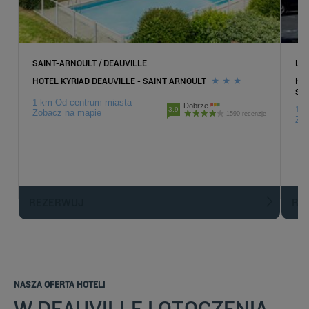
SAINT-ARNOULT / DEAUVILLE
LA 
HOTEL KYRIAD DEAUVILLE - SAINT ARNOULT
HOT
SA
1 km Od centrum miasta
Dobrze
14.
3.9
Zobacz na mapie
1590 recenzje
Zob
REZERWUJ
R
NASZA OFERTA HOTELI
W DEAUVILLE I OTOCZENIA