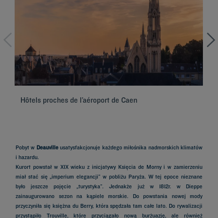
Hôtels proches de l’aéroport de Caen
Hô
Pobyt w
Deauville
usatysfakcjonuje każdego miłośnika nadmorskich klimatów
i hazardu.
Kurort powstał w XIX wieku z inicjatywy Księcia de Morny i w zamierzeniu
miał stać się „imperium elegancji” w pobliżu Paryża. W tej epoce nieznane
było jeszcze pojęcie „turystyka”. Jednakże już w 1812r. w Dieppe
zainaugurowano sezon na kąpiele morskie. Do powstania nowej mody
przyczyniła się księżna du Berry, która spędzała tam całe lato. Do rywalizacji
przystąpiło Trouville, które przyciągało nową burżuazję, ale również