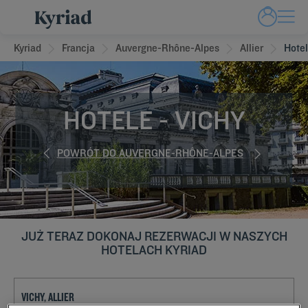
Kyriad
Francja
Auvergne-Rhône-Alpes
Allier
Hotel
HOTELE - VICHY
POWRÓT DO AUVERGNE-RHÔNE-ALPES
JUŻ TERAZ DOKONAJ REZERWACJI W NASZYCH
HOTELACH KYRIAD