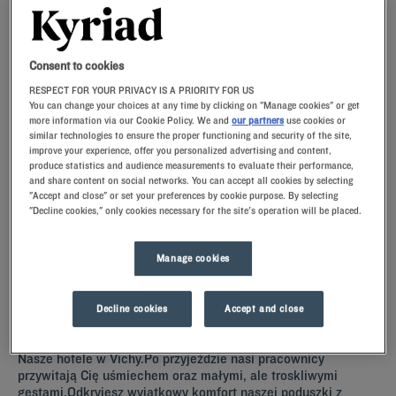
Consent to cookies
Navigate forward to interact with the calendar and select a date. Press t
Navigate backward to interact with th
RESPECT FOR YOUR PRIVACY IS A PRIORITY FOR US
You can change your choices at any time by clicking on "Manage cookies" or get
more information via our Cookie Policy. We and
our partners
use cookies or
similar technologies to ensure the proper functioning and security of the site,
ZNAJDŹ HOTEL
improve your experience, offer you personalized advertising and content,
produce statistics and audience measurements to evaluate their performance,
and share content on social networks. You can accept all cookies by selecting
"Accept and close" or set your preferences by cookie purpose. By selecting
Dodaj specjalny kod
"Decline cookies," only cookies necessary for the site's operation will be placed.
VPlanują Państwo pobyt w Vichy i poszukują hotelu? Kyriad oferuje
komfortowe pokoje i dobrą kuchnię w najlepszej cenie!
Manage cookies
Decline cookies
Accept and close
Nasze hotele - Vichy
Nasze hotele w Vichy.Po przyjeździe nasi pracownicy
przywitają Cię uśmiechem oraz małymi, ale troskliwymi
gestami.Odkryjesz wyjątkowy komfort naszej poduszki z