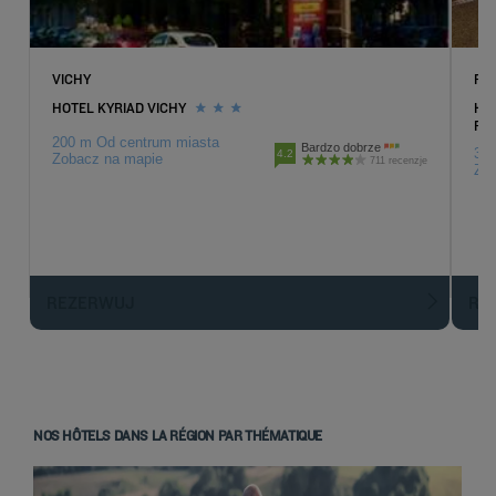
VICHY
RI
HOTEL KYRIAD VICHY
HO
RI
200 m Od centrum miasta
Bardzo dobrze
33.
4.2
Zobacz na mapie
711 recenzje
Zob
REZERWUJ
R
NOS HÔTELS DANS LA RÉGION PAR THÉMATIQUE