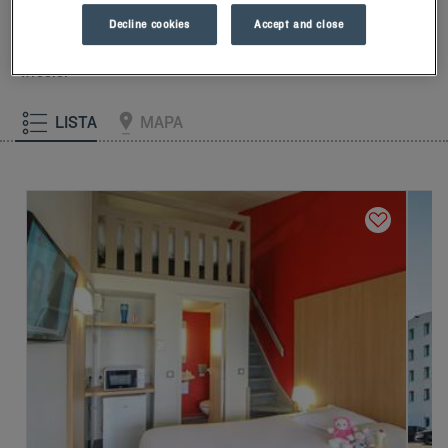
pianki z pamięcią kształtu.Aby dobrze rozpocząć dzień,
Decline cookies
Accept and close
poczuj różnicę w Kyriad.Skosztuj chłodnego mrożonego
jogurtu na śniadanie… Przynajmniej dwa dobre powody, aby
wrócić!
LISTA
MAPA