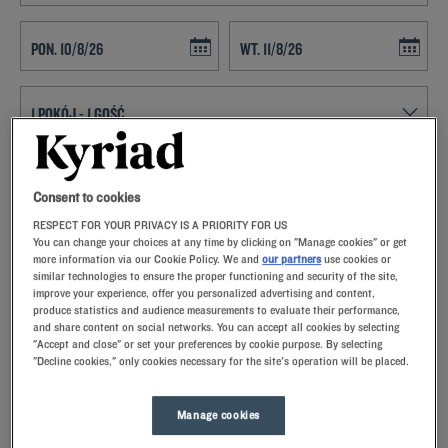
Navigate forward to interact with the calendar and select a date. Press t
Navigate backward to interact with th
ZNAJDŹ HOTEL
Consent to cookies
Dodaj specjalny kod
RESPECT FOR YOUR PRIVACY IS A PRIORITY FOR US
You can change your choices at any time by clicking on "Manage cookies" or get
VPlanują Państwo pobyt w Poitiers i poszukują hotelu? Kyriad oferuje
more information via our Cookie Policy. We and
our partners
use cookies or
komfortowe pokoje i dobrą kuchnię w najlepszej cenie!
similar technologies to ensure the proper functioning and security of the site,
improve your experience, offer you personalized advertising and content,
produce statistics and audience measurements to evaluate their performance,
and share content on social networks. You can accept all cookies by selecting
"Accept and close" or set your preferences by cookie purpose. By selecting
"Decline cookies," only cookies necessary for the site's operation will be placed.
Nasze hotele - Poitiers
Nasze hotele w Poitiers.Po przyjeździe nasi pracownicy
Manage cookies
przywitają Cię uśmiechem oraz małymi, ale troskliwymi
gestami.Odkryjesz wyjątkowy komfort naszej poduszki z