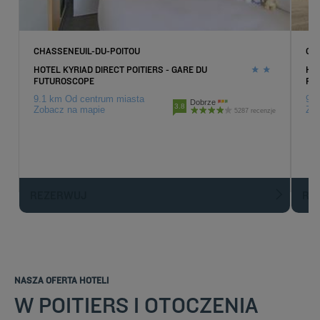
CHASSENEUIL-DU-POITOU
CH
HOTEL KYRIAD DIRECT POITIERS - GARE DU
HOT
FUTUROSCOPE
FU
9.1 km Od centrum miasta
9.6
Dobrze
3.8
Zobacz na mapie
Zob
5287 recenzje
REZERWUJ
R
NASZA OFERTA HOTELI
W POITIERS I OTOCZENIA