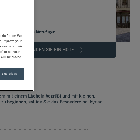
Spezialcode hinzufügen
okie Policy. We
e, improve your
 evaluate their
FINDEN SIE EIN HOTEL
e" or set your
 will be placed.
 and close
ern mit einem Lächeln begrüßt und mit kleinen,
u beginnen, sollten Sie das Besondere bei Kyriad