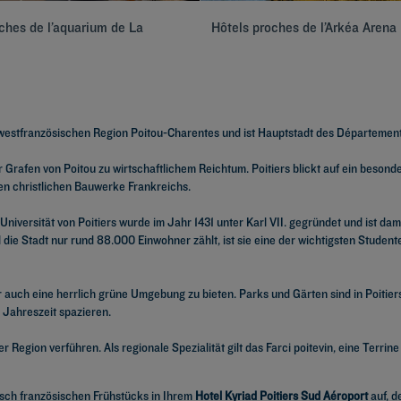
ches de l’aquarium de La
Hôtels proches de l’Arkéa Arena
er westfranzösischen Region Poitou-Charentes und ist Hauptstadt des Départemen
 Grafen von Poitou zu wirtschaftlichem Reichtum. Poitiers blickt auf ein besonder
ten christlichen Bauwerke Frankreichs.
 Universität von Poitiers wurde im Jahr 1431 unter Karl VII. gegründet und ist dam
l die Stadt nur rund 88.000 Einwohner zählt, ist sie eine der wichtigsten Studen
r auch eine herrlich grüne Umgebung zu bieten. Parks und Gärten sind in Poitier
 Jahreszeit spazieren.
 Region verführen. Als regionale Spezialität gilt das Farci poitevin, eine Terri
pisch französischen Frühstücks in Ihrem
Hotel Kyriad Poitiers Sud Aéroport
auf, d