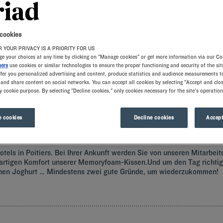
 cookies
 YOUR PRIVACY IS A PRIORITY FOR US
e your choices at any time by clicking on "Manage cookies" or get more information via our Co
ners
use cookies or similar technologies to ensure the proper functioning and security of the sit
ffer you personalized advertising and content, produce statistics and audience measurements to
and share content on social networks. You can accept all cookies by selecting "Accept and clos
artieren Sie sich im komfortablen Kyriad Hotel ein. Wir freuen uns auf Sie.
y cookie purpose. By selecting "Decline cookies," only cookies necessary for the site's operation
 cookies
Decline cookies
Accept
els in Poitiers. Bei Ihrer Ankunft werden Sie von unseren Mitarbeit
tigen Komfort unserer Memoryfoam-Kissen.Und um den Tag richtig z
renen Joghurt … Mindestens zwei gute Gründe, um wiederzukommen!