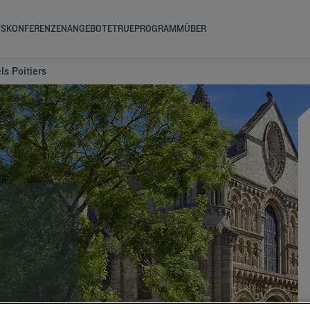
TS
KONFERENZEN
ANGEBOTE
TRUEPROGRAMM
ÜBER
ls Poitiers