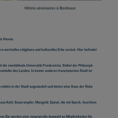
Hôtels séminaires à Bordeaux
Hôtels 
ts Vienne.
s wertvolles religiöses und kulturelles Erbe zurück: Hier befindet
it die zweitälteste Universität Frankreichs. Selbst der Philosoph
tenstädte des Landes. In keiner anderen französischen Stadt ist
s mitten in der Stadt angesiedelt und bieten eine Oase der Ruhe
ne aus Kohl, Sauerampfer, Mangold, Spinat, die mit Speck, feuchtem
enn Sie werden eine riesengroße Auswahl an Möglichkeiten für