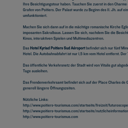
Ihre Besichtigungstour haben. Tauchen Sie zuerst in den Charme
Grafen von Poitiers. Der Palast wurde zu Beginn des 11. Jh. auf 
umfunktioniert.
Machen Sie sich dann auf in die mächtige romanische Kirche Egli
imposanten Sakralbaus. Lassen Sie sich, nachdem Sie die Besichti
Kinos, interaktiven Spielen und Multimediazentren.
Das
Hotel Kyriad Poitiers Sud Aéroport
befindet sich nur fünf Min
Hotel. Die Autobahnabfahrt ist nur 1,5 km vom Hotel entfernt. Der
Das öffentliche Verkehrsnetz der Stadt wird von Vitalis gut abge
Tage ausleihen.
Das Frendenverkehrsamt befindet sich auf der Place Charles de Ga
generell längere Öffnungszeiten.
Nützliche Links:
http://www.poitiers-tourismus.com/startseite/freizeit/futuroscop
http://www.poitiers-tourismus.com/startseite/nutzlicheinformati
http://www.poitiers-tourismus.com