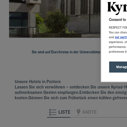
Consent to
RESPECT FOR
You can chang
and
our part
experience, o
performance, 
Sie sind auf Durchreise in der Universitätsstadt Poitiers? Qu
preferences b
Manage
Unsere Hotels in Poitiers
Lassen Sie sich verwöhnen – entdecken Sie unsere Kyriad-Hot
aufmerksamen Gesten empfangen.Entdecken Sie den einzigar
kosten.Gönnen Sie sich zum Frühstück einen kühlen gefro
LISTE
KARTE