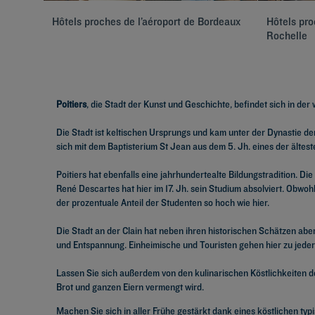
Hôtels proches de l’aéroport de Bordeaux
Hôtels pro
Rochelle
Poitiers
, die Stadt der Kunst und Geschichte, befindet sich in d
Die Stadt ist keltischen Ursprungs und kam unter der Dynastie der
sich mit dem Baptisterium St Jean aus dem 5. Jh. eines der ältes
Poitiers hat ebenfalls eine jahrhundertealte Bildungstradition. Die
René Descartes hat hier im 17. Jh. sein Studium absolviert. Obwoh
der prozentuale Anteil der Studenten so hoch wie hier.
Die Stadt an der Clain hat neben ihren historischen Schätzen abe
und Entspannung. Einheimische und Touristen gehen hier zu jeder
Lassen Sie sich außerdem von den kulinarischen Köstlichkeiten der
Brot und ganzen Eiern vermengt wird.
Machen Sie sich in aller Frühe gestärkt dank eines köstlichen ty