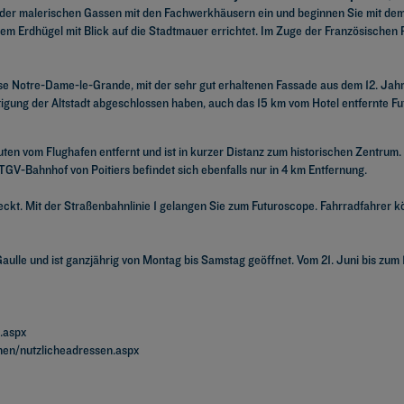
 der malerischen Gassen mit den Fachwerkhäusern ein und beginnen Sie mit dem
einem Erdhügel mit Blick auf die Stadtmauer errichtet. Im Zuge der Französisch
se Notre-Dame-le-Grande, mit der sehr gut erhaltenen Fassade aus dem 12. Jah
gung der Altstadt abgeschlossen haben, auch das 15 km vom Hotel entfernte Futu
uten vom Flughafen entfernt und ist in kurzer Distanz zum historischen Zentrum.
 TGV-Bahnhof von Poitiers befindet sich ebenfalls nur in 4 km Entfernung.
deckt. Mit der Straßenbahnlinie 1 gelangen Sie zum Futuroscope. Fahrradfahrer k
ulle und ist ganzjährig von Montag bis Samstag geöffnet. Vom 21. Juni bis zum 
e.aspx
onen/nutzlicheadressen.aspx