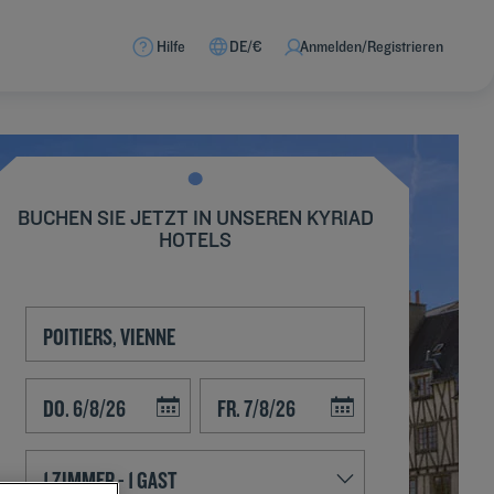
Hilfe
DE/€
Anmelden/Registrieren
BUCHEN SIE JETZT IN UNSEREN KYRIAD
HOTELS
Navigate forward to interact with the calendar and select a date. Press t
Navigate backward to interact with the calend