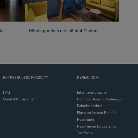
at
Hôtels proches de l’hôpital Cochin
Hôtels 
Créteil
POTRZEBUJESZ POMOCY?
KYRIAD.COM
FAQ
Informacje prawne
Skontaktuj się z nami
Ochrona Danych Osobowych
Polityka cookies
Flavours Instant Benefit
Regulamin
Regulaminu korzystania
Tax Policy