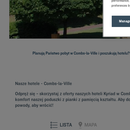
performance, 
preferences b
Manage
Planują Państwo pobyt w Combs-la-Ville i poszukują hotelu?
Nasze hotele - Combs-la-Ville
Odpręż się − skorzystaj z oferty naszych hoteli Kyriad w Co
komfort naszej poduszki z pianki z pamięcią kształtu. Aby 
powody, aby wrócić!
LISTA
MAPA