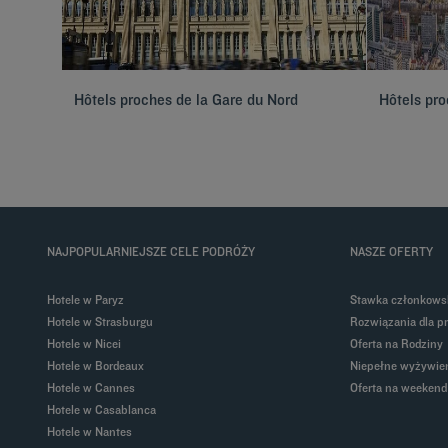
Hôtels proches de la Gare du Nord
Hôtels pro
NAJPOPULARNIEJSZE CELE PODRÓŻY
NASZE OFERTY
Hotele w Paryz
Stawka członkows
Hotele w Strasburgu
Rozwiązania dla p
Hotele w Nicei
Oferta na Rodziny
Hotele w Bordeaux
Niepełne wyżywien
Hotele w Cannes
Oferta na weekend
Hotele w Casablanca
Hotele w Nantes