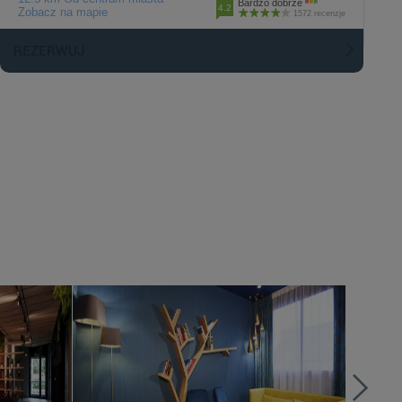
Bardzo dobrze
4.2
Zobacz na mapie
1572 recenzje
REZERWUJ