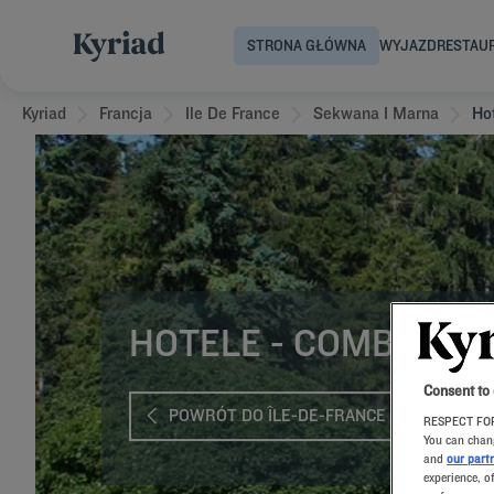
STRONA GŁÓWNA
WYJAZD
RESTAU
Kyriad
Francja
Ile De France
Sekwana I Marna
Ho
HOTELE - COMBS-LA-
Consent to
POWRÓT DO ÎLE-DE-FRANCE
RESPECT FOR
You can chang
and
our part
experience, o