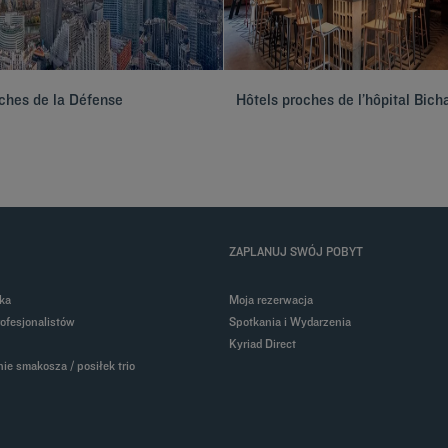
ches de la Défense
Hôtels proches de l’hôpital Bich
ZAPLANUJ SWÓJ POBYT
ka
Moja rezerwacja
rofesjonalistów
Spotkania i Wydarzenia
Kyriad Direct
ie smakosza / posiłek trio