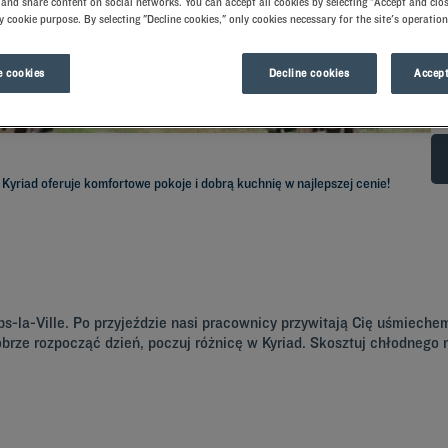
and share content on social networks. You can accept all cookies by selecting "Accept and clos
y cookie purpose. By selecting "Decline cookies," only cookies necessary for the site's operation
 cookies
Decline cookies
Accept
 Kyriad oferuje komfortowe pokoje i dobrą kuchnię w najlepszej cenie!
mbs-la-Ville. Po przyjeździe nasi pracownicy przywitają Cię uśmiech
dobrze rozpocząć dzień, poczuj różnicę w Kyriad. Skosztuj chłodneg