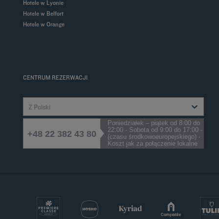
Hotele w Lyonie
Hotele w Belfort
Hotele w Orange
CENTRUM REZERWACJI
Z Polski
Poniedziałek – piątek od 8:00 do
22:00 - Sobota od 9:00 do 17:00 -
+48 22 382 43 80
(czasu środkowoeuropejskiego) -
Koszt jak za połączenie lokalne