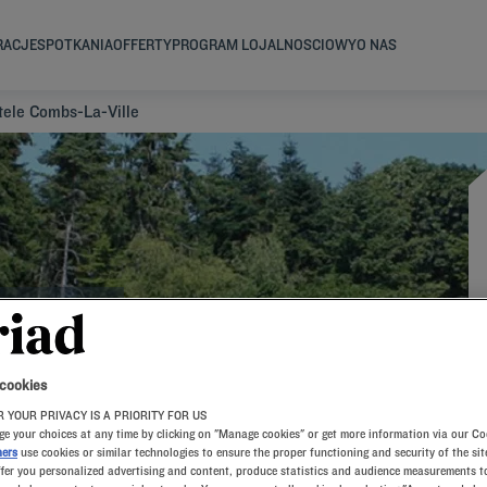
RACJE
SPOTKANIA
OFFERTY
PROGRAM LOJALNOSCIOWY
O NAS
tele Combs-La-Ville
VILLE
 cookies
 YOUR PRIVACY IS A PRIORITY FOR US
e your choices at any time by clicking on "Manage cookies" or get more information via our Co
ners
use cookies or similar technologies to ensure the proper functioning and security of the sit
ffer you personalized advertising and content, produce statistics and audience measurements to