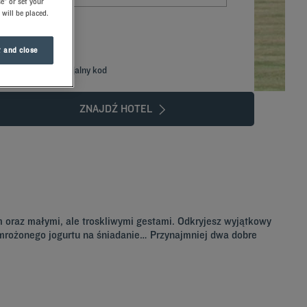
e" or set your
 will be placed.
 and close
Dodaj specjalny kod
ZNAJDŹ HOTEL
em oraz małymi, ale troskliwymi gestami. Odkryjesz wyjątkowy
o mrożonego jogurtu na śniadanie… Przynajmniej dwa dobre