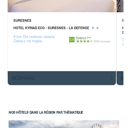
SURESNES
BE
HOTEL KYRIAD ECO - SURESNES - LA DEFENSE
HOT
DÉ
9 km Od centrum miasta
Dobrze
10.
3.8
Zobacz na mapie
2933 recenzje
Zob
REZERWUJ
R
NOS HÔTELS DANS LA RÉGION PAR THÉMATIQUE