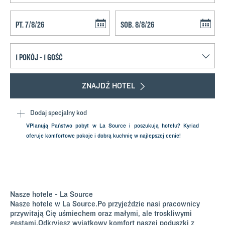
Navigate forward to interact with the calendar and select a date. Press t
Navigate backward to interact with th
ZNAJDŹ HOTEL
Dodaj specjalny kod
VPlanują Państwo pobyt w La Source i poszukują hotelu? Kyriad
oferuje komfortowe pokoje i dobrą kuchnię w najlepszej cenie!
Nasze hotele - La Source
Nasze hotele w La Source.Po przyjeździe nasi pracownicy
przywitają Cię uśmiechem oraz małymi, ale troskliwymi
gestami.Odkryjesz wyjątkowy komfort naszej poduszki z