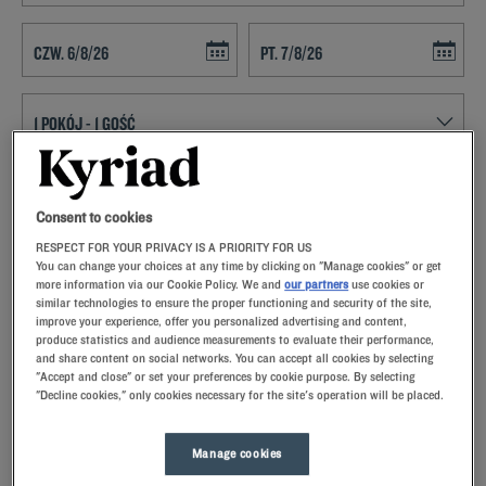
Navigate forward to interact with the calendar and select a date. Press t
Navigate backward to interact with th
ZNAJDŹ HOTEL
Consent to cookies
Dodaj specjalny kod
RESPECT FOR YOUR PRIVACY IS A PRIORITY FOR US
You can change your choices at any time by clicking on "Manage cookies" or get
VPlanują Państwo pobyt w Illzach i poszukują hotelu? Kyriad oferuje
more information via our Cookie Policy. We and
our partners
use cookies or
komfortowe pokoje i dobrą kuchnię w najlepszej cenie!
similar technologies to ensure the proper functioning and security of the site,
improve your experience, offer you personalized advertising and content,
produce statistics and audience measurements to evaluate their performance,
and share content on social networks. You can accept all cookies by selecting
"Accept and close" or set your preferences by cookie purpose. By selecting
"Decline cookies," only cookies necessary for the site's operation will be placed.
Nasze hotele - Illzach
Nasze hotele w Illzach.Po przyjeździe nasi pracownicy
Manage cookies
przywitają Cię uśmiechem oraz małymi, ale troskliwymi
gestami.Odkryjesz wyjątkowy komfort naszej poduszki z