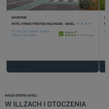
SAUSHEIM
LU
HOTEL KYRIAD PRESTIGE MULHOUSE - BASEL
HO
3.1 km Od centrum miasta
4.9
Dobrze
3.8
Zobacz na mapie
Zob
3507 recenzje
REZERWUJ
R
NASZA OFERTA HOTELI
W ILLZACH I OTOCZENIA