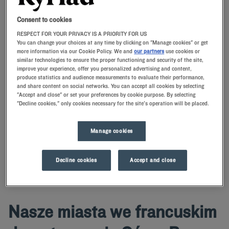
Consent to cookies
RESPECT FOR YOUR PRIVACY IS A PRIORITY FOR US
Navigate forward to interact with the calendar and select a date. Press t
Navigate backward to interact with th
You can change your choices at any time by clicking on "Manage cookies" or get
more information via our Cookie Policy. We and
our partners
use cookies or
similar technologies to ensure the proper functioning and security of the site,
improve your experience, offer you personalized advertising and content,
produce statistics and audience measurements to evaluate their performance,
and share content on social networks. You can accept all cookies by selecting
ZNAJDŹ HOTEL
"Accept and close" or set your preferences by cookie purpose. By selecting
"Decline cookies," only cookies necessary for the site's operation will be placed.
Dodaj specjalny kod
Zarezerwuj pokój w hotelu Kyriad w Górny Ren i skorzystaj z naszych
Manage cookies
usług i udogodnień. Życzymy miłego pobytu w jednym z naszych
hoteli.
Decline cookies
Accept and close
Nasze miasta we francuskim