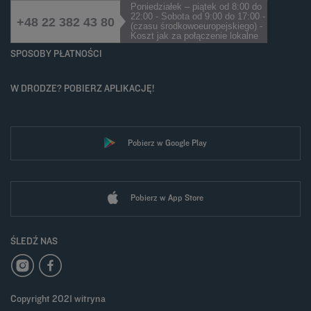
Poniedziałek – piątek od 8:00 do
22:00 - Sobota od 9:00 do 17:00 -
+48 22 382 43 80
(czasu środkowoeuropejskiego) -
Koszt jak za połączenie lokalne
SPOSOBY PŁATNOŚCI
W DRODZE? POBIERZ APLIKACJĘ!
Pobierz w Google Play
Pobierz w App Store
ŚLEDŹ NAS
Copyright 2021 witryna