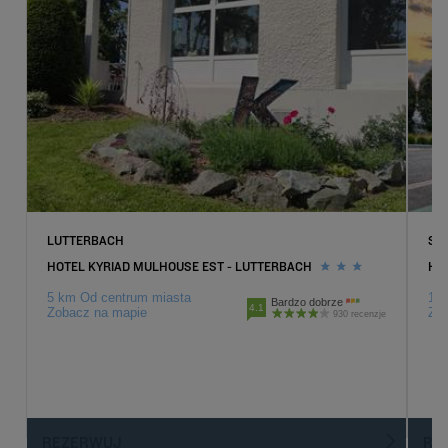
LUTTERBACH
SA
HOTEL KYRIAD MULHOUSE EST - LUTTERBACH
HO
5 km Od centrum miasta
1 k
Bardzo dobrze
4.1
Zobacz na mapie
Zob
930 recenzje
Hotele w Paryz
Hotele w Strasburgu
REZERWUJ
R
Hotele w Nicei