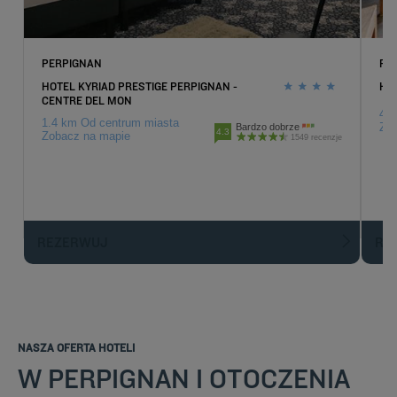
PERPIGNAN
PE
HOTEL KYRIAD PRESTIGE PERPIGNAN -
HO
CENTRE DEL MON
4.1
1.4 km Od centrum miasta
Zob
Bardzo dobrze
4.3
Zobacz na mapie
1549 recenzje
REZERWUJ
R
NASZA OFERTA HOTELI
W PERPIGNAN I OTOCZENIA