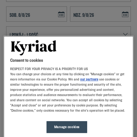
Navigate forward to interact with the calendar and select a date. Press t
Navigate backward to interact with th
ZNAJDŹ HOTEL
Consent to cookies
Dodaj specjalny kod
RESPECT FOR YOUR PRIVACY IS A PRIORITY FOR US
You can change your choices at any time by clicking on "Manage cookies" or get
VPlanują Państwo pobyt w Perpignan i poszukują hotelu? Kyriad
more information via our Cookie Policy. We and
our partners
use cookies or
oferuje komfortowe pokoje i dobrą kuchnię w najlepszej cenie!
similar technologies to ensure the proper functioning and security of the site,
improve your experience, offer you personalized advertising and content,
produce statistics and audience measurements to evaluate their performance,
and share content on social networks. You can accept all cookies by selecting
"Accept and close" or set your preferences by cookie purpose. By selecting
"Decline cookies," only cookies necessary for the site's operation will be placed.
Nasze hotele - Perpignan
Nasze hotele w Perpignan.Po przyjeździe nasi pracownicy
Manage cookies
przywitają Cię uśmiechem oraz małymi, ale troskliwymi
gestami.Odkryjesz wyjątkowy komfort naszej poduszki z