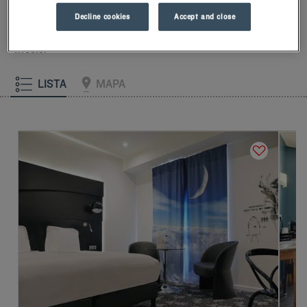
pianki z pamięcią kształtu.Aby dobrze rozpocząć dzień,
Decline cookies
Accept and close
poczuj różnicę w Kyriad.Skosztuj chłodnego mrożonego
jogurtu na śniadanie… Przynajmniej dwa dobre powody, aby
wrócić!
LISTA
MAPA