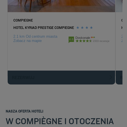
COMPIEGNE
CRE
HOTEL KYRIAD PRESTIGE COMPIEGNE
HOT
2.1 km Od centrum miasta
22.
Doskonale
4.6
Zobacz na mapie
Zob
2333 recenzje
REZERWUJ
R
NASZA OFERTA HOTELI
W COMPIÈGNE I OTOCZENIA