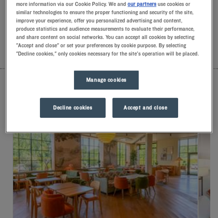
more information via our Cookie Policy. We and
our partners
use cookies or
pianki z pamięcią kształtu.Aby dobrze rozpocząć dzień,
similar technologies to ensure the proper functioning and security of the site,
poczuj różnicę w Kyriad.Skosztuj chłodnego mrożonego
improve your experience, offer you personalized advertising and content,
jogurtu na śniadanie… Przynajmniej dwa dobre powody, aby
produce statistics and audience measurements to evaluate their performance,
wrócić!
and share content on social networks. You can accept all cookies by selecting
"Accept and close" or set your preferences by cookie purpose. By selecting
"Decline cookies," only cookies necessary for the site's operation will be placed.
LISTA
MAPA
Manage cookies
ODNOWIONY HOTEL
Decline cookies
Accept and close