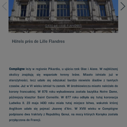
Hôtels près de Lille Flandres
Hô
Compiègne
leży w regionie Pikardia, u ujścia rzek Oise i Aisne. W najbliższej
okolicy znajdują się wspaniałe tereny leśne. Miasto istniało już w
starożytności, lecz udało się odszukać bardzo niewiele śladów z tamtych
czasów. Już w VI wieku istniał tu zamek. W średniowieczu miasto należało do
korony francuskiej. W 876 roku wybudowana została bazylika Notre Dame,
późniejszy klasztor Saint Corneille. W 877 roku odbyła się tutaj koronacja
Ludwika II. 23 maja 1430 roku miała tutaj miejsce bitwa, wskutek której
Anglikom udało się pojmać Joannę d'Arc. W XVIII wieku w Compiègne
podpisano dwa traktaty z Republiką Genui, na mocy których Korsyka została
przyłączona do Francji.