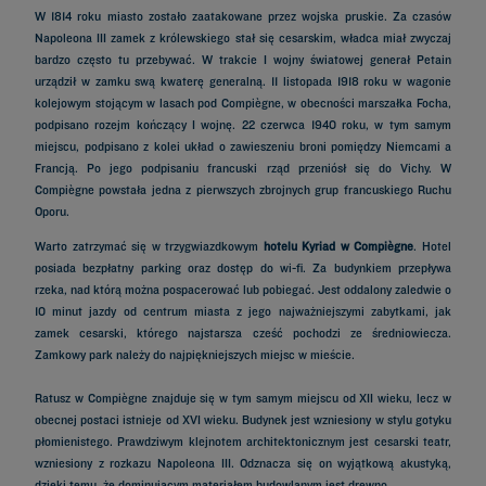
W 1814 roku miasto zostało zaatakowane przez wojska pruskie. Za czasów
Napoleona III zamek z królewskiego stał się cesarskim, władca miał zwyczaj
bardzo często tu przebywać. W trakcie I wojny światowej generał Petain
urządził w zamku swą kwaterę generalną. 11 listopada 1918 roku w wagonie
kolejowym stojącym w lasach pod Compiègne, w obecności marszałka Focha,
podpisano rozejm kończący I wojnę. 22 czerwca 1940 roku, w tym samym
miejscu, podpisano z kolei układ o zawieszeniu broni pomiędzy Niemcami a
Francją. Po jego podpisaniu francuski rząd przeniósł się do Vichy. W
Compiègne powstała jedna z pierwszych zbrojnych grup francuskiego Ruchu
Oporu.
Warto zatrzymać się w trzygwiazdkowym
hotelu Kyriad w Compiègne
. Hotel
posiada bezpłatny parking oraz dostęp do wi-fi. Za budynkiem przepływa
rzeka, nad którą można pospacerować lub pobiegać. Jest oddalony zaledwie o
10 minut jazdy od centrum miasta z jego najważniejszymi zabytkami, jak
zamek cesarski, którego najstarsza cześć pochodzi ze średniowiecza.
Zamkowy park należy do najpiękniejszych miejsc w mieście.
Ratusz w Compiègne znajduje się w tym samym miejscu od XII wieku, lecz w
obecnej postaci istnieje od XVI wieku. Budynek jest wzniesiony w stylu gotyku
płomienistego. Prawdziwym klejnotem architektonicznym jest cesarski teatr,
wzniesiony z rozkazu Napoleona III. Odznacza się on wyjątkową akustyką,
dzięki temu, że dominującym materiałem budowlanym jest drewno.