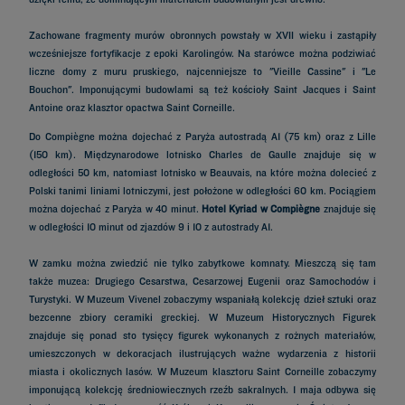
Zachowane fragmenty murów obronnych powstały w XVII wieku i zastąpiły
wcześniejsze fortyfikacje z epoki Karolingów. Na starówce można podziwiać
liczne domy z muru pruskiego, najcenniejsze to "Vieille Cassine" i "Le
Bouchon". Imponującymi budowlami są też kościoły Saint Jacques i Saint
Antoine oraz klasztor opactwa Saint Corneille.
Do Compiègne można dojechać z Paryża autostradą A1 (75 km) oraz z Lille
(150 km). Międzynarodowe lotnisko Charles de Gaulle znajduje się w
odległości 50 km, natomiast lotnisko w Beauvais, na które można dolecieć z
Polski tanimi liniami lotniczymi, jest położone w odległości 60 km. Pociągiem
można dojechać z Paryża w 40 minut.
Hotel Kyriad w Compiègne
znajduje się
w odległości 10 minut od zjazdów 9 i 10 z autostrady A1.
W zamku można zwiedzić nie tylko zabytkowe komnaty. Mieszczą się tam
także muzea: Drugiego Cesarstwa, Cesarzowej Eugenii oraz Samochodów i
Turystyki. W Muzeum Vivenel zobaczymy wspaniałą kolekcję dzieł sztuki oraz
bezcenne zbiory ceramiki greckiej. W Muzeum Historycznych Figurek
znajduje się ponad sto tysięcy figurek wykonanych z rożnych materiałów,
umieszczonych w dekoracjach ilustrujących ważne wydarzenia z historii
miasta i okolicznych lasów. W Muzeum klasztoru Saint Corneille zobaczymy
imponującą kolekcję średniowiecznych rzeźb sakralnych. 1 maja odbywa się