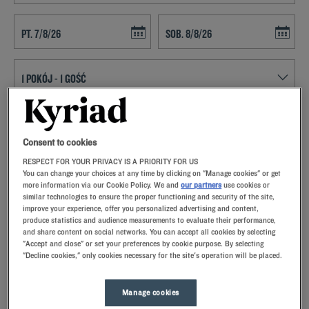
Navigate forward to interact with the calendar and select a date. Press t
Navigate backward to interact with th
ZNAJDŹ HOTEL
Consent to cookies
Dodaj specjalny kod
RESPECT FOR YOUR PRIVACY IS A PRIORITY FOR US
VPlanują Państwo pobyt w Boncourt Le Bois i poszukują hotelu?
You can change your choices at any time by clicking on "Manage cookies" or get
more information via our Cookie Policy. We and
our partners
use cookies or
Kyriad oferuje komfortowe pokoje i dobrą kuchnię w najlepszej cenie!
similar technologies to ensure the proper functioning and security of the site,
improve your experience, offer you personalized advertising and content,
produce statistics and audience measurements to evaluate their performance,
and share content on social networks. You can accept all cookies by selecting
"Accept and close" or set your preferences by cookie purpose. By selecting
"Decline cookies," only cookies necessary for the site's operation will be placed.
Nasze hotele - Boncourt Le Bois
Nasze hotele w Boncourt Le Bois.Po przyjeździe nasi
pracownicy przywitają Cię uśmiechem oraz małymi, ale
Manage cookies
troskliwymi gestami.Odkryjesz wyjątkowy komfort naszej