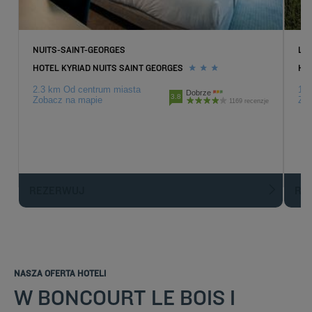
NUITS-SAINT-GEORGES
LO
HOTEL KYRIAD NUITS SAINT GEORGES
HOT
2.3 km Od centrum miasta
15.
Dobrze
3.8
Zobacz na mapie
Zob
1169 recenzje
REZERWUJ
R
NASZA OFERTA HOTELI
W BONCOURT LE BOIS I