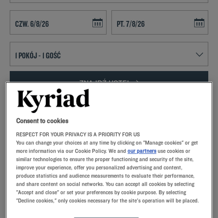
Navigate forward to interact with the calendar and select a date. Press t
Navigate backward to interact with th
ZNAJDŹ HOTEL
Dodaj specjalny kod
Consent to cookies
Zatrzymaj się w Hotelu Kyriad w Argenteuil i korzystaj ze wszystkich
zalet Paryża za rozsądną cenę!
RESPECT FOR YOUR PRIVACY IS A PRIORITY FOR US
You can change your choices at any time by clicking on "Manage cookies" or get
more information via our Cookie Policy. We and
our partners
use cookies or
similar technologies to ensure the proper functioning and security of the site,
improve your experience, offer you personalized advertising and content,
produce statistics and audience measurements to evaluate their performance,
and share content on social networks. You can accept all cookies by selecting
"Accept and close" or set your preferences by cookie purpose. By selecting
"Decline cookies," only cookies necessary for the site's operation will be placed.
NASZA OFERTA HOTELI