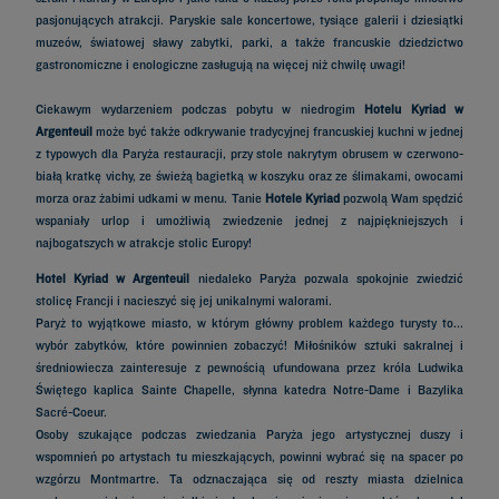
pasjonujących atrakcji. Paryskie sale koncertowe, tysiące galerii i dziesiątki
muzeów, światowej sławy zabytki, parki, a także francuskie dziedzictwo
gastronomiczne i enologiczne zasługują na więcej niż chwilę uwagi!
Ciekawym wydarzeniem podczas pobytu w niedrogim
Hotelu Kyriad w
Argenteuil
może być także odkrywanie tradycyjnej francuskiej kuchni w jednej
z typowych dla Paryża restauracji, przy stole nakrytym obrusem w czerwono-
białą kratkę vichy, ze świeżą bagietką w koszyku oraz ze ślimakami, owocami
morza oraz żabimi udkami w menu. Tanie
Hotele Kyriad
pozwolą Wam spędzić
wspaniały urlop i umożliwią zwiedzenie jednej z najpiękniejszych i
najbogatszych w atrakcje stolic Europy!
Hotel Kyriad w Argenteuil
niedaleko Paryża pozwala spokojnie zwiedzić
stolicę Francji i nacieszyć się jej unikalnymi walorami.
Paryż to wyjątkowe miasto, w którym główny problem każdego turysty to...
wybór zabytków, które powinnien zobaczyć! Miłośników sztuki sakralnej i
średniowiecza zainteresuje z pewnością ufundowana przez króla Ludwika
Świętego kaplica Sainte Chapelle, słynna katedra Notre-Dame i Bazylika
Sacré-Coeur.
Osoby szukające podczas zwiedzania Paryża jego artystycznej duszy i
wspomnień po artystach tu mieszkających, powinni wybrać się na spacer po
wzgórzu Montmartre. Ta odznaczająca się od reszty miasta dzielnica