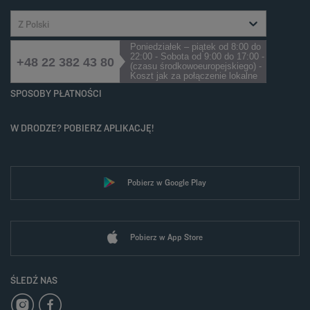
Z Polski
Poniedziałek – piątek od 8:00 do
22:00 - Sobota od 9:00 do 17:00 -
+48 22 382 43 80
(czasu środkowoeuropejskiego) -
Koszt jak za połączenie lokalne
SPOSOBY PŁATNOŚCI
W DRODZE? POBIERZ APLIKACJĘ!
Pobierz w Google Play
Pobierz w App Store
ŚLEDŹ NAS