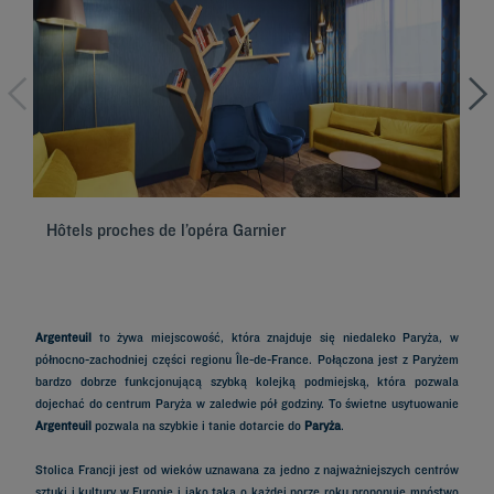
Hôtels proches de l’opéra Garnier
Hô
Argenteuil
to żywa miejscowość, która znajduje się niedaleko Paryża, w
północno-zachodniej części regionu Île-de-France. Połączona jest z Paryżem
bardzo dobrze funkcjonującą szybką kolejką podmiejską, która pozwala
dojechać do centrum Paryża w zaledwie pół godziny. To świetne usytuowanie
Argenteuil
pozwala na szybkie i tanie dotarcie do
Paryża
.
Stolica Francji jest od wieków uznawana za jedno z najważniejszych centrów
sztuki i kultury w Europie i jako taka o każdej porze roku proponuje mnóstwo