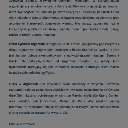
zachwyca zielenią, niewielkimi domkami, winnicami, w których nadal
organizuje się winobranie oraz kabaretami. Ciekawą propozycją na wieczór
może być wyjście do ulubionego przez Georges'a Brassensa kabaretu Lapin
Agile niedaleko winnic Montmartru, w którym organizowane są wieczory przy
akordeonie i trunkach domowego wyrobu. Nie należy zapomnieć też o
klasycznych punktach zwiedzania miasta, takich jak Wieża Eiffela, Luwr,
Musée d'Orsay i Centre Pomidou.
Hotel Kyriad w Argenteuil
w regionie Ile-de-France, pół godziny pod Paryżem i
dzięki regularnym połączeniom lotniczym z Roissy-Charles de Gaulle i z Orly
jest bardzo dobrze skomunikowany z najważniejszymi miastami Europy i
Polski. Na północny-zachód od Argenteuil znajduje się młody, lecz
dynamicznie rozwijący się port lotniczy w Beauvais, z którego także można
bezpośrednio dolecieć do Polski.
Hotel w
Argenteuil
jest doskonale skomunikowany z Paryżem. Jeżdżąca
regularnie kolejka podmiejska dojeżdża w kwadrans bezpośrednio do Dworca
Gare Saint Lazare, położonego w centrum Paryża, niedaleko Opery Garnier
oraz paryskiej sali koncertowej Casino de Paris. Aby uzyskać więcej
informacji o transporcie miejskim i podmiejskim Paryża, warto skonsultować
stronę paryskiego transportu: www.ratp.fr.
Pobliskie lotniska: