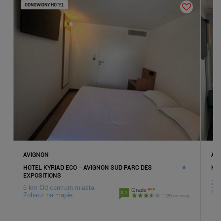
ODNOWIONY HOTEL
Hotele
Marsylia
Hotele
Martigues
Hotele
Menton
Hotele
Nicea
Hotele
Orange
Hotele
Saint Isidore
Hotele
Saint Raphaël
Hotele
Toulon
AVIGNON
AR
HOTEL KYRIAD ECO – AVIGNON SUD PARC DES
HOT
EXPOSITIONS
2 k
6 km Od centrum miasta
Zob
Grade
3.3
Zobacz na mapie
1228 recenzje