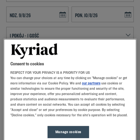
Navigate forward to interact with the calendar and select a date. Press t
Navigate backward to interact with th
ZNAJDŹ HOTEL
Consent to cookies
Dodaj specjalny kod
RESPECT FOR YOUR PRIVACY IS A PRIORITY FOR US
You can change your choices at any time by clicking on "Manage cookies" or get
Zarezerwuj pokój w hotelu Kyriad w Prowancja-Alpy-Wybrzeze i
more information via our Cookie Policy. We and
our partners
use cookies or
skorzystaj z naszych usług i udogodnień Ciesz się pobytem w jednym z
similar technologies to ensure the proper functioning and security of the site,
naszych hoteli i poznaj wybrany region
improve your experience, offer you personalized advertising and content,
produce statistics and audience measurements to evaluate their performance,
and share content on social networks. You can accept all cookies by selecting
"Accept and close" or set your preferences by cookie purpose. By selecting
"Decline cookies," only cookies necessary for the site's operation will be placed.
Nasze miasta w: Prowancja-
Manage cookies