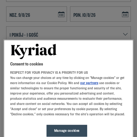
Navigate forward to interact with the calendar and select a date. Press t
Navigate backward to interact with th
ZNAJDŹ HOTEL
Consent to cookies
Dodaj specjalny kod
RESPECT FOR YOUR PRIVACY IS A PRIORITY FOR US
VPlanują Państwo pobyt w Saint Emilion i poszukują hotelu? Kyriad
You can change your choices at any time by clicking on "Manage cookies" or get
oferuje komfortowe pokoje i dobrą kuchnię w najlepszej cenie!
more information via our Cookie Policy. We and
our partners
use cookies or
similar technologies to ensure the proper functioning and security of the site,
improve your experience, offer you personalized advertising and content,
produce statistics and audience measurements to evaluate their performance,
and share content on social networks. You can accept all cookies by selecting
"Accept and close" or set your preferences by cookie purpose. By selecting
"Decline cookies," only cookies necessary for the site's operation will be placed.
Nasze hotele - Saint Emilion
Nasze hotele w Saint Emilion.Po przyjeździe nasi pracownicy
przywitają Cię uśmiechem oraz małymi, ale troskliwymi
Manage cookies
gestami.Odkryjesz wyjątkowy komfort naszej poduszki z