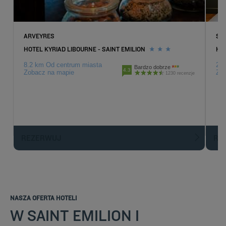
ARVEYRES
SAI
HOTEL KYRIAD LIBOURNE - SAINT EMILION
HO
8.2 km Od centrum miasta
25.
Bardzo dobrze
4.3
Zobacz na mapie
Zob
1230 recenzje
REZERWUJ
R
NASZA OFERTA HOTELI
W SAINT EMILION I