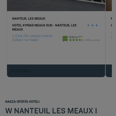
NANTEUIL LES MEAUX
ME
HOTEL KYRIAD MEAUX SUD - NANTEUIL LES
HO
MEAUX
3.2
1.4 km Od centrum miasta
Zob
Dobrze
3.9
Zobacz na mapie
1006 recenzje
REZERWUJ
R
NASZA OFERTA HOTELI
W NANTEUIL LES MEAUX I