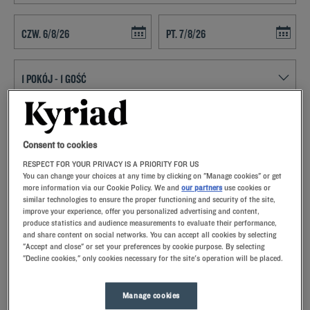
Navigate forward to interact with the calendar and select a date. Press t
Navigate backward to interact with th
ZNAJDŹ HOTEL
Consent to cookies
Dodaj specjalny kod
RESPECT FOR YOUR PRIVACY IS A PRIORITY FOR US
VPlanują Państwo pobyt w Nanteuil Les Meaux i poszukują hotelu?
You can change your choices at any time by clicking on "Manage cookies" or get
Kyriad oferuje komfortowe pokoje i dobrą kuchnię w najlepszej cenie!
more information via our Cookie Policy. We and
our partners
use cookies or
similar technologies to ensure the proper functioning and security of the site,
improve your experience, offer you personalized advertising and content,
produce statistics and audience measurements to evaluate their performance,
and share content on social networks. You can accept all cookies by selecting
"Accept and close" or set your preferences by cookie purpose. By selecting
"Decline cookies," only cookies necessary for the site's operation will be placed.
Nasze hotele - Nanteuil Les Meaux
Nasze hotele w Nanteuil Les Meaux.Po przyjeździe nasi
pracownicy przywitają Cię uśmiechem oraz małymi, ale
Manage cookies
troskliwymi gestami.Odkryjesz wyjątkowy komfort naszej