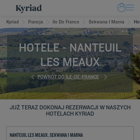
Kyriad
Francja
Ile De France
Sekwana I Marna
Ho
HOTELE - NANTEUIL
LES MEAUX
POWRÓT DO ÎLE-DE-FRANCE
JUŻ TERAZ DOKONAJ REZERWACJI W NASZYCH
HOTELACH KYRIAD