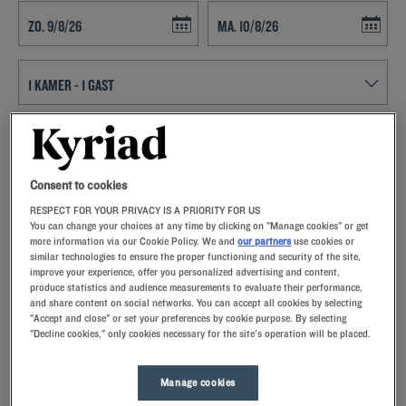
Navigate forward to interact with the calendar and select a date. Press t
Navigate backward to interact with th
ZOEK EEN HOTEL
Voeg kortingscode toe
Consent to cookies
RESPECT FOR YOUR PRIVACY IS A PRIORITY FOR US
Sta eens stil bij Nanteuil Les Meaux en bezoek de tweede stad van
You can change your choices at any time by clicking on "Manage cookies" or get
more information via our Cookie Policy. We and
our partners
use cookies or
Frankrijk die een rijke geschiedenis heeft. Plan uw uitstappen vanuit
similar technologies to ensure the proper functioning and security of the site,
uw Kyriad hotel.
improve your experience, offer you personalized advertising and content,
produce statistics and audience measurements to evaluate their performance,
and share content on social networks. You can accept all cookies by selecting
"Accept and close" or set your preferences by cookie purpose. By selecting
"Decline cookies," only cookies necessary for the site's operation will be placed.
Onze hotels in Nanteuil Les Meaux
Manage cookies
Verwen uzelf – probeer onze Kyriad-hotels in Nanteuil Les
Meaux eens.Bij aankomst zullen onze medewerkers u met een