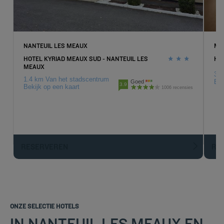
NANTEUIL LES MEAUX
ME
HOTEL KYRIAD MEAUX SUD - NANTEUIL LES
HO
MEAUX
3.2
1.4 km Van het stadscentrum
Bek
Goed
3.9
Bekijk op een kaart
1006 recensies
RESERVEREN
R
ONZE SELECTIE HOTELS
IN NANTEUIL LES MEAUX EN