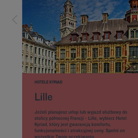
HOTELE KYRIAD
Lille
Jeżeli planujesz urlop lub wyjazd służbowy do
stolicy północnej Francji - Lille, wybierz Hotel
Kyriad, który jest gwarancją komfortu,
funkcjonalności i atrakcyjnej ceny. Spełni on
wszystkie Twoje oczekiwania.