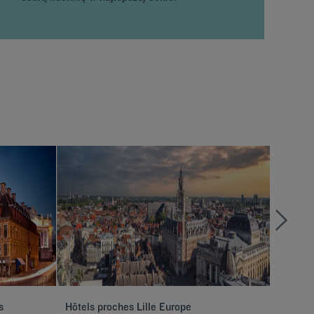
s
Hôtels proches Lille Europe
Hôtels 