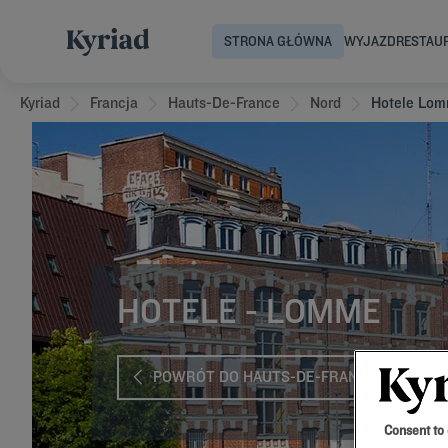
STRONA GŁÓWNA
WYJAZD
RESTAU
Kyriad
Francja
Hauts-De-France
Nord
Hotele Lo
HOTELE - LOMME
POWRÓT DO HAUTS-DE-FRANCE
Consent to