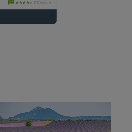
4.2
4707 recenzje