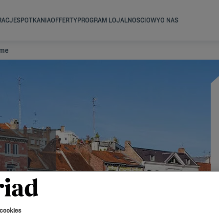
RACJE
SPOTKANIA
OFFERTY
PROGRAM LOJALNOSCIOWY
O NAS
mme
 cookies