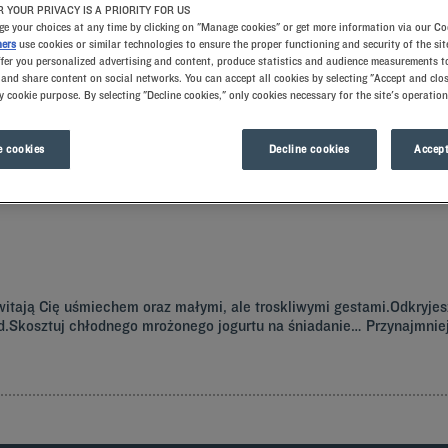
 YOUR PRIVACY IS A PRIORITY FOR US
e your choices at any time by clicking on "Manage cookies" or get more information via our Co
ners
use cookies or similar technologies to ensure the proper functioning and security of the sit
ffer you personalized advertising and content, produce statistics and audience measurements to
and share content on social networks. You can accept all cookies by selecting "Accept and clos
y cookie purpose. By selecting "Decline cookies," only cookies necessary for the site's operation
 cookies
Decline cookies
Accept
 oferuje komfortowe pokoje i dobrą kuchnię w najlepszej cenie!
itają Cię uśmiechem oraz małymi, ale troskliwymi gestami.Odkryjes
iad.Skosztuj chłodnego mrożonego jogurtu na śniadanie… Przynajmnie