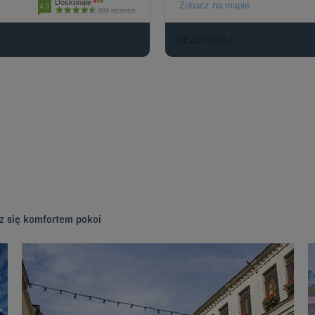
Doskonale
Zobacz na mapie
4.5
894 recenzje
REZERWUJ
sz się komfortem pokoi