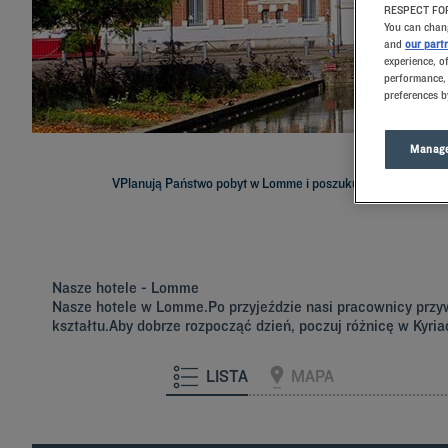
RESPECT FOR
You can chang
and
our part
experience, o
performance, 
preferences b
Manage
VPlanują Państwo pobyt w Lomme i poszukują hotelu? Kyriad
Nasze hotele - Lomme
Nasze hotele w Lomme.Po przyjeździe nasi pracownicy przyw
kształtu.Aby dobrze rozpocząć dzień, poczuj różnicę w Kyr
LISTA
MAPA