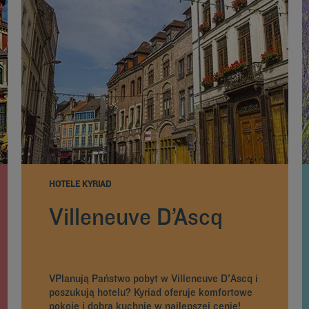
HOTELE KYRIAD
Villeneuve D’Ascq
VPlanują Państwo pobyt w Villeneuve D'Ascq i
poszukują hotelu? Kyriad oferuje komfortowe
pokoje i dobrą kuchnię w najlepszej cenie!