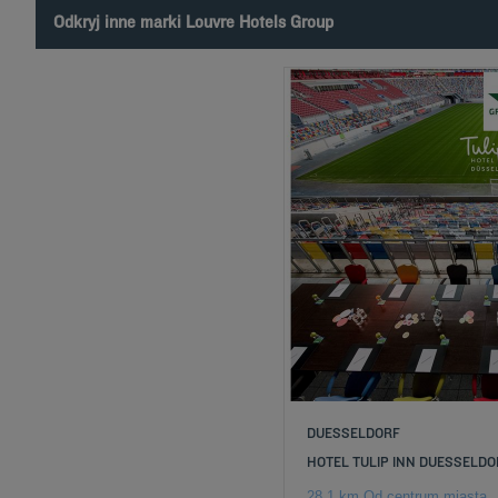
Odkryj inne marki Louvre Hotels Group
DUESSELDORF
HOTEL TULIP INN DUESSELD
28.1 km Od centrum miasta