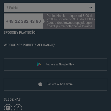
Z Polski
Poniedziałek – piątek od 8:00 do
22:00 - Sobota od 9:00 do 17:00 -
+48 22 382 43 80
(czasu środkowoeuropejskiego) -
Koszt jak za połączenie lokalne
SPOSOBY PŁATNOŚCI
W DRODZE? POBIERZ APLIKACJĘ!
Pobierz w Google Play
Pobierz w App Store
ŚLEDŹ NAS