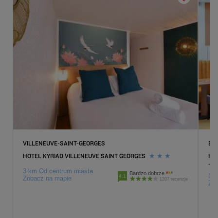
VILLENEUVE-SAINT-GEORGES
BO
HOTEL KYRIAD VILLENEUVE SAINT GEORGES
HOT
- S
3 km Od centrum miasta
Bardzo dobrze
1 k
4.1
Zobacz na mapie
1207 recenzje
Zob