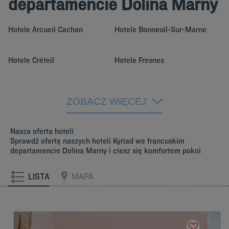
departamencie Dolina Marny
Hotele
Arcueil Cachan
Hotele
Bonneuil-Sur-Marne
Hotele
Créteil
Hotele
Fresnes
Hotele
Joinville-Le-Pont
Hotele
Orly
ZOBACZ WIĘCEJ
Hotele
Rungis
Nasza oferta hoteli
Sprawdź ofertę naszych hoteli Kyriad we francuskim
departamencie Dolina Marny i ciesz się komfortem pokoi
LISTA
MAPA