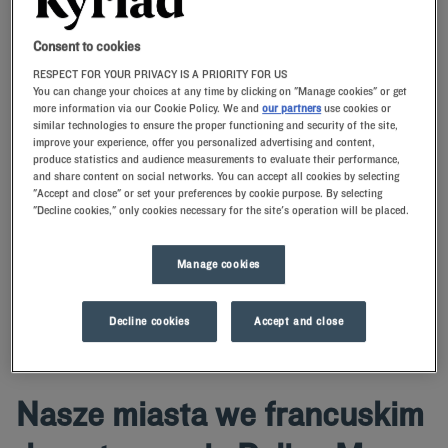
Consent to cookies
RESPECT FOR YOUR PRIVACY IS A PRIORITY FOR US
Navigate forward to interact with the calendar and select a date. Press t
Navigate backward to interact with th
You can change your choices at any time by clicking on "Manage cookies" or get
more information via our Cookie Policy. We and
our partners
use cookies or
similar technologies to ensure the proper functioning and security of the site,
improve your experience, offer you personalized advertising and content,
produce statistics and audience measurements to evaluate their performance,
ZNAJDŹ HOTEL
and share content on social networks. You can accept all cookies by selecting
"Accept and close" or set your preferences by cookie purpose. By selecting
"Decline cookies," only cookies necessary for the site's operation will be placed.
Dodaj specjalny kod
Zarezerwuj pokój w hotelu Kyriad w Dolina Marny i skorzystaj z
Manage cookies
naszych usług i udogodnień. Życzymy miłego pobytu w jednym z
naszych hoteli.
Decline cookies
Accept and close
Nasze miasta we francuskim