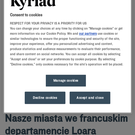
Consent to cookies
RESPECT FOR YOUR PRIVACY IS A PRIORITY FOR US
Navigate forward to interact with the calendar and select a date. Press t
Navigate backward to interact with th
You can change your choices at any time by clicking on "Manage cookies" or get
more information via our Cookie Policy. We and
our partners
use cookies or
similar technologies to ensure the proper functioning and security of the site,
improve your experience, offer you personalized advertising and content,
produce statistics and audience measurements to evaluate their performance,
ZNAJDŹ HOTEL
and share content on social networks. You can accept all cookies by selecting
"Accept and close" or set your preferences by cookie purpose. By selecting
"Decline cookies," only cookies necessary for the site's operation will be placed.
Dodaj specjalny kod
Zarezerwuj pokój w hotelu Kyriad w Loara Atlantycka i skorzystaj z
naszych usług i udogodnień. Życzymy miłego pobytu w jednym z
Manage cookies
naszych hoteli.
Decline cookies
Accept and close
Nasze miasta we francuskim
departamencie Loara