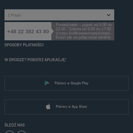
Z Polski
Poniedziałek – piątek od 8:00 do
22:00 - Sobota od 9:00 do 17:00 -
+48 22 382 43 80
(czasu środkowoeuropejskiego) -
Koszt jak za połączenie lokalne
SPOSOBY PŁATNOŚCI
W DRODZE? POBIERZ APLIKACJĘ!
Pobierz w Google Play
Pobierz w App Store
ŚLEDŹ NAS